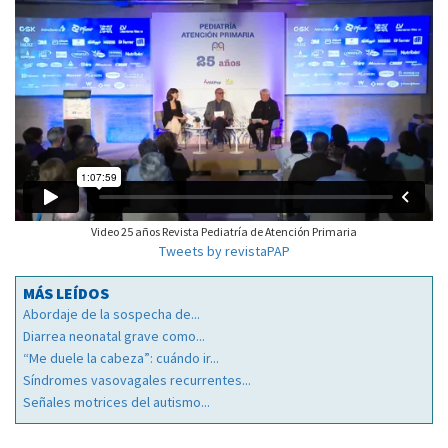
Video 25 años Revista Pediatría de Atención Primaria
Tweets by revistaPAP
MÁS LEÍDOS
Abordaje de la sospecha de...
Diarrea neonatal grave como...
“Me duele la cabeza”: cuándo ir...
Síndromes vasovagales recurrentes...
Señales motrices del autismo...