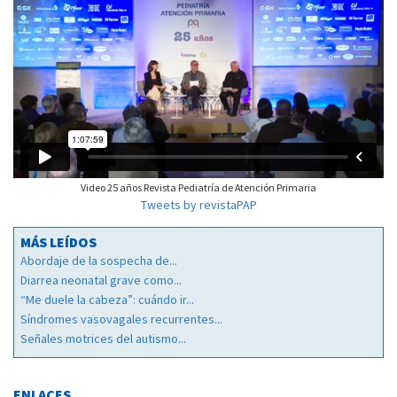
Video 25 años Revista Pediatría de Atención Primaria
Tweets by revistaPAP
MÁS LEÍDOS
Abordaje de la sospecha de...
Diarrea neonatal grave como...
“Me duele la cabeza”: cuándo ir...
Síndromes vasovagales recurrentes...
Señales motrices del autismo...
ENLACES