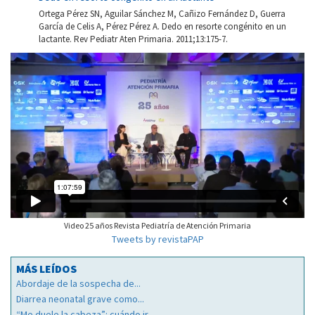
Ortega Pérez SN, Aguilar Sánchez M, Cañizo Fernández D, Guerra
García de Celis A, Pérez Pérez A. Dedo en resorte congénito en un
lactante. Rev Pediatr Aten Primaria. 2011;13:175-7.
Video 25 años Revista Pediatría de Atención Primaria
Tweets by revistaPAP
MÁS LEÍDOS
Abordaje de la sospecha de...
Diarrea neonatal grave como...
“Me duele la cabeza”: cuándo ir...