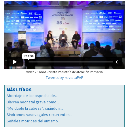
Video 25 años Revista Pediatría de Atención Primaria
Tweets by revistaPAP
MÁS LEÍDOS
Abordaje de la sospecha de...
Diarrea neonatal grave como...
“Me duele la cabeza”: cuándo ir...
Síndromes vasovagales recurrentes...
Señales motrices del autismo...