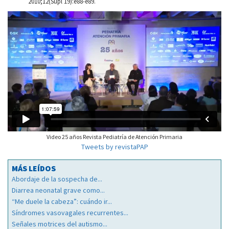
2010;12(Supl 19):e88-e89.
Video 25 años Revista Pediatría de Atención Primaria
Tweets by revistaPAP
MÁS LEÍDOS
Abordaje de la sospecha de...
Diarrea neonatal grave como...
“Me duele la cabeza”: cuándo ir...
Síndromes vasovagales recurrentes...
Señales motrices del autismo...