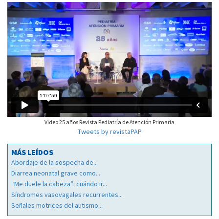
Video 25 años Revista Pediatría de Atención Primaria
Tweets by revistaPAP
MÁS LEÍDOS
Abordaje de la sospecha de...
Diarrea neonatal grave como...
“Me duele la cabeza”: cuándo ir...
Síndromes vasovagales recurrentes...
Señales motrices del autismo...