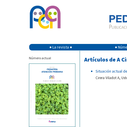
● La revista ●
● Númer
Número actual
Artículos de A Ci
Situación actual d
Cirera Viladot A, Us