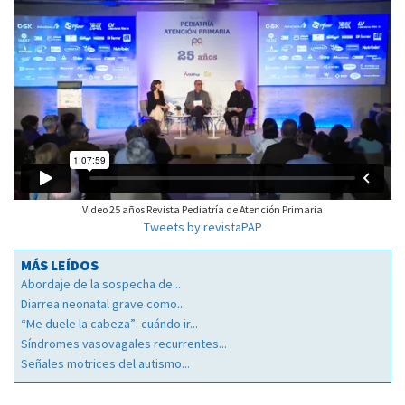
Video 25 años Revista Pediatría de Atención Primaria
Tweets by revistaPAP
MÁS LEÍDOS
Abordaje de la sospecha de...
Diarrea neonatal grave como...
“Me duele la cabeza”: cuándo ir...
Síndromes vasovagales recurrentes...
Señales motrices del autismo...