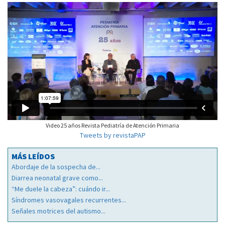
Video 25 años Revista Pediatría de Atención Primaria
Tweets by revistaPAP
MÁS LEÍDOS
Abordaje de la sospecha de...
Diarrea neonatal grave como...
“Me duele la cabeza”: cuándo ir...
Síndromes vasovagales recurrentes...
Señales motrices del autismo...