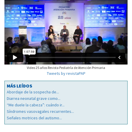
Video 25 años Revista Pediatría de Atención Primaria
Tweets by revistaPAP
MÁS LEÍDOS
Abordaje de la sospecha de...
Diarrea neonatal grave como...
“Me duele la cabeza”: cuándo ir...
Síndromes vasovagales recurrentes...
Señales motrices del autismo...