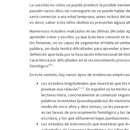
La cuestión es cómo se puede predecir la posible existen
pasado varios años sin conseguirlo no se puede hablar de
sería comenzar a una edad temprana, antes incluso del ini
es decir, saber si los niños disléxicos presentan alguna a
Numerosos estudios realizados en las últimas décadas ap
aprender a leer y escribir, ya que la lectura consiste en 
los fonemas, no es capaz de segmentar el habla en unida
palabra, sin duda tendrá dificultades para aprender a leer
definición aportada por la Asociación Internacional de Dis
caracteriza por dificultades en el reconocimiento preciso
10
fonológico"
.
En este sentido, hay varios tipos de evidencias empíricas
Los estudios longitudinales que muestran que los n
11-13
prueban esa relación
. En español se ha hecho 
lectoescritura, concretamente al comenzar segund
palabras inventadas (pseudopalabras) de memoria a
media de cinco años y diez meses, se les pasaron 
en las tareas de procesamiento fonológico y las ta
escritura, y los que obtuvieron bajas puntuacione
Los estudios de intervención que muestran que el 
actividades de conciencia fonológica, los niños d