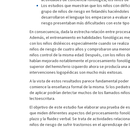
Los estudios que muestran que los niños con défici
grupo de niños de riesgo en finlandés haciéndoles 
desarrollaron el lenguaje los empezaron a evaluar 
riesgo presentaban más dificultades con este tipo 
En consecuencia, dada la estrecha relación entre procesam
Además, el entrenamiento en habilidades fonológicas mejo
con los niños disléxicos especialmente cuando se realiz
niños de riesgo de cuatro años y comprobaron una menor 
niños control de la misma edad. Después, con los niños 
habían mejorado notablemente el procesamiento fonológi
superior del hemisferio izquierdo ahora se producía una act
intervenciones logopédicas son mucho más exitosas.
A la vista de estos resultados parece fundamental poder d
comience la enseñanza formal de la misma. Si los pediatra
de aplicar podrían detectar muchos de los llamados niños 
lectoescritura.
El objetivo de este estudio fue elaborar una prueba de est
que miden diferentes aspectos del procesamiento fonológ
plazo y la fluidez verbal. Se trata de actividades relaci
niños de riesgo de sufrir trastornos en el aprendizaje de