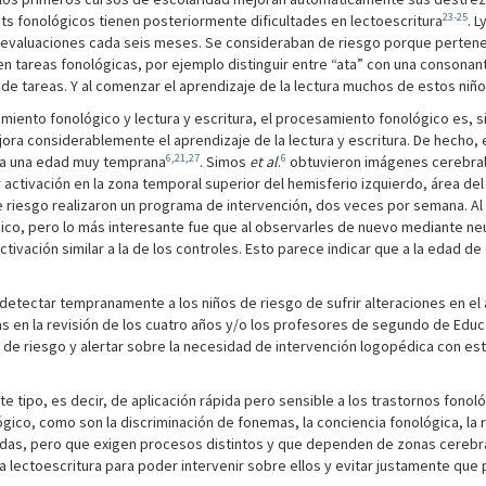
23-25
ts fonológicos tienen posteriormente dificultades en lectoescritura
. 
evaluaciones cada seis meses. Se consideraban de riesgo porque pertenecía
en tareas fonológicas, por ejemplo distinguir entre “ata” con una consonant
de tareas. Y al comenzar el aprendizaje de la lectura muchos de estos niño
iento fonológico y lectura y escritura, el procesamiento fonológico es, si
ra considerablemente el aprendizaje de la lectura y escritura. De hecho, 
6
,
21
,
27
6
a a una edad muy temprana
. Simos
et al
.
obtuvieron imágenes cerebral
activación en la zona temporal superior del hemisferio izquierdo, área de
de riesgo realizaron un programa de intervención, dos veces por semana. 
co, pero lo más interesante fue que al observarles de nuevo mediante n
ivación similar a la de los controles. Esto parece indicar que a la edad de 
etectar tempranamente a los niños de riesgo de sufrir alteraciones en el a
s en la revisión de los cuatro años y/o los profesores de segundo de Educa
de riesgo y alertar sobre la necesidad de intervención logopédica con esto
e tipo, es decir, de aplicación rápida pero sensible a los trastornos fonológ
ico, como son la discriminación de fonemas, la conciencia fonológica, la 
onadas, pero que exigen procesos distintos y que dependen de zonas cerebra
 la lectoescritura para poder intervenir sobre ellos y evitar justamente qu