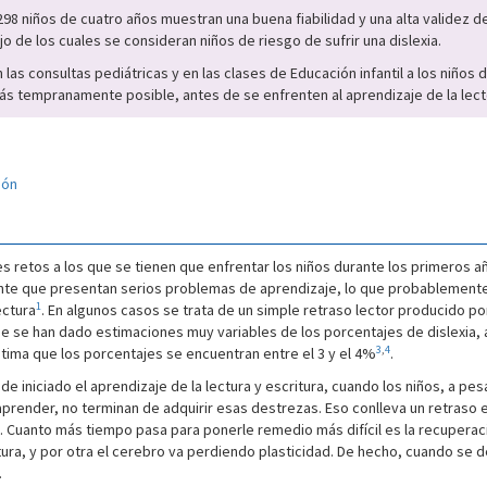
8 niños de cuatro años muestran una buena fiabilidad y una alta validez d
 de los cuales se consideran niños de riesgo de sufrir una dislexia.
n las consultas pediátricas y en las clases de Educación infantil a los niño
 más tempranamente posible, antes de se enfrenten al aprendizaje de la lect
ión
les retos a los que se tienen que enfrentar los niños durante los primeros a
nte que presentan serios problemas de aprendizaje, lo que probablemente 
1
ectura
. En algunos casos se trata de un simple retraso lector producido po
ue se han dado estimaciones muy variables de los porcentajes de dislexia
3
,
4
tima que los porcentajes se encuentran entre el 3 y el 4%
.
e iniciado el aprendizaje de la lectura y escritura, cuando los niños, a p
aprender, no terminan de adquirir esas destrezas. Eso conlleva un retraso
. Cuanto más tiempo pasa para ponerle remedio más difícil es la recuperac
tura, y por otra el cerebro va perdiendo plasticidad. De hecho, cuando se 
.