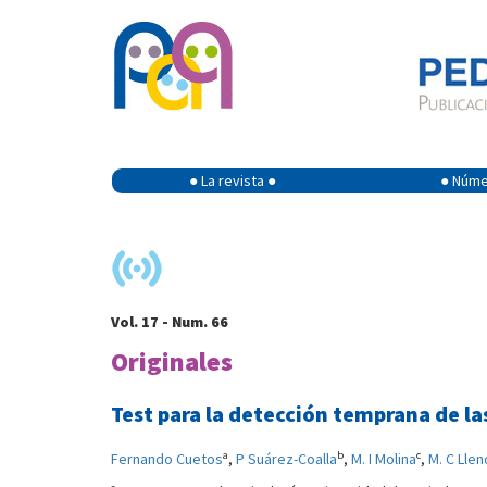
● La revista ●
● Númer
Vol. 17 - Num. 66
Originales
Test para la detección temprana de las
a
b
c
Fernando Cuetos
,
P Suárez-Coalla
,
M. I Molina
,
M. C Lle