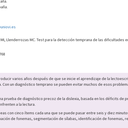
aña.
paña.
uniovi.es
 MI, Llenderrozas MC. Test para la detección temprana de las dificultades en
768
producir varios años después de que se inicie el aprendizaje de la lectoesc
tima. Con un diagnóstico temprano se pueden evitar muchos de esos probl
.
una prueba de diagnóstico precoz de la dislexia, basada en los déficits de
frenten a la lectura.
eas con cinco ítems cada una que se puede pasar entre seis y diez minutos
ación de fonemas, segmentación de sílabas, identificación de fonemas, r