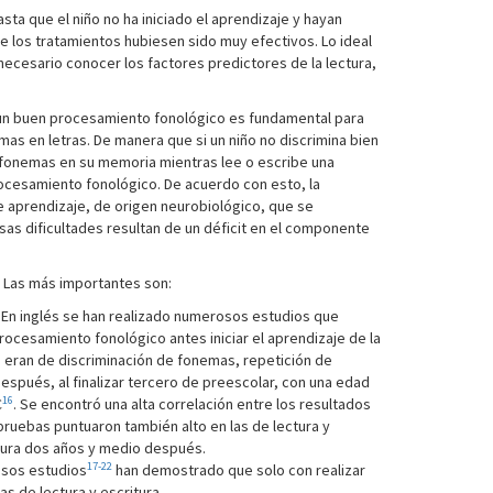
ta que el niño no ha iniciado el aprendizaje y hayan
e los tratamientos hubiesen sido muy efectivos. Lo ideal
necesario conocer los factores predictores de la lectura,
 un buen procesamiento fonológico es fundamental para
mas en letras. De manera que si un niño no discrimina bien
 fonemas en su memoria mientras lee o escribe una
 procesamiento fonológico. De acuerdo con esto, la
 de aprendizaje, de origen neurobiológico, que se
Esas dificultades resultan de un déficit en el componente
. Las más importantes son:
. En inglés se han realizado numerosos estudios que
ocesamiento fonológico antes iniciar el aprendizaje de la
 eran de discriminación de fonemas, repetición de
spués, al finalizar tercero de preescolar, con una edad
16
C
. Se encontró una alta correlación entre los resultados
pruebas puntuaron también alto en las de lectura y
itura dos años y medio después.
17-22
osos estudios
han demostrado que solo con realizar
s de lectura y escritura.