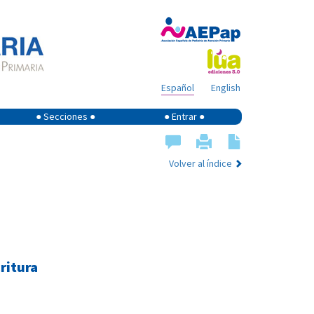
Español
English
● Secciones ●
● Entrar ●
Volver al índice
critura