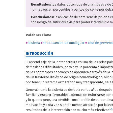
Resultados:
los datos obtenidos de una muestra de 29
normativos en percentiles y puntos de corte por debajo
Conclusiones:
la aplicación de esta sencilla prueba e
con riesgo de sufrir dislexia para poder intervenir lo
Palabras clave
●
Dislexia
●
Procesamiento Fonológico
●
Test de prevenc
INTRODUCCIÓN
El aprendizaje de la lectoescritura es uno de los principa
demasiadas dificultades, pero hay un porcentaje importa
de los contenidos escolares se aprenden a través de la l
de un trastorno disléxico de origen neurobiológico. Aunq
por tener un sistema ortográfico muy transparente, se es
Generalmente la dislexia se detecta varios años después d
familiar y escolar favorables, además de esforzarse por 
y lo que es peor, una pérdida considerable de autoestima
motivación y cada vez sienten menos atracción por la lec
5
,
6
resultados de la intervención son mucho más efectivos