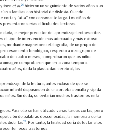
26
Lyytinen
et al
.
hicieron un seguimiento de varios años a un
n a familias con historial de dislexia. Cuando
e corta y “atta” con consonante larga. Los niños de
s presentaron serias dificultades lectoras.
n duda, el mejor predictor del aprendizaje lectoescritor.
es el tipo de intervención más adecuado y más exitoso
es, mediante magnetoencefalografía, de un grupo de
l procesamiento fonológico, respecto a otro grupo de
Al cabo de cuatro meses, comprobaron que los niños
euroimagen comprobaron que en la zona temporal
cuatro años, dada la plasticidad cerebral, las
prendizaje de la lectura, antes incluso de que se
ción infantil dispusiesen de una prueba sencilla y rápida
s niños. Sin duda, se evitarían muchos trastornos en la
icos. Para ello se han utilizado varias tareas cortas, pero
repetición de palabras desconocidas, la memoria a corto
28
les distintas
. Por tanto, la finalidad sería detectar a los
e presenten esos trastornos.