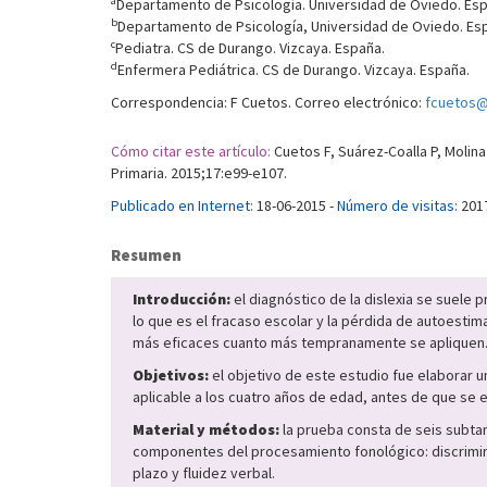
a
Departamento de Psicología. Universidad de Oviedo. Esp
b
Departamento de Psicología, Universidad de Oviedo. Es
c
Pediatra. CS de Durango. Vizcaya. España.
d
Enfermera Pediátrica. CS de Durango. Vizcaya. España.
Correspondencia: F Cuetos. Correo electrónico:
fcuetos@
Cómo citar este artículo:
Cuetos F, Suárez-Coalla P, Molina
Primaria. 2015;17:e99-e107.
Publicado en Internet:
18-06-2015 -
Número de visitas:
201
Resumen
Introducción:
el diagnóstico de la dislexia se suele 
lo que es el fracaso escolar y la pérdida de autoes
más eficaces cuanto más tempranamente se apliquen
Objetivos:
el objetivo de este estudio fue elaborar 
aplicable a los cuatro años de edad, antes de que se en
Material y métodos:
la prueba consta de seis subtar
componentes del procesamiento fonológico: discrimin
plazo y fluidez verbal.