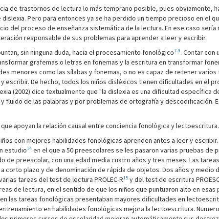
cia de trastornos de lectura lo más temprano posible, pues obviamente, has
 dislexia. Pero para entonces ya se ha perdido un tiempo precioso en el qu
cio del proceso de enseñanza sistemática de la lectura. En ese caso sería 
lteración responsable de sus problemas para aprender a leer y escribir.
7-9
untan, sin ninguna duda, hacia el procesamiento fonológico
. Contar con
transformar grafemas o letras en fonemas y la escritura en transformar fone
des menores como las sílabas y fonemas, o no es capaz de retener varios
 y escribir. De hecho, todos los niños disléxicos tienen dificultades en el
lexia (2002) dice textualmente que "la dislexia es una dificultad específica
 y fluido de las palabras y por problemas de ortografía y descodificación. 
 que apoyan la relación causal entre conciencia fonológica y lectoescritura
iños con mejores habilidades fonológicas aprenden antes a leer y escribir
14
un estudio
en el que a 50 preescolares se les pasaron varias pruebas de pr
o de preescolar, con una edad media cuatro años y tres meses. Las tareas
 corto plazo y de denominación de rápida de objetos. Dos años y medio de
15
varias tareas del test de lectura PROLEC-R
y del test de escritura PROES
reas de lectura, en el sentido de que los niños que puntuaron alto en esas 
s en las tareas fonológicas presentaban mayores dificultades en lectoescr
entrenamiento en habilidades fonológicas mejora la lectoescritura. Numer
e los primeros cursos de escolaridad mejoran automáticamente sus destreza