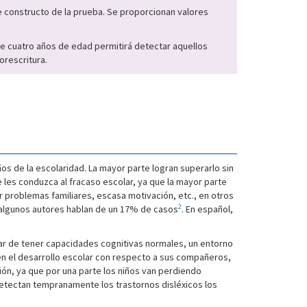
e constructo de la prueba. Se proporcionan valores
s de cuatro años de edad permitirá detectar aquellos
orescritura.
ños de la escolaridad. La mayor parte logran superarlo sin
les conduzca al fracaso escolar, ya que la mayor parte
r problemas familiares, escasa motivación, etc., en otros
2
, algunos autores hablan de un 17% de casos
. En español,
esar de tener capacidades cognitivas normales, un entorno
 en el desarrollo escolar con respecto a sus compañeros,
ión, ya que por una parte los niños van perdiendo
detectan tempranamente los trastornos disléxicos los