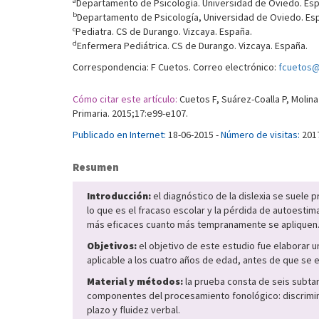
a
Departamento de Psicología. Universidad de Oviedo. Esp
b
Departamento de Psicología, Universidad de Oviedo. Es
c
Pediatra. CS de Durango. Vizcaya. España.
d
Enfermera Pediátrica. CS de Durango. Vizcaya. España.
Correspondencia: F Cuetos. Correo electrónico:
fcuetos@
Cómo citar este artículo:
Cuetos F, Suárez-Coalla P, Molina
Primaria. 2015;17:e99-e107.
Publicado en Internet:
18-06-2015 -
Número de visitas:
201
Resumen
Introducción:
el diagnóstico de la dislexia se suele 
lo que es el fracaso escolar y la pérdida de autoes
más eficaces cuanto más tempranamente se apliquen
Objetivos:
el objetivo de este estudio fue elaborar 
aplicable a los cuatro años de edad, antes de que se en
Material y métodos:
la prueba consta de seis subtar
componentes del procesamiento fonológico: discrimin
plazo y fluidez verbal.