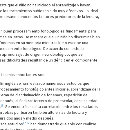
ta que el niño no ha iniciado el aprendizaje y hayan
e los tratamientos hubiesen sido muy efectivos. Lo ideal
necesario conocer los factores predictores de la lectura,
 un buen procesamiento fonológico es fundamental para
mas en letras. De manera que si un niño no discrimina bien
 fonemas en su memoria mientras lee o escribe una
 procesamiento fonológico. De acuerdo con esto, la
 de aprendizaje, de origen neurobiológico, que se
Esas dificultades resultan de un déficit en el componente
. Las más importantes son:
. En inglés se han realizado numerosos estudios que
ocesamiento fonológico antes iniciar el aprendizaje de la
 eran de discriminación de fonemas, repetición de
spués, al finalizar tercero de preescolar, con una edad
16
C
. Se encontró una alta correlación entre los resultados
pruebas puntuaron también alto en las de lectura y
itura dos años y medio después.
17-22
osos estudios
han demostrado que solo con realizar
s de lectura y escritura.