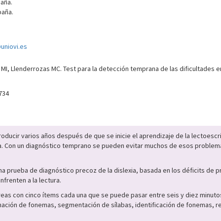
aña.
paña.
uniovi.es
 MI, Llenderrozas MC. Test para la detección temprana de las dificultades en
734
producir varios años después de que se inicie el aprendizaje de la lectoesc
tima. Con un diagnóstico temprano se pueden evitar muchos de esos probl
.
una prueba de diagnóstico precoz de la dislexia, basada en los déficits de
frenten a la lectura.
eas con cinco ítems cada una que se puede pasar entre seis y diez minutos
ación de fonemas, segmentación de sílabas, identificación de fonemas, r