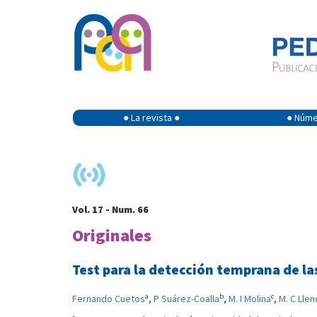
● La revista ●
● Númer
Vol. 17 - Num. 66
Originales
Test para la detección temprana de las
a
b
c
Fernando Cuetos
,
P Suárez-Coalla
,
M. I Molina
,
M. C Lle