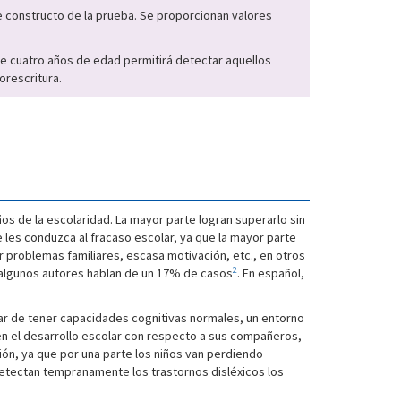
e constructo de la prueba. Se proporcionan valores
s de cuatro años de edad permitirá detectar aquellos
orescritura.
ños de la escolaridad. La mayor parte logran superarlo sin
les conduzca al fracaso escolar, ya que la mayor parte
r problemas familiares, escasa motivación, etc., en otros
2
, algunos autores hablan de un 17% de casos
. En español,
esar de tener capacidades cognitivas normales, un entorno
 en el desarrollo escolar con respecto a sus compañeros,
ión, ya que por una parte los niños van perdiendo
detectan tempranamente los trastornos disléxicos los