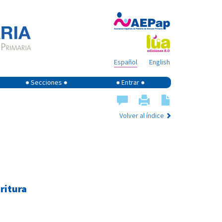
Español
English
● Secciones ●
● Entrar ●
Volver al índice
critura