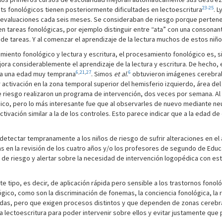
23-25
ts fonológicos tienen posteriormente dificultades en lectoescritura
. 
evaluaciones cada seis meses. Se consideraban de riesgo porque pertenecía
en tareas fonológicas, por ejemplo distinguir entre “ata” con una consonant
de tareas. Y al comenzar el aprendizaje de la lectura muchos de estos niño
iento fonológico y lectura y escritura, el procesamiento fonológico es, si
ra considerablemente el aprendizaje de la lectura y escritura. De hecho, 
6
,
21
,
27
6
a a una edad muy temprana
. Simos
et al
.
obtuvieron imágenes cerebral
activación en la zona temporal superior del hemisferio izquierdo, área de
de riesgo realizaron un programa de intervención, dos veces por semana. 
co, pero lo más interesante fue que al observarles de nuevo mediante n
ivación similar a la de los controles. Esto parece indicar que a la edad de 
etectar tempranamente a los niños de riesgo de sufrir alteraciones en el a
s en la revisión de los cuatro años y/o los profesores de segundo de Educa
de riesgo y alertar sobre la necesidad de intervención logopédica con esto
e tipo, es decir, de aplicación rápida pero sensible a los trastornos fonológ
ico, como son la discriminación de fonemas, la conciencia fonológica, la 
onadas, pero que exigen procesos distintos y que dependen de zonas cerebra
 la lectoescritura para poder intervenir sobre ellos y evitar justamente qu