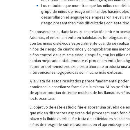
Los estudios que muestran que los niños con défici
grupo de niños de riesgo en finlandés haciéndoles 
desarrollaron el lenguaje los empezaron a evaluar 
riesgo presentaban más dificultades con este tipo 
En consecuencia, dada la estrecha relación entre procesam
Además, el entrenamiento en habilidades fonológicas mejo
con los niños disléxicos especialmente cuando se realiz
niños de riesgo de cuatro años y comprobaron una menor 
niños control de la misma edad. Después, con los niños 
habían mejorado notablemente el procesamiento fonológi
superior del hemisferio izquierdo ahora se producía una act
intervenciones logopédicas son mucho más exitosas.
A la vista de estos resultados parece fundamental poder d
comience la enseñanza formal de la misma. Si los pediatra
de aplicar podrían detectar muchos de los llamados niños 
lectoescritura.
El objetivo de este estudio fue elaborar una prueba de est
que miden diferentes aspectos del procesamiento fonológ
plazo y la fluidez verbal. Se trata de actividades relaci
niños de riesgo de sufrir trastornos en el aprendizaje de