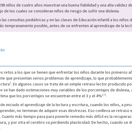
8 niños de cuatro años muestran una buena fiabilidad y una alta validez d
 de los cuales se consideran niños de riesgo de sufrir una dislexia.
n las consultas pediátricas y en las clases de Educación infantil a los niño
 más tempranamente posible, antes de se enfrenten al aprendizaje de la lect
ión
les retos a los que se tienen que enfrentar los niños durante los primeros a
nte que presentan serios problemas de aprendizaje, lo que probablemente 
1
ectura
. En algunos casos se trata de un simple retraso lector producido po
ue se han dado estimaciones muy variables de los porcentajes de dislexia
3
,
4
tima que los porcentajes se encuentran entre el 3 y el 4%
.
e iniciado el aprendizaje de la lectura y escritura, cuando los niños, a p
aprender, no terminan de adquirir esas destrezas. Eso conlleva un retraso
. Cuanto más tiempo pasa para ponerle remedio más difícil es la recuperac
tura, y por otra el cerebro va perdiendo plasticidad. De hecho, cuando se 
.