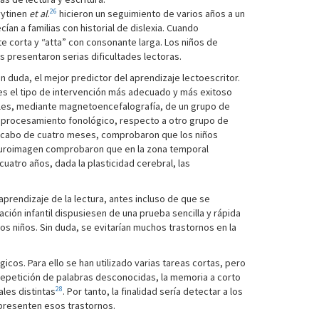
26
Lyytinen
et al
.
hicieron un seguimiento de varios años a un
n a familias con historial de dislexia. Cuando
e corta y “atta” con consonante larga. Los niños de
s presentaron serias dificultades lectoras.
n duda, el mejor predictor del aprendizaje lectoescritor.
es el tipo de intervención más adecuado y más exitoso
es, mediante magnetoencefalografía, de un grupo de
l procesamiento fonológico, respecto a otro grupo de
Al cabo de cuatro meses, comprobaron que los niños
euroimagen comprobaron que en la zona temporal
cuatro años, dada la plasticidad cerebral, las
prendizaje de la lectura, antes incluso de que se
ción infantil dispusiesen de una prueba sencilla y rápida
s niños. Sin duda, se evitarían muchos trastornos en la
icos. Para ello se han utilizado varias tareas cortas, pero
repetición de palabras desconocidas, la memoria a corto
28
les distintas
. Por tanto, la finalidad sería detectar a los
e presenten esos trastornos.