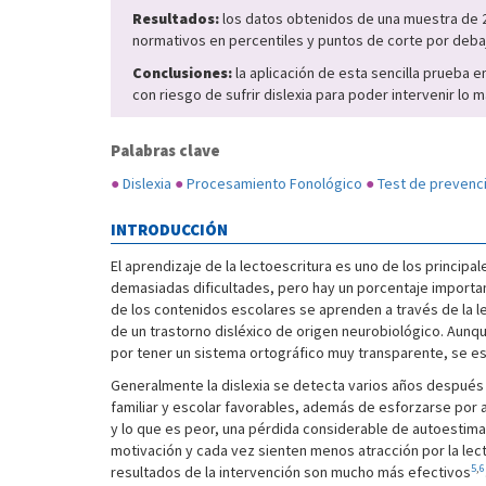
Resultados:
los datos obtenidos de una muestra de 29
normativos en percentiles y puntos de corte por debajo
Conclusiones:
la aplicación de esta sencilla prueba e
con riesgo de sufrir dislexia para poder intervenir lo
Palabras clave
●
Dislexia
●
Procesamiento Fonológico
●
Test de prevenc
INTRODUCCIÓN
El aprendizaje de la lectoescritura es uno de los principa
demasiadas dificultades, pero hay un porcentaje importa
de los contenidos escolares se aprenden a través de la l
de un trastorno disléxico de origen neurobiológico. Aunq
por tener un sistema ortográfico muy transparente, se es
Generalmente la dislexia se detecta varios años después d
familiar y escolar favorables, además de esforzarse por 
y lo que es peor, una pérdida considerable de autoestima
motivación y cada vez sienten menos atracción por la lec
5
,
6
resultados de la intervención son mucho más efectivos