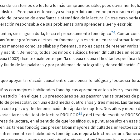
cia de trastornos de lectura lo más temprano posible, pues obviamente, has
 dislexia. Pero para entonces ya se ha perdido un tiempo precioso en el qu
cio del proceso de enseñanza sistemática de la lectura. En ese caso sería 
lteración responsable de sus problemas para aprender a leer y escribir.
7-9
untan, sin ninguna duda, hacia el procesamiento fonológico
. Contar con
transformar grafemas o letras en fonemas y la escritura en transformar fone
des menores como las sílabas y fonemas, o no es capaz de retener varios
 y escribir. De hecho, todos los niños disléxicos tienen dificultades en el
lexia (2002) dice textualmente que "la dislexia es una dificultad específica
 y fluido de las palabras y por problemas de ortografía y descodificación. 
 que apoyan la relación causal entre conciencia fonológica y lectoescritura
iños con mejores habilidades fonológicas aprenden antes a leer y escribir
14
un estudio
en el que a 50 preescolares se les pasaron varias pruebas de pr
o de preescolar, con una edad media cuatro años y tres meses. Las tareas
 corto plazo y de denominación de rápida de objetos. Dos años y medio de
15
varias tareas del test de lectura PROLEC-R
y del test de escritura PROES
reas de lectura, en el sentido de que los niños que puntuaron alto en esas 
s en las tareas fonológicas presentaban mayores dificultades en lectoescr
entrenamiento en habilidades fonológicas mejora la lectoescritura. Numer
e los primeros cursos de escolaridad mejoran automáticamente sus destreza