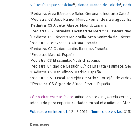
h
i
M.ª Jesús Esparza Olcina
,
Blanca Juanes de Toledo
,
Pedr
a
Pediatra. Área Básica de Salud Gerona-4. Instituto Catalá
b
Pediatra. CS José Ramon Muñoz Fernández. Zaragoza. E
c
Pediatra. CS Algete. Algete. Madrid. España.
d
Pediatra. CS Entrevías. Facultad de Medicina. Universid
e
Pediatra. CS Cáceres-Mejostilla. Área Sanitaria de Cácer
f
Pediatra. ABS Girona-3. Girona. España.
g
Pediatra. CS Ciudad Jardín. Badajoz. España.
h
Pediatra. Madrid. España.
i
Pediatra. CS El Espinillo. Madrid. España.
j
Pediatra. Unidad de Gestión Clínica La Plata / Palmete. Sev
k
Pediatra. CS Mar Báltico. Madrid. España.
l
Pediatra. CS. Juncal. Torrejón de Ardoz. Torrejón de Ardo
m
Pediatra. CS Virgen de África. Sevilla. España.
Cómo citar este artículo:
Buñuel Álvarez JC, García Vera C
adecuado para impartir cuidados en salud a niños en Atenc
Publicado en Internet:
12-12-2011 -
Número de visitas:
315
Resumen