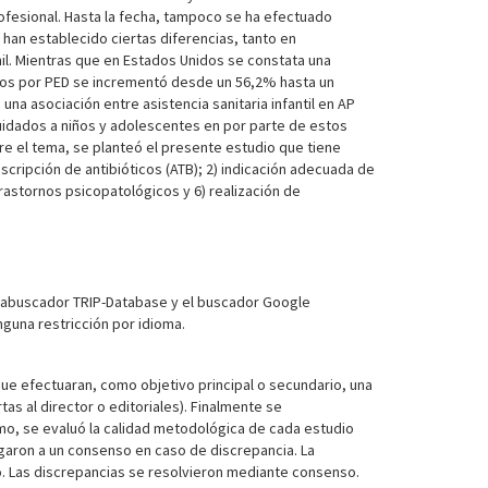
rofesional. Hasta la fecha, tampoco se ha efectuado
han establecido ciertas diferencias, tanto en
nil. Mientras que en Estados Unidos se constata una
ados por PED se incrementó desde un 56,2% hasta un
a asociación entre asistencia sanitaria infantil en AP
 cuidados a niños y adolescentes en por parte de estos
obre el tema, se planteó el presente estudio que tiene
scripción de antibióticos (ATB); 2) indicación adecuada de
rastornos psicopatológicos y 6) realización de
etabuscador TRIP-Database y el buscador Google
nguna restricción por idioma.
ue efectuaran, como objetivo principal o secundario, una
as al director o editoriales). Finalmente se
mo, se evaluó la calidad metodológica de cada estudio
egaron a un consenso en caso de discrepancia. La
o. Las discrepancias se resolvieron mediante consenso.