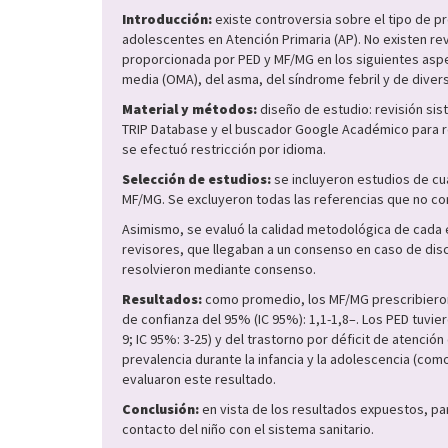
Introducción:
existe controversia sobre el tipo de p
adolescentes en Atención Primaria (AP). No existen re
proporcionada por PED y MF/MG en los siguientes aspecto
media (OMA), del asma, del síndrome febril y de divers
Material y métodos:
diseño de estudio: revisión si
TRIP Database y el buscador Google Académico para rec
se efectuó restricción por idioma.
Selección de estudios:
se incluyeron estudios de cua
MF/MG. Se excluyeron todas las referencias que no contu
Asimismo, se evaluó la calidad metodológica de cada e
revisores, que llegaban a un consenso en caso de disc
resolvieron mediante consenso.
Resultados:
como promedio, los MF/MG prescribieron m
de confianza del 95% (IC 95%): 1,1-1,8–. Los PED tuvi
9; IC 95%: 3-25) y del trastorno por déficit de atenci
prevalencia durante la infancia y la adolescencia (c
evaluaron este resultado.
Conclusión:
en vista de los resultados expuestos, pa
contacto del niño con el sistema sanitario.