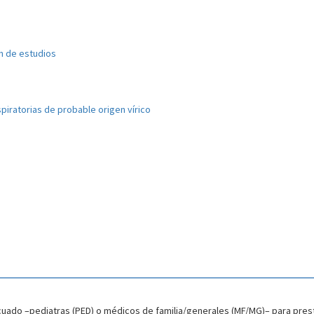
ón de estudios
spiratorias de probable origen vírico
cuado –pediatras (PED) o médicos de familia/generales (MF/MG)– para prest