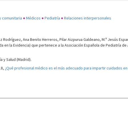
 y comunitaria
●
Médicos
●
Pediatría
●
Relaciones interpersonales
odríguez, Ana Benito Herreros, Pilar Aizpurua Galdeano, M.ª Jesús Esparz
a en la Evidencia) que pertenece a la Asociación Española de Pediatría de 
a y Salud (Madrid).
18,
¿Qué profesional médico es el más adecuado para impartir cuidados en 