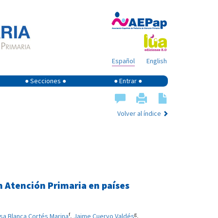
Español
English
● Secciones ●
● Entrar ●
Volver al índice
n Atención Primaria en países
f
g
sa Blanca Cortés Marina
,
Jaime Cuervo Valdés
,