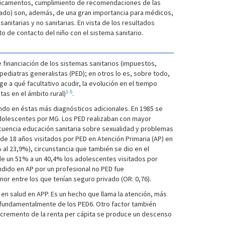
dicamentos, cumplimiento de recomendaciones de las
lizado) son, además, de una gran importancia para médicos,
itarias y no sanitarias. En vista de los resultados
 de contacto del niño con el sistema sanitario.
 financiación de los sistemas sanitarios (impuestos,
diatras generalistas (PED); en otros lo es, sobre todo,
e a qué facultativo acudir, la evolución en el tiempo
1-5
tas en el ámbito rural)
.
ando en éstas más diagnósticos adicionales. En 1985 se
adolescentes por MG. Los PED realizaban con mayor
cuencia educación sanitaria sobre sexualidad y problemas
e 18 años visitados por PED en Atención Primaria (AP) en
 al 23,9%), circunstancia que también se dio en el
e un 51% a un 40,4% los adolescentes visitados por
ndido en AP por un profesional no PED fue
or entre los que tenían seguro privado (OR: 0,76).
n salud en APP. Es un hecho que llama la atención, más
d fundamentalmente de los PED6. Otro factor también
 incremento de la renta per cápita se produce un descenso