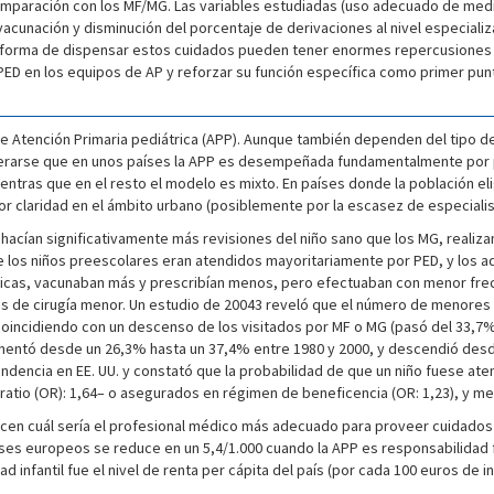
omparación con los MF/MG. Las variables estudiadas (uso adecuado de me
de vacunación y disminución del porcentaje de derivaciones al nivel especia
forma de dispensar estos cuidados pueden tener enormes repercusiones san
D en los equipos de AP y reforzar su función específica como primer punto
e Atención Primaria pediátrica (APP). Aunque también dependen del tipo de
erarse que en unos países la APP es desempeñada fundamentalmente por pe
ntras que en el resto el modelo es mixto. En países donde la población elig
yor claridad en el ámbito urbano (posiblemente por la escasez de especialis
D hacían significativamente más revisiones del niño sano que los MG, realiz
ue los niños preescolares eran atendidos mayoritariamente por PED, y los 
ticas, vacunaban más y prescribían menos, pero efectuaban con menor fre
s de cirugía menor. Un estudio de 20043 reveló que el número de menores d
coincidiendo con un descenso de los visitados por MF o MG (pasó del 33,7%
mentó desde un 26,3% hasta un 37,4% entre 1980 y 2000, y descendió desd
ndencia en EE. UU. y constató que la probabilidad de que un niño fuese ate
atio (OR): 1,64– o asegurados en régimen de beneficencia (OR: 1,23), y men
cen cuál sería el profesional médico más adecuado para proveer cuidados e
aíses europeos se reduce en un 5,4/1.000 cuando la APP es responsabilida
d infantil fue el nivel de renta per cápita del país (por cada 100 euros de