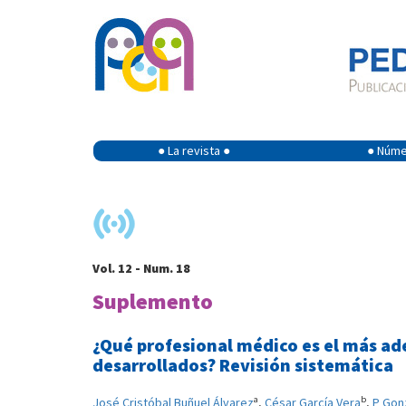
● La revista ●
● Númer
Vol. 12 - Num. 18
Suplemento
¿Qué profesional médico es el más ad
desarrollados? Revisión sistemática
a
b
José Cristóbal Buñuel Álvarez
,
César García Vera
,
P Gon