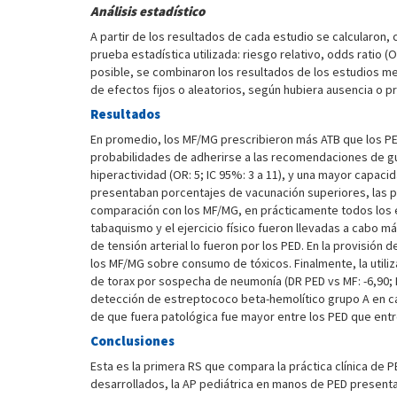
Análisis estadístico
A partir de los resultados de cada estudio se calcularon,
prueba estadística utilizada: riesgo relativo, odds ratio 
posible, se combinaron los resultados de los estudios me
de efectos fijos o aleatorios, según hubiera ausencia o
Resultados
En promedio, los MF/MG prescribieron más ATB que los PED e
probabilidades de adherirse a las recomendaciones de guías
hiperactividad (OR: 5; IC 95%: 3 a 11), y una mayor capa
presentaban porcentajes de vacunación superiores, las pl
comparación con los MF/MG, en prácticamente todos los es
tabaquismo y el ejercicio físico fueron llevadas a cabo 
de tensión arterial lo fueron por los PED. En la provisió
los MF/MG sobre consumo de tóxicos. Finalmente, la utiliz
de torax por sospecha de neumonía (DR PED vs MF: -6,90; IC
detección de estreptococo beta-hemolítico grupo A en cas
de que fuera patológica fue mayor entre los PED que entre 
Conclusiones
Esta es la primera RS que compara la práctica clínica de
desarrollados, la AP pediátrica en manos de PED presenta