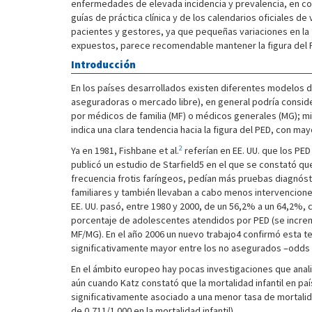
enfermedades de elevada incidencia y prevalencia, en c
guías de práctica clínica y de los calendarios oficiales 
pacientes y gestores, ya que pequeñas variaciones en la 
expuestos, parece recomendable mantener la figura del PE
Introducción
En los países desarrollados existen diferentes modelos d
aseguradoras o mercado libre), en general podría consid
por médicos de familia (MF) o médicos generales (MG); mie
indica una clara tendencia hacia la figura del PED, con ma
2
Ya en 1981, Fishbane et al.
referían en EE. UU. que los PE
publicó un estudio de Starfield5 en el que se constató q
frecuencia frotis faríngeos, pedían más pruebas diagnós
familiares y también llevaban a cabo menos intervencione
EE. UU. pasó, entre 1980 y 2000, de un 56,2% a un 64,2%, 
porcentaje de adolescentes atendidos por PED (se incre
MF/MG). En el año 2006 un nuevo trabajo4 confirmó esta te
significativamente mayor entre los no asegurados –odds r
En el ámbito europeo hay pocas investigaciones que anali
aún cuando Katz constató que la mortalidad infantil en p
significativamente asociado a una menor tasa de mortalida
de 0,711/1.000 en la mortalidad infantil).