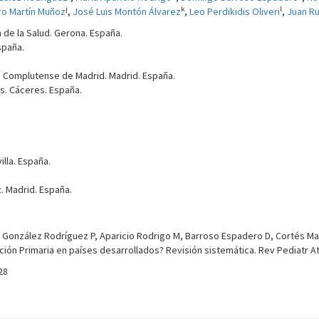
j
k
l
o Martín Muñoz
,
José Luis Montón Álvarez
,
Leo Perdikidis Oliveri
,
Juan Ru
n de la Salud. Gerona. España.
spaña.
ad Complutense de Madrid. Madrid. España.
es. Cáceres. España.
illa. España.
z. Madrid. España.
, González Rodríguez P, Aparicio Rodrigo M, Barroso Espadero D, Cortés Ma
ión Primaria en países desarrollados? Revisión sistemática. Rev Pediatr Aten
28