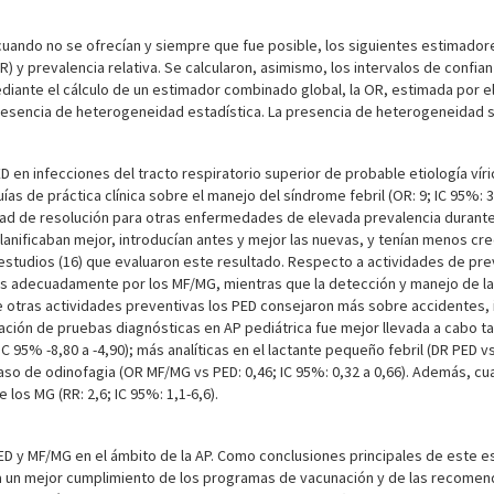
 cuando no se ofrecían y siempre que fue posible, los siguientes estimadore
(OR) y prevalencia relativa. Se calcularon, asimismo, los intervalos de conf
diante el cálculo de un estimador combinado global, la OR, estimada por el
 presencia de heterogeneidad estadística. La presencia de heterogeneidad 
n infecciones del tracto respiratorio superior de probable etiología vírica
 de práctica clínica sobre el manejo del síndrome febril (OR: 9; IC 95%: 3 
cidad de resolución para otras enfermedades de elevada prevalencia durante
anificaban mejor, introducían antes y mejor las nuevas, y tenían menos c
tudios (16) que evaluaron este resultado. Respecto a actividades de prev
más adecuadamente por los MF/MG, mientras que la detección y manejo de la
n de otras actividades preventivas los PED consejaron más sobre accidentes
ación de pruebas diagnósticas en AP pediátrica fue mejor llevada a cabo t
 95% -8,80 a -4,90); más analíticas en el lactante pequeño febril (DR PED vs
o de odinofagia (OR MF/MG vs PED: 0,46; IC 95%: 0,32 a 0,66). Además, cuan
los MG (RR: 2,6; IC 95%: 1,1-6,6).
 PED y MF/MG en el ámbito de la AP. Como conclusiones principales de este
 un mejor cumplimiento de los programas de vacunación y de las recomenda