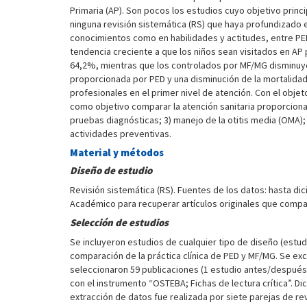
Primaria (AP). Son pocos los estudios cuyo objetivo princ
ninguna revisión sistemática (RS) que haya profundizado 
conocimientos como en habilidades y actitudes, entre PED 
tendencia creciente a que los niños sean visitados en AP
64,2%, mientras que los controlados por MF/MG disminuyer
proporcionada por PED y una disminución de la mortalidad 
profesionales en el primer nivel de atención. Con el objet
como objetivo comparar la atención sanitaria proporcionad
pruebas diagnósticas; 3) manejo de la otitis media (OMA);
actividades preventivas.
Material y métodos
Diseño de estudio
Revisión sistemática (RS). Fuentes de los datos: hasta 
Académico para recuperar artículos originales que compara
Selección de estudios
Se incluyeron estudios de cualquier tipo de diseño (estu
comparación de la práctica clínica de PED y MF/MG. Se excl
seleccionaron 59 publicaciones (1 estudio antes/después,
con el instrumento “OSTEBA; Fichas de lectura crítica”. D
extracción de datos fue realizada por siete parejas de r