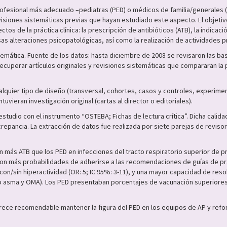
rofesional más adecuado –pediatras (PED) o médicos de familia/generales (M
visiones sistemáticas previas que hayan estudiado este aspecto. El objetiv
s de la práctica clínica: la prescripción de antibióticos (ATB), la indicaci
as alteraciones psicopatológicas, así como la realización de actividades p
stemática. Fuente de los datos: hasta diciembre de 2008 se revisaron las 
uperar artículos originales y revisiones sistemáticas que compararan la p
lquier tipo de diseño (transversal, cohortes, casos y controles, experiment
vieran investigación original (cartas al director o editoriales).
studio con el instrumento “OSTEBA; Fichas de lectura crítica”. Dicha cali
repancia. La extracción de datos fue realizada por siete parejas de revis
ás ATB que los PED en infecciones del tracto respiratorio superior de proba
eron más probabilidades de adherirse a las recomendaciones de guías de prác
ón con/sin hiperactividad (OR: 5; IC 95%: 3-11), y una mayor capacidad de r
omo asma y OMA). Los PED presentaban porcentajes de vacunación superiores
rece recomendable mantener la figura del PED en los equipos de AP y refo