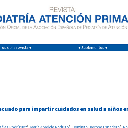
os de la revista ●
● Suplementos ●
ecuado para impartir cuidados en salud a niños e
c
d
e
zález Rodríguez
,
María Aparicio Rodrigo
,
Domingo Barroso Espadero
,
Ro