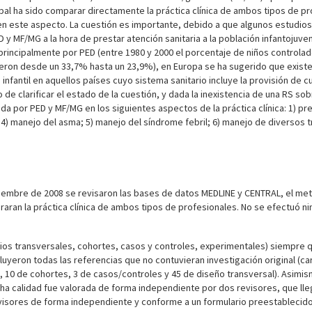
ipal ha sido comparar directamente la práctica clínica de ambos tipos de p
en este aspecto. La cuestión es importante, debido a que algunos estudios 
y MF/MG a la hora de prestar atención sanitaria a la población infantojuve
 principalmente por PED (entre 1980 y 2000 el porcentaje de niños control
on desde un 33,7% hasta un 23,9%), en Europa se ha sugerido que existe un
infantil en aquellos países cuyo sistema sanitario incluye la provisión de
o de clarificar el estado de la cuestión, y dada la inexistencia de una RS s
a por PED y MF/MG en los siguientes aspectos de la práctica clínica: 1) pre
 4) manejo del asma; 5) manejo del síndrome febril; 6) manejo de diversos t
diciembre de 2008 se revisaron las bases de datos MEDLINE y CENTRAL, el m
ran la práctica clínica de ambos tipos de profesionales. No se efectuó ni
dios transversales, cohortes, casos y controles, experimentales) siempre q
uyeron todas las referencias que no contuvieran investigación original (cart
 10 de cohortes, 3 de casos/controles y 45 de diseño transversal). Asimis
icha calidad fue valorada de forma independiente por dos revisores, que ll
evisores de forma independiente y conforme a un formulario preestablecid