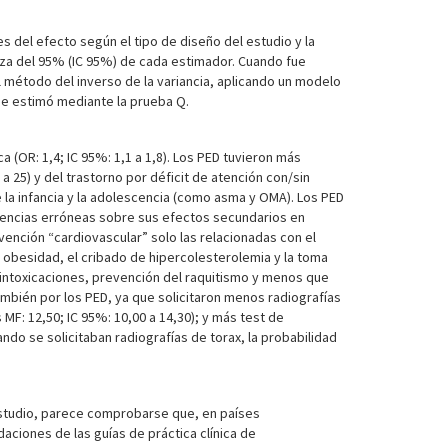
s del efecto según el tipo de diseño del estudio y la
ianza del 95% (IC 95%) de cada estimador. Cuando fue
 método del inverso de la variancia, aplicando un modelo
se estimó mediante la prueba Q.
 (OR: 1,4; IC 95%: 1,1 a 1,8). Los PED tuvieron más
a 25) y del trastorno por déficit de atención con/sin
 la infancia y la adolescencia (como asma y OMA). Los PED
reencias erróneas sobre sus efectos secundarios en
ención “cardiovascular” solo las relacionadas con el
 obesidad, el cribado de hipercolesterolemia y la toma
, intoxicaciones, prevención del raquitismo y menos que
ambién por los PED, ya que solicitaron menos radiografías
 MF: 12,50; IC 95%: 10,00 a 14,30); y más test de
do se solicitaban radiografías de torax, la probabilidad
 estudio, parece comprobarse que, en países
ciones de las guías de práctica clínica de