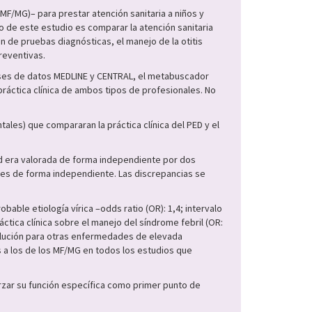
F/MG)– para prestar atención sanitaria a niños y
o de este estudio es comparar la atención sanitaria
ón de pruebas diagnósticas, el manejo de la otitis
reventivas.
bases de datos MEDLINE y CENTRAL, el metabuscador
ráctica clínica de ambos tipos de profesionales. No
ales) que compararan la práctica clínica del PED y el
dad era valorada de forma independiente por dos
ores de forma independiente. Las discrepancias se
ble etiología vírica –odds ratio (OR): 1,4; intervalo
tica clínica sobre el manejo del síndrome febril (OR:
esolución para otras enfermedades de elevada
 a los de los MF/MG en todos los estudios que
rzar su función específica como primer punto de