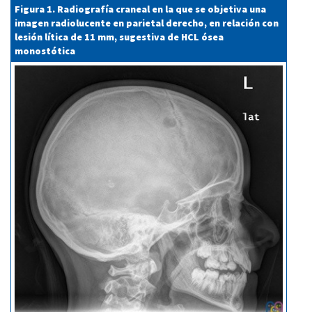
Figura 1. Radiografía craneal en la que se objetiva una
imagen radiolucente en parietal derecho, en relación con
lesión lítica de 11 mm, sugestiva de HCL ósea
monostótica