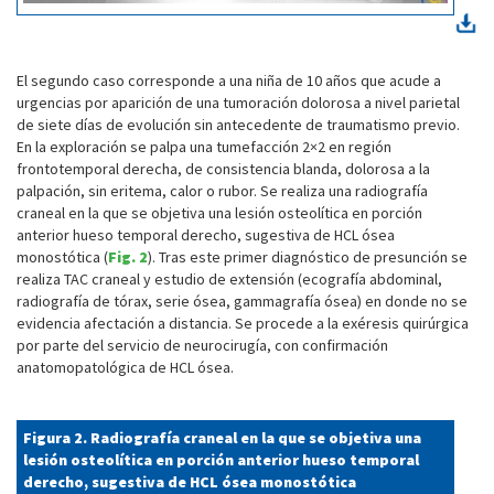
El segundo caso corresponde a una niña de 10 años que acude a
urgencias por aparición de una tumoración dolorosa a nivel parietal
de siete días de evolución sin antecedente de traumatismo previo.
En la exploración se palpa una tumefacción 2×2 en región
frontotemporal derecha, de consistencia blanda, dolorosa a la
palpación, sin eritema, calor o rubor. Se realiza una radiografía
craneal en la que se objetiva una lesión osteolítica en porción
anterior hueso temporal derecho, sugestiva de HCL ósea
monostótica (
Fig. 2
). Tras este primer diagnóstico de presunción se
realiza TAC craneal y estudio de extensión (ecografía abdominal,
radiografía de tórax, serie ósea, gammagrafía ósea) en donde no se
evidencia afectación a distancia. Se procede a la exéresis quirúrgica
por parte del servicio de neurocirugía, con confirmación
anatomopatológica de HCL ósea.
Figura 2. Radiografía craneal en la que se objetiva una
lesión osteolítica en porción anterior hueso temporal
derecho, sugestiva de HCL ósea monostótica