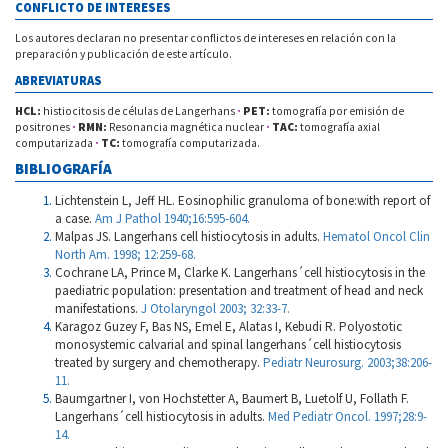
CONFLICTO DE INTERESES
Los autores declaran no presentar conflictos de intereses en relación con la
preparación y publicación de este artículo.
ABREVIATURAS
HCL:
histiocitosis de células de Langerhans
·
PET:
tomografía por emisión de
positrones
·
RMN:
Resonancia magnética nuclear
·
TAC:
tomografía axial
computarizada
·
TC:
tomografía computarizada.
BIBLIOGRAFÍA
Lichtenstein L, Jeff HL. Eosinophilic granuloma of bone:with report of
a case.
Am J Pathol 1940;16:595-604.
Malpas JS. Langerhans cell histiocytosis in adults.
Hematol Oncol Clin
North Am. 1998; 12:259-68.
Cochrane LA, Prince M, Clarke K. Langerhans´cell histiocytosis in the
paediatric population: presentation and treatment of head and neck
manifestations.
J Otolaryngol 2003; 32:33-7.
Karagoz Guzey F, Bas NS, Emel E, Alatas I, Kebudi R. Polyostotic
monosystemic calvarial and spinal langerhans´cell histiocytosis
treated by surgery and chemotherapy.
Pediatr Neurosurg. 2003;38:206-
11.
Baumgartner I, von Hochstetter A, Baumert B, Luetolf U, Follath F.
Langerhans´cell histiocytosis in adults.
Med Pediatr Oncol. 1997;28:9-
14.