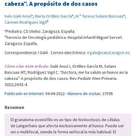
cabeza”. A propósito de dos casos
a
a
a
Inés Galé Ansó
,
Marta Ortilles García
,
M.ª Teresa Solans Bascuas
,
b
Carmen Rodríguez Vigil
a
Pediatra. CS Utebo. Zaragoza. España.
b
Servicio de Oncología pediátrica. Hospital Infantil Miguel Servet.
Zaragoza. España.
Correspondencia: I Galé . Correo electrónico:
irgale@salud.aragon.es
Cómo citar este artículo:
Galé Ansó I, Ortilles García M, Solans
Bascuas MT, Rodríguez Vigil C. “Doctora, me ha salido un huevo en la
cabeza”. A propósito de dos casos. Rev Pediatr Aten Primaria.
2022;24:61-4.
Publicado en Internet:
04-04-2022 -
Número de visitas:
27595
Resumen
El granuloma eosinófilo es un tipo de histiocitosis de células
de Langerhans que afecta exclusivamente al hueso. Puede ser
uni o multifocal, siendo la forma unifocal la más habitual. El