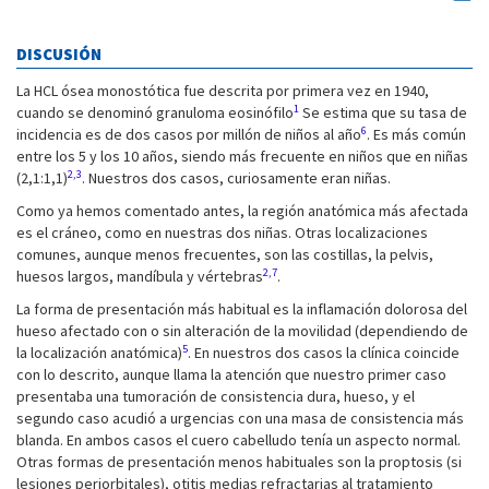
DISCUSIÓN
La HCL ósea monostótica fue descrita por primera vez en 1940,
1
cuando se denominó granuloma eosinófilo
Se estima que su tasa de
6
incidencia es de dos casos por millón de niños al año
. Es más común
entre los 5 y los 10 años, siendo más frecuente en niños que en niñas
2,3
(2,1:1,1)
. Nuestros dos casos, curiosamente eran niñas.
Como ya hemos comentado antes, la región anatómica más afectada
es el cráneo, como en nuestras dos niñas. Otras localizaciones
comunes, aunque menos frecuentes, son las costillas, la pelvis,
2,7
huesos largos, mandíbula y vértebras
.
La forma de presentación más habitual es la inflamación dolorosa del
hueso afectado con o sin alteración de la movilidad (dependiendo de
5
la localización anatómica)
. En nuestros dos casos la clínica coincide
con lo descrito, aunque llama la atención que nuestro primer caso
presentaba una tumoración de consistencia dura, hueso, y el
segundo caso acudió a urgencias con una masa de consistencia más
blanda. En ambos casos el cuero cabelludo tenía un aspecto normal.
Otras formas de presentación menos habituales son la proptosis (si
lesiones periorbitales), otitis medias refractarias al tratamiento