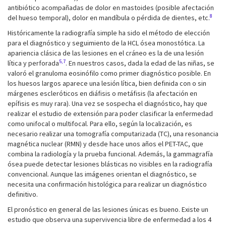
antibiótico acompañadas de dolor en mastoides (posible afectación
8
del hueso temporal), dolor en mandíbula o pérdida de dientes, etc.
Históricamente la radiografía simple ha sido el método de elección
para el diagnóstico y seguimiento de la HCL ósea monostótica. La
apariencia clásica de las lesiones en el cráneo es la de una lesión
5,7
lítica y perforada
. En nuestros casos, dada la edad de las niñas, se
valoró el granuloma eosinófilo como primer diagnóstico posible. En
los huesos largos aparece una lesión lítica, bien definida con o sin
márgenes escleróticos en diáfisis o metáfisis (la afectación en
epífisis es muy rara). Una vez se sospecha el diagnóstico, hay que
realizar el estudio de extensión para poder clasificar la enfermedad
como unifocal o multifocal. Para ello, según la localización, es
necesario realizar una tomografía computarizada (TC), una resonancia
magnética nuclear (RMN) y desde hace unos años el PET-TAC, que
combina la radiología y la prueba funcional. Además, la gammagrafía
ósea puede detectar lesiones blásticas no visibles en la radiografía
convencional. Aunque las imágenes orientan el diagnóstico, se
necesita una confirmación histológica para realizar un diagnóstico
definitivo.
El pronóstico en general de las lesiones únicas es bueno. Existe un
estudio que observa una supervivencia libre de enfermedad a los 4