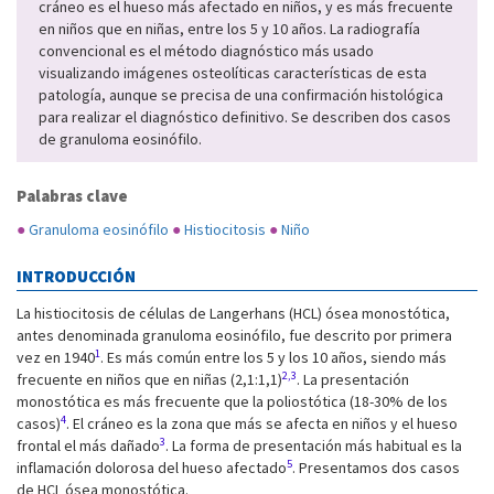
cráneo es el hueso más afectado en niños, y es más frecuente
en niños que en niñas, entre los 5 y 10 años. La radiografía
convencional es el método diagnóstico más usado
visualizando imágenes osteolíticas características de esta
patología, aunque se precisa de una confirmación histológica
para realizar el diagnóstico definitivo. Se describen dos casos
de granuloma eosinófilo.
Palabras clave
●
Granuloma eosinófilo
●
Histiocitosis
●
Niño
INTRODUCCIÓN
La histiocitosis de células de Langerhans (HCL) ósea monostótica,
antes denominada granuloma eosinófilo, fue descrito por primera
1
vez en 1940
. Es más común entre los 5 y los 10 años, siendo más
2,3
frecuente en niños que en niñas (2,1:1,1)
. La presentación
monostótica es más frecuente que la poliostótica (18-30% de los
4
casos)
. El cráneo es la zona que más se afecta en niños y el hueso
3
frontal el más dañado
. La forma de presentación más habitual es la
5
inflamación dolorosa del hueso afectado
. Presentamos dos casos
de HCL ósea monostótica.