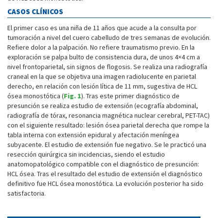
CASOS CLÍNICOS
El primer caso es una niña de 11 años que acude a la consulta por
tumoración a nivel del cuero cabelludo de tres semanas de evolución.
Refiere dolor a la palpación. No refiere traumatismo previo. En la
exploración se palpa bulto de consistencia dura, de unos 4×4 cm a
nivel frontoparietal, sin signos de flogosis. Se realiza una radiografía
craneal en la que se objetiva una imagen radiolucente en parietal
derecho, en relación con lesión lítica de 11 mm, sugestiva de HCL
ósea monostótica (
Fig. 1
). Tras este primer diagnóstico de
presunción se realiza estudio de extensión (ecografía abdominal,
radiografía de tórax, resonancia magnética nuclear cerebral, PET-TAC)
con el siguiente resultado: lesión ósea parietal derecha que rompe la
tabla interna con extensión epidural y afectación meníngea
subyacente. El estudio de extensión fue negativo. Se le practicó una
resección quirúrgica sin incidencias, siendo el estudio
anatomopatológico compatible con el diagnóstico de presunción:
HCL ósea. Tras el resultado del estudio de extensión el diagnóstico
definitivo fue HCL ósea monostótica. La evolución posterior ha sido
satisfactoria.