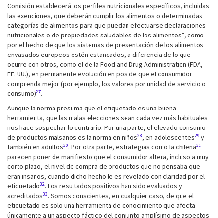
Comisión establecerá los perfiles nutricionales específicos, incluidas
las exenciones, que deberán cumplir los alimentos o determinadas
categorías de alimentos para que puedan efectuarse declaraciones
nutricionales o de propiedades saludables de los alimentos”
,
como
por el hecho de que los sistemas de presentación de los alimentos
envasados europeos estén estancados, a diferencia de lo que
ocurre con otros, como el de la Food and Drug Administration (FDA,
EE. UU.), en permanente evolución en pos de que el consumidor
comprenda mejor (por ejemplo, los valores por unidad de servicio o
27
consumo)
.
Aunque la norma presuma que el etiquetado es una buena
herramienta, que las malas elecciones sean cada vez más habituales
nos hace sospechar lo contrario. Por una parte, el elevado consumo
28
29
de productos malsanos es la norma en niños
, en adolescentes
y
30
31
también en adultos
. Por otra parte, estrategias como la chilena
parecen poner de manifiesto que el consumidor altera, incluso a muy
corto plazo, el nivel de compra de productos que no pensaba que
eran insanos, cuando dicho hecho le es revelado con claridad por el
32
etiquetado
. Los resultados positivos han sido evaluados y
33
acreditados
. Somos conscientes, en cualquier caso, de que el
etiquetado es solo una herramienta de conocimiento que afecta
únicamente a un aspecto fáctico del conjunto amplísimo de aspectos