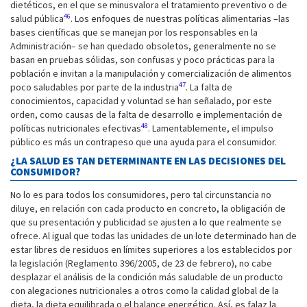
dietéticos, en el que se minusvalora el tratamiento preventivo o de
46
salud pública
. Los enfoques de nuestras políticas alimentarias –las
bases científicas que se manejan por los responsables en la
Administración– se han quedado obsoletos, generalmente no se
basan en pruebas sólidas, son confusas y poco prácticas para la
población e invitan a la manipulación y comercialización de alimentos
47
poco saludables por parte de la industria
. La falta de
conocimientos, capacidad y voluntad se han señalado, por este
orden, como causas de la falta de desarrollo e implementación de
48
políticas nutricionales efectivas
. Lamentablemente, el impulso
público es más un contrapeso que una ayuda para el consumidor.
¿LA SALUD ES TAN DETERMINANTE EN LAS DECISIONES DEL
CONSUMIDOR?
No lo es para todos los consumidores, pero tal circunstancia no
diluye, en relación con cada producto en concreto, la obligación de
que su presentación y publicidad se ajusten a lo que realmente se
ofrece. Al igual que todas las unidades de un lote determinado han de
estar libres de residuos en límites superiores a los establecidos por
la legislación (Reglamento 396/2005, de 23 de febrero), no cabe
desplazar el análisis de la condición más saludable de un producto
con alegaciones nutricionales a otros como la calidad global de la
dieta, la dieta equilibrada o el balance energético. Así, es falaz la