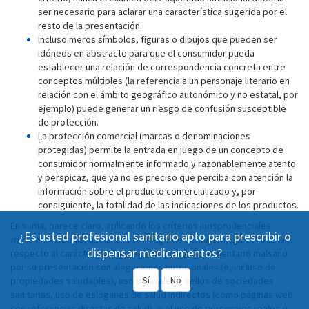
ser necesario para aclarar una característica sugerida por el
resto de la presentación.
Incluso meros símbolos, figuras o dibujos que pueden ser
idóneos en abstracto para que el consumidor pueda
establecer una relación de correspondencia concreta entre
conceptos múltiples (la referencia a un personaje literario en
relación con el ámbito geográfico autonómico y no estatal, por
ejemplo) puede generar un riesgo de confusión susceptible
de protección.
La protección comercial (marcas o denominaciones
protegidas) permite la entrada en juego de un concepto de
consumidor normalmente informado y razonablemente atento
y perspicaz, que ya no es preciso que perciba con atención la
información sobre el producto comercializado y, por
consiguiente, la totalidad de las indicaciones de los productos.
En suma, parece claro, aplicando los criterios jurisprudenciales
¿Es usted profesional sanitario apto para prescribir o
mutatis mutandis
, que sí existe riesgo de confusión, parcial o total,
dispensar medicamentos?
respecto al carácter saludable de un producto alimentario malsano
por su presentación con alegaciones nutricionales (e, incluso de
Sí
No
propiedades saludables), uso de avales y sellos de sociedades
sanitarias, uso de eslóganes de salud indirectos (como páginas web
con referencias directas de salud), o el uso de personajes reales o