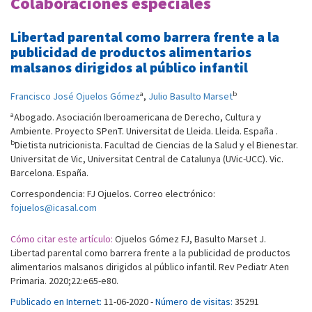
Colaboraciones especiales
Libertad parental como barrera frente a la
publicidad de productos alimentarios
malsanos dirigidos al público infantil
a
b
Francisco José Ojuelos Gómez
,
Julio Basulto Marset
a
Abogado. Asociación Iberoamericana de Derecho, Cultura y
Ambiente. Proyecto SPenT. Universitat de Lleida. Lleida. España .
b
Dietista nutricionista. Facultad de Ciencias de la Salud y el Bienestar.
Universitat de Vic, Universitat Central de Catalunya (UVic-UCC). Vic.
Barcelona. España.
Correspondencia: FJ Ojuelos. Correo electrónico:
fojuelos@icasal.com
Cómo citar este artículo:
Ojuelos Gómez FJ, Basulto Marset J.
Libertad parental como barrera frente a la publicidad de productos
alimentarios malsanos dirigidos al público infantil. Rev Pediatr Aten
Primaria. 2020;22:e65-e80.
Publicado en Internet:
11-06-2020 -
Número de visitas:
35291