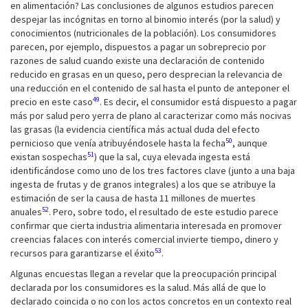
en alimentación? Las conclusiones de algunos estudios parecen
despejar las incógnitas en torno al binomio interés (por la salud) y
conocimientos (nutricionales de la población). Los consumidores
parecen, por ejemplo, dispuestos a pagar un sobreprecio por
razones de salud cuando existe una declaración de contenido
reducido en grasas en un queso, pero desprecian la relevancia de
una reducción en el contenido de sal hasta el punto de anteponer el
49
precio en este caso
. Es decir, el consumidor está dispuesto a pagar
más por salud pero yerra de plano al caracterizar como más nocivas
las grasas (la evidencia científica más actual duda del efecto
50
pernicioso que venía atribuyéndosele hasta la fecha
, aunque
51
existan sospechas
) que la sal, cuya elevada ingesta está
identificándose como uno de los tres factores clave (junto a una baja
ingesta de frutas y de granos integrales) a los que se atribuye la
estimación de ser la causa de hasta 11 millones de muertes
52
anuales
. Pero, sobre todo, el resultado de este estudio parece
confirmar que cierta industria alimentaria interesada en promover
creencias falaces con interés comercial invierte tiempo, dinero y
53
recursos para garantizarse el éxito
.
Algunas encuestas llegan a revelar que la preocupación principal
declarada por los consumidores es la salud. Más allá de que lo
declarado coincida o no con los actos concretos en un contexto real