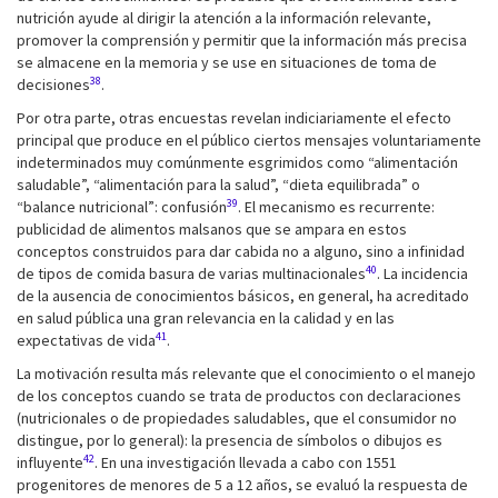
nutrición ayude al dirigir la atención a la información relevante,
promover la comprensión y permitir que la información más precisa
se almacene en la memoria y se use en situaciones de toma de
38
decisiones
.
Por otra parte, otras encuestas revelan indiciariamente el efecto
principal que produce en el público ciertos mensajes voluntariamente
indeterminados muy comúnmente esgrimidos como “alimentación
saludable”, “alimentación para la salud”, “dieta equilibrada” o
39
“balance nutricional”: confusión
. El mecanismo es recurrente:
publicidad de alimentos malsanos que se ampara en estos
conceptos construidos para dar cabida no a alguno, sino a infinidad
40
de tipos de comida basura de varias multinacionales
. La incidencia
de la ausencia de conocimientos básicos, en general, ha acreditado
en salud pública una gran relevancia en la calidad y en las
41
expectativas de vida
.
La motivación resulta más relevante que el conocimiento o el manejo
de los conceptos cuando se trata de productos con declaraciones
(nutricionales o de propiedades saludables, que el consumidor no
distingue, por lo general): la presencia de símbolos o dibujos es
42
influyente
. En una investigación llevada a cabo con 1551
progenitores de menores de 5 a 12 años, se evaluó la respuesta de