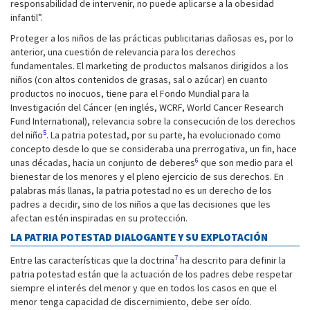
responsabilidad de intervenir, no puede aplicarse a la obesidad
infantil”.
Proteger a los niños de las prácticas publicitarias dañosas es, por lo
anterior, una cuestión de relevancia para los derechos
fundamentales. El marketing de productos malsanos dirigidos a los
niños (con altos contenidos de grasas, sal o azúcar) en cuanto
productos no inocuos, tiene para el Fondo Mundial para la
Investigación del Cáncer (en inglés, WCRF, World Cancer Research
Fund International), relevancia sobre la consecución de los derechos
5
del niño
. La patria potestad, por su parte, ha evolucionado como
concepto desde lo que se consideraba una prerrogativa, un fin, hace
6
unas décadas, hacia un conjunto de deberes
que son medio para el
bienestar de los menores y el pleno ejercicio de sus derechos. En
palabras más llanas, la patria potestad no es un derecho de los
padres a decidir, sino de los niños a que las decisiones que les
afectan estén inspiradas en su protección.
LA PATRIA POTESTAD DIALOGANTE Y SU EXPLOTACIÓN
7
Entre las características que la doctrina
ha descrito para definir la
patria potestad están que la actuación de los padres debe respetar
siempre el interés del menor y que en todos los casos en que el
menor tenga capacidad de discernimiento, debe ser oído.