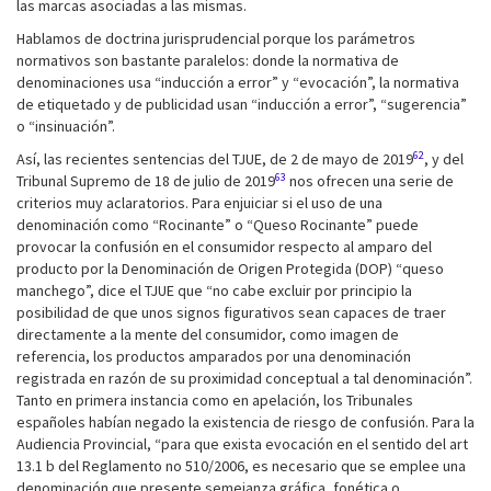
las marcas asociadas a las mismas.
Hablamos de doctrina jurisprudencial porque los parámetros
normativos son bastante paralelos: donde la normativa de
denominaciones usa “inducción a error” y “evocación”, la normativa
de etiquetado y de publicidad usan “inducción a error”, “sugerencia”
o “insinuación”.
62
Así, las recientes sentencias del TJUE, de 2 de mayo de 2019
, y del
63
Tribunal Supremo de 18 de julio de 2019
nos ofrecen una serie de
criterios muy aclaratorios. Para enjuiciar si el uso de una
denominación como “Rocinante” o “Queso Rocinante” puede
provocar la confusión en el consumidor respecto al amparo del
producto por la Denominación de Origen Protegida (DOP) “queso
manchego”, dice el TJUE que “no cabe excluir por principio la
posibilidad de que unos signos figurativos sean capaces de traer
directamente a la mente del consumidor, como imagen de
referencia, los productos amparados por una denominación
registrada en razón de su proximidad conceptual a tal denominación”.
Tanto en primera instancia como en apelación, los Tribunales
españoles habían negado la existencia de riesgo de confusión. Para la
Audiencia Provincial, “para que exista evocación en el sentido del art
13.1 b del Reglamento no 510/2006, es necesario que se emplee una
denominación que presente semejanza gráfica, fonética o