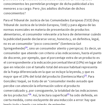
conocimientos les permitirían proteger de dicha publicidad a los
menores a su cargo. Pero ¿los adultos disfrutan de dichos
conocimientos?
Para el Tribunal de Justicia de las Comunidades Europeas (TJCE) (hoy
Tribunal de Justicia de la Unión Europea, TJUE) y para alguna de las
normas esenciales en materia de presentación de productos
alimentarios, el consumidor relevante a la hora de determinar cuándo
la publicidad puede declararse veraz, honesta y, en definitiva, legal,
no es un consumidor “poco consciente” (Sentencia Gut
24
Springenheide)
, sino un consumidor atento y perspicaz. Es decir, un
consumidor que atiende con criterio a las indicaciones, hasta el punto
de discernir, por ejemplo, que el porcentaje extra de un producto es
el correspondiente a la indicación porcentual literal (10%) en lugar del
que en relación con el tamaño total del envase habitual representa
de la franja diferenciada en la que se incluye la leyenda, y que es
25
mayor que el 10% del total del producto (Sentencia Mars)
. Para
González Vaqué, se trata de un “consumidor medio avisado que
percibe con atención la información sobre el producto
comercializado y, por consiguiente, la totalidad de las indicaciones
26
25
de los productos”
. Así, la lectura superficial
ha sido definida, en
cierta medida, como excluyente de una inducción a error: hay que
leerlo todo y leerlo con interés de entender.