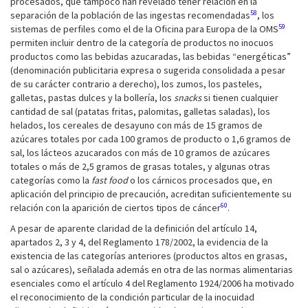
procesados, que tampoco han revelado tener relación en la
58
separación de la población de las ingestas recomendadas
, los
59
sistemas de perfiles como el de la Oficina para Europa de la OMS
permiten incluir dentro de la categoría de productos no inocuos
productos como las bebidas azucaradas, las bebidas “energéticas”
(denominación publicitaria expresa o sugerida consolidada a pesar
de su carácter contrario a derecho), los zumos, los pasteles,
galletas, pastas dulces y la bollería, los
snacks
si tienen cualquier
cantidad de sal (patatas fritas, palomitas, galletas saladas), los
helados, los cereales de desayuno con más de 15 gramos de
azúcares totales por cada 100 gramos de producto o 1,6 gramos de
sal, los lácteos azucarados con más de 10 gramos de azúcares
totales o más de 2,5 gramos de grasas totales, y algunas otras
categorías como la
fast food
o los cárnicos procesados que, en
aplicación del principio de precaución, acreditan suficientemente su
60
relación con la aparición de ciertos tipos de cáncer
.
A pesar de aparente claridad de la definición del artículo 14,
apartados 2, 3 y 4, del Reglamento 178/2002, la evidencia de la
existencia de las categorías anteriores (productos altos en grasas,
sal o azúcares), señalada además en otra de las normas alimentarias
esenciales como el artículo 4 del Reglamento 1924/2006 ha motivado
el reconocimiento de la condición particular de la inocuidad