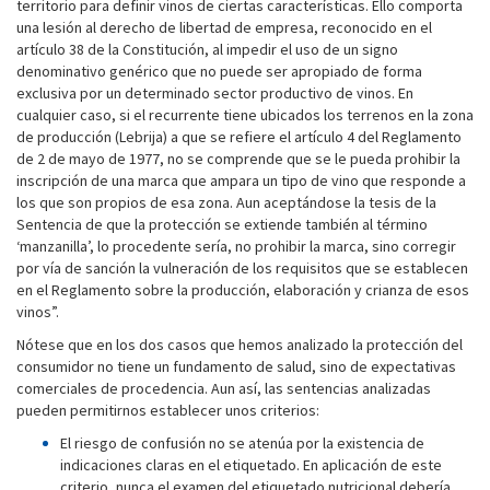
territorio para definir vinos de ciertas características. Ello comporta
una lesión al derecho de libertad de empresa, reconocido en el
artículo 38 de la Constitución, al impedir el uso de un signo
denominativo genérico que no puede ser apropiado de forma
exclusiva por un determinado sector productivo de vinos. En
cualquier caso, si el recurrente tiene ubicados los terrenos en la zona
de producción (Lebrija) a que se refiere el artículo 4 del Reglamento
de 2 de mayo de 1977, no se comprende que se le pueda prohibir la
inscripción de una marca que ampara un tipo de vino que responde a
los que son propios de esa zona. Aun aceptándose la tesis de la
Sentencia de que la protección se extiende también al término
‘manzanilla’, lo procedente sería, no prohibir la marca, sino corregir
por vía de sanción la vulneración de los requisitos que se establecen
en el Reglamento sobre la producción, elaboración y crianza de esos
vinos”.
Nótese que en los dos casos que hemos analizado la protección del
consumidor no tiene un fundamento de salud, sino de expectativas
comerciales de procedencia. Aun así, las sentencias analizadas
pueden permitirnos establecer unos criterios:
El riesgo de confusión no se atenúa por la existencia de
indicaciones claras en el etiquetado. En aplicación de este
criterio, nunca el examen del etiquetado nutricional debería