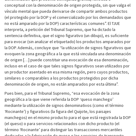
conceptual con la denominación de origen protegida, sin que valga el
vínculo mental que pueda derivarse de compartir ambos productos
(el protegido por la DOP y el comercializado por los demandados que
no está amparado por la DOP) características comunes”. El TJUE
interpreta, a petición del Tribunal Supremo, que ha dictado la
sentencia definitiva, que el signo figurativo (un dibujo), es suficiente
para evocar (sin analizar el etiquetado) los productos amparados por
la DOP. Además, concluye que “la utilización de signos figurativos que
evoquen la zona geográfica a la que está vinculada una denominación
de origen […] puede constituir una evocación de esa denominación,
incluso en el caso de que tales signos figurativos sean utilizados por
un productor asentado en esa misma región, pero cuyos productos,
similares o comparables a los productos protegidos por dicha
denominación de origen, no están amparados por esta última”.
Pues bien, para el Tribunal Supremo, “esa evocación de la zona
geográfica a la que viene referida la DOP ‘queso manchego’
mediante la utilización de signos denominativos (como el término
‘Rocinante’) y figurativos (la figura del Quijote, los paisajes
manchegos) en el mismo producto para el que está registrada la DOP
(el queso) o para servicios relacionados con dicho producto (el
término ‘Rocinante’ para distinguir las transacciones mercantiles
dedicadas a la fabricación de queso o los servicios de transporte,