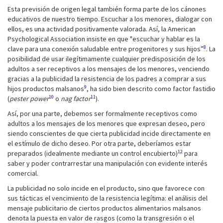
Esta previsión de origen legal también forma parte de los cánones
educativos de nuestro tiempo. Escuchar a los menores, dialogar con
ellos, es una actividad positivamente valorada. Así, la American
Psychological Association insiste en que "escuchar y hablar es la
8
clave para una conexión saludable entre progenitores y sus hijos”
. La
posibilidad de usar ilegítimamente cualquier predisposición de los
adultos a ser receptivos a los mensajes de los menores, venciendo
gracias a la publicidad la resistencia de los padres a comprar a sus
9
hijos productos malsanos
, ha sido bien descrito como factor fastidio
10
11
(
pester power
o
nag factor
).
Así, por una parte, debemos ser formalmente receptivos como
adultos a los mensajes de los menores que expresan deseo, pero
siendo conscientes de que cierta publicidad incide directamente en
el estímulo de dicho deseo. Por otra parte, deberíamos estar
12
preparados (idealmente mediante un control encubierto)
para
saber y poder contrarrestar una manipulación con evidente interés
comercial.
La publicidad no solo incide en el producto, sino que favorece con
sus tácticas el vencimiento de la resistencia legítima: el análisis del
mensaje publicitario de ciertos productos alimentarios malsanos
denota la puesta en valor de rasgos (como la transgresión o el