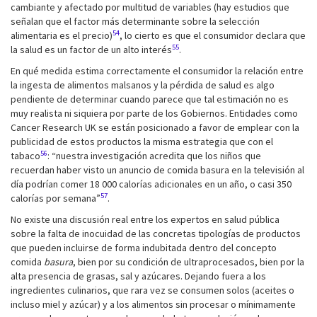
cambiante y afectado por multitud de variables (hay estudios que
señalan que el factor más determinante sobre la selección
54
alimentaria es el precio)
, lo cierto es que el consumidor declara que
55
la salud es un factor de un alto interés
.
En qué medida estima correctamente el consumidor la relación entre
la ingesta de alimentos malsanos y la pérdida de salud es algo
pendiente de determinar cuando parece que tal estimación no es
muy realista ni siquiera por parte de los Gobiernos. Entidades como
Cancer Research UK se están posicionado a favor de emplear con la
publicidad de estos productos la misma estrategia que con el
56
tabaco
: “nuestra investigación acredita que los niños que
recuerdan haber visto un anuncio de comida basura en la televisión al
día podrían comer 18 000 calorías adicionales en un año, o casi 350
57
calorías por semana”
.
No existe una discusión real entre los expertos en salud pública
sobre la falta de inocuidad de las concretas tipologías de productos
que pueden incluirse de forma indubitada dentro del concepto
comida
basura
, bien por su condición de ultraprocesados, bien por la
alta presencia de grasas, sal y azúcares. Dejando fuera a los
ingredientes culinarios, que rara vez se consumen solos (aceites o
incluso miel y azúcar) y a los alimentos sin procesar o mínimamente