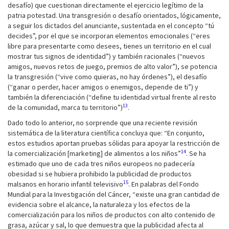
desafío) que cuestionan directamente el ejercicio legítimo de la
patria potestad. Una transgresión o desafío orientados, lógicamente,
a seguir los dictados del anunciante, sustentada en el concepto “tú
decides”, por el que se incorporan elementos emocionales (“eres
libre para presentarte como desees, tienes un territorio en el cual
mostrar tus signos de identidad”) y también racionales (“nuevos
amigos, nuevos retos de juego, premios de alto valor”), se potencia
la transgresión (“vive como quieras, no hay órdenes”), el desafío
(“ganar o perder, hacer amigos o enemigos, depende de ti”) y
también la diferenciación (“define tu identidad virtual frente al resto
13
de la comunidad, marca tu territorio”)
.
Dado todo lo anterior, no sorprende que una reciente revisión
sistemática de la literatura científica concluya que: “En conjunto,
estos estudios aportan pruebas sólidas para apoyar la restricción de
14
la comercialización [marketing] de alimentos a los niños”
. Se ha
estimado que uno de cada tres niños europeos no padecería
obesidad si se hubiera prohibido la publicidad de productos
15
malsanos en horario infantil televisivo
. En palabras del Fondo
Mundial para la Investigación del Cáncer, “existe una gran cantidad de
evidencia sobre el alcance, la naturaleza y los efectos de la
comercialización para los niños de productos con alto contenido de
grasa, azúcar y sal, lo que demuestra que la publicidad afecta al