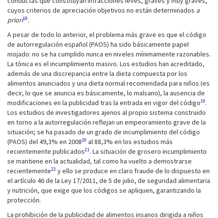
conductas que constituyan infracciones leves, graves y muy graves,
cuyos criterios de apreciación objetivos no están determinados
a
18
priori
.
A pesar de todo lo anterior, el problema más grave es que el código
de autorregulación español (PAOS) ha sido básicamente papel
mojado: no se ha cumplido nunca en niveles mínimamente razonables.
La tónica es el incumplimiento masivo. Los estudios han acreditado,
además de una discrepancia entre la dieta compuesta por los
alimentos anunciados y una dieta normal recomendada para niños (es
decir, lo que se anuncia es básicamente, lo malsano), la ausencia de
19
modificaciones en la publicidad tras la entrada en vigor del código
.
Los estudios de investigadores ajenos al propio sistema construido
en torno a la autorregulación reflejan un empeoramiento grave de la
situación; se ha pasado de un grado de incumplimiento del código
20
(PAOS) del 49,3% en 2008
al 88,3% en los estudios más
21
recientemente publicados
. La situación de grosero incumplimiento
se mantiene en la actualidad, tal como ha vuelto a demostrarse
22
recientemente
y ello se produce en claro fraude de lo dispuesto en
el artículo 46 de la Ley 17/2011, de 5 de julio, de seguridad alimentaria
y nutrición, que exige que los códigos se apliquen, garantizando la
protección.
La prohibición de la publicidad de alimentos insanos dirigida a niños