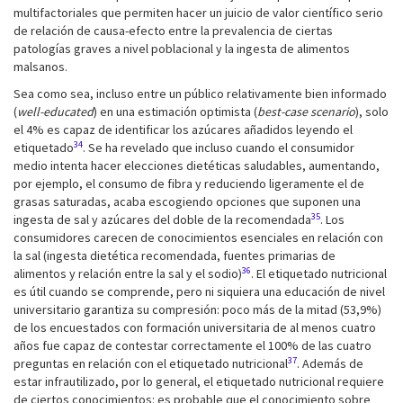
multifactoriales que permiten hacer un juicio de valor científico serio
de relación de causa-efecto entre la prevalencia de ciertas
patologías graves a nivel poblacional y la ingesta de alimentos
malsanos.
Sea como sea, incluso entre un público relativamente bien informado
(
well-educated
) en una estimación optimista (
best-case scenario
), solo
el 4% es capaz de identificar los azúcares añadidos leyendo el
34
etiquetado
. Se ha revelado que incluso cuando el consumidor
medio intenta hacer elecciones dietéticas saludables, aumentando,
por ejemplo, el consumo de fibra y reduciendo ligeramente el de
grasas saturadas, acaba escogiendo opciones que suponen una
35
ingesta de sal y azúcares del doble de la recomendada
. Los
consumidores carecen de conocimientos esenciales en relación con
la sal (ingesta dietética recomendada, fuentes primarias de
36
alimentos y relación entre la sal y el sodio)
. El etiquetado nutricional
es útil cuando se comprende, pero ni siquiera una educación de nivel
universitario garantiza su compresión: poco más de la mitad (53,9%)
de los encuestados con formación universitaria de al menos cuatro
años fue capaz de contestar correctamente el 100% de las cuatro
37
preguntas en relación con el etiquetado nutricional
. Además de
estar infrautilizado, por lo general, el etiquetado nutricional requiere
de ciertos conocimientos: es probable que el conocimiento sobre