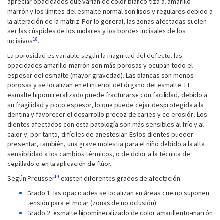
apreciar opacidades que varían de color blanco tiza al amarillo-
marrón y los límites del esmalte normal son lisos y regulares debido a
la alteración de la matriz. Por lo general, las zonas afectadas suelen
ser las cúspides de los molares y los bordes incisales de los
18
incisivos
.
La porosidad es variable según la magnitud del defecto: las
opacidades amarillo-marrón son más porosas y ocupan todo el
espesor del esmalte (mayor gravedad). Las blancas son menos
porosas y se localizan en el interior del órgano del esmalte. El
esmalte hipomineralizado puede fracturarse con facilidad, debido a
su fragilidad y poco espesor, lo que puede dejar desprotegida a la
dentina y favorecer el desarrollo precoz de caries y de erosión. Los
dientes afectados con esta patología son más sensibles al frío y al
calor y, por tanto, difíciles de anestesiar. Estos dientes pueden
presentar, también, una grave molestia para el niño debido a la alta
sensibilidad a los cambios térmicos, o de dolor a la técnica de
cepillado o en la aplicación de flúor.
19
Según Preusser
existen diferentes grados de afectación:
Grado 1: las opacidades se localizan en áreas que no suponen
tensión para el molar (zonas de no oclusión).
Grado 2: esmalte hipomineralizado de color amarillento-marrón