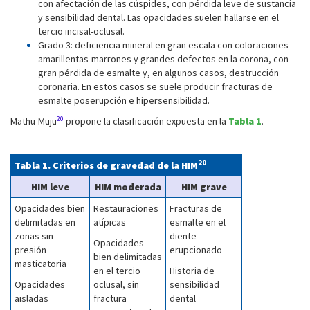
con afectación de las cúspides, con pérdida leve de sustancia
y sensibilidad dental. Las opacidades suelen hallarse en el
tercio incisal-oclusal.
Grado 3: deficiencia mineral en gran escala con coloraciones
amarillentas-marrones y grandes defectos en la corona, con
gran pérdida de esmalte y, en algunos casos, destrucción
coronaria. En estos casos se suele producir fracturas de
esmalte poserupción e hipersensibilidad.
20
Mathu-Muju
propone la clasificación expuesta en la
Tabla 1
.
20
Tabla 1. Criterios de gravedad de la HIM
HIM leve
HIM moderada
HIM grave
Opacidades bien
Restauraciones
Fracturas de
delimitadas en
atípicas
esmalte en el
zonas sin
diente
Opacidades
presión
erupcionado
bien delimitadas
masticatoria
en el tercio
Historia de
Opacidades
oclusal, sin
sensibilidad
aisladas
fractura
dental