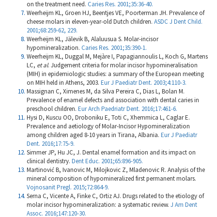
on the treatment need.
Caries Res. 2001;35:36-40.
Weerheijm KL, Groen HJ, Beentjes VE, Poorterman JH. Prevalence of
cheese molars in eleven-year-old Dutch children.
ASDC J Dent Child.
2001;68:259-62, 229.
Weerheijm KL, Jälevik B, Alaluusua S. Molar-incisor
hypomineralization.
Caries Res. 2001;35:390-1.
Weerheijm KL, Duggal M, Mejàre I, Papagiannoulis L, Koch G, Martens
LC,
et al
. Judgement criteria for molar incisor hypomineralisation
(MIH) in epidemiologic studies: a summary of the European meeting
on MIH held in Athens, 2003.
Eur J Paediatr Dent. 2003;4:110-3.
Massignan C, Ximenes M, da Silva Pereira C, Dias L, Bolan M.
Prevalence of enamel defects and association with dental caries in
preschool children.
Eur Arch Paedriatr Dent. 2016;17:461-6.
Hysi D, Kuscu OO, Droboniku E, Toti C, Xhemmica L, Caglar E.
Prevalence and aetiology of Molar-Incisor Hypomineralization
among children aged 8-10 years in Tirana, Albania.
Eur J Paediatr
Dent. 2016;17:75-9.
Simmer JP, Hu JC, J. Dental enamel formation and its impact on
clinical dentistry.
Dent Educ. 2001;65:896-905.
Martinović B, Ivanovic M, Milojkovic Z, Mladenovic R. Analysis of the
mineral composition of hypomineralized first permanent molars.
Vojnosanit Pregl. 2015;72:864-9.
Serna C, Vicente A, Finke C, Ortiz AJ. Drugs related to the etiology of
molar incisor hypomineralization: a systematic review.
J Am Dent
Assoc. 2016;147:120-30.