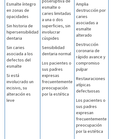
poseruptiva de
Esmalte íntegro
Amplia
esmalte o
en zonas de
destrucción por
caries limitadas
opacidades
caries
a una o dos
asociadas a
Sin historia de
superficies, sin
esmalte
hipersensibilidad
involucrar
alterado
dentaria
cúspides
Destrucción
Sin caries
Sensibilidad
coronaria de
asociada a los
dentaria normal
rápido avance y
defectos del
Los pacientes o
compromiso
esmalte
sus padres
pulpar
Si está
expresas
Restauraciones
involucrado un
frecuentemente
atípicas
incisivo, su
preocupación
defectuosas
alteración es
por la estética
leve
Los pacientes o
sus padres
expresan
frecuentemente
preocupación
por la estética