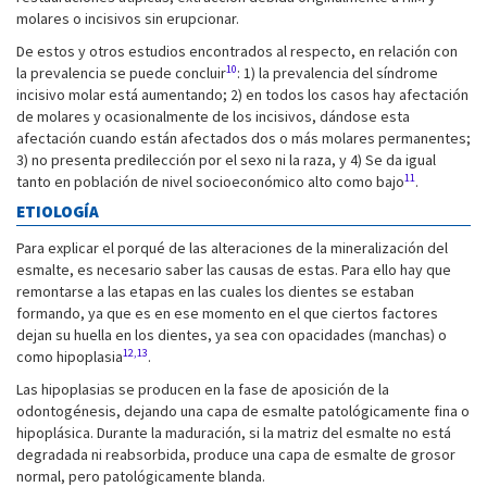
molares o incisivos sin erupcionar.
De estos y otros estudios encontrados al respecto, en relación con
10
la prevalencia se puede concluir
: 1) la prevalencia del síndrome
incisivo molar está aumentando; 2) en todos los casos hay afectación
de molares y ocasionalmente de los incisivos, dándose esta
afectación cuando están afectados dos o más molares permanentes;
3) no presenta predilección por el sexo ni la raza, y 4) Se da igual
11
tanto en población de nivel socioeconómico alto como bajo
.
ETIOLOGÍA
Para explicar el porqué de las alteraciones de la mineralización del
esmalte, es necesario saber las causas de estas. Para ello hay que
remontarse a las etapas en las cuales los dientes se estaban
formando, ya que es en ese momento en el que ciertos factores
dejan su huella en los dientes, ya sea con opacidades (manchas) o
12,13
como hipoplasia
.
Las hipoplasias se producen en la fase de aposición de la
odontogénesis, dejando una capa de esmalte patológicamente fina o
hipoplásica. Durante la maduración, si la matriz del esmalte no está
degradada ni reabsorbida, produce una capa de esmalte de grosor
normal, pero patológicamente blanda.