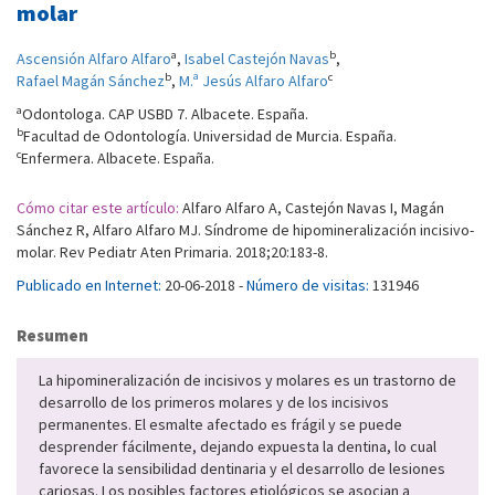
molar
a
b
Ascensión Alfaro Alfaro
,
Isabel Castejón Navas
,
b
c
Rafael Magán Sánchez
,
M.ª Jesús Alfaro Alfaro
a
Odontologa. CAP USBD 7. Albacete. España.
b
Facultad de Odontología. Universidad de Murcia. España.
c
Enfermera. Albacete. España.
Cómo citar este artículo:
Alfaro Alfaro A, Castejón Navas I, Magán
Sánchez R, Alfaro Alfaro MJ. Síndrome de hipomineralización incisivo-
molar. Rev Pediatr Aten Primaria. 2018;20:183-8.
Publicado en Internet:
20-06-2018 -
Número de visitas:
131946
Resumen
La hipomineralización de incisivos y molares es un trastorno de
desarrollo de los primeros molares y de los incisivos
permanentes. El esmalte afectado es frágil y se puede
desprender fácilmente, dejando expuesta la dentina, lo cual
favorece la sensibilidad dentinaria y el desarrollo de lesiones
cariosas. Los posibles factores etiológicos se asocian a