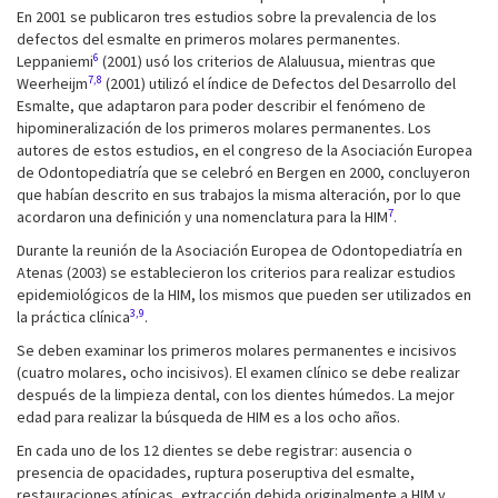
En 2001 se publicaron tres estudios sobre la prevalencia de los
defectos del esmalte en primeros molares permanentes.
6
Leppaniemi
(2001) usó los criterios de Alaluusua, mientras que
7,8
Weerheijm
(2001) utilizó el índice de Defectos del Desarrollo del
Esmalte, que adaptaron para poder describir el fenómeno de
hipomineralización de los primeros molares permanentes. Los
autores de estos estudios, en el congreso de la Asociación Europea
de Odontopediatría que se celebró en Bergen en 2000, concluyeron
que habían descrito en sus trabajos la misma alteración, por lo que
7
acordaron una definición y una nomenclatura para la HIM
.
Durante la reunión de la Asociación Europea de Odontopediatría en
Atenas (2003) se establecieron los criterios para realizar estudios
epidemiológicos de la HIM, los mismos que pueden ser utilizados en
3,9
la práctica clínica
.
Se deben examinar los primeros molares permanentes e incisivos
(cuatro molares, ocho incisivos). El examen clínico se debe realizar
después de la limpieza dental, con los dientes húmedos. La mejor
edad para realizar la búsqueda de HIM es a los ocho años.
En cada uno de los 12 dientes se debe registrar: ausencia o
presencia de opacidades, ruptura poseruptiva del esmalte,
restauraciones atípicas, extracción debida originalmente a HIM y