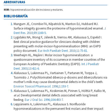
ABREVIATURAS
HIM:
hipomineralización de incisivos y molares.
BIBLIOGRAFÍA
Mangum JE, Crombie FA, Kilpatrick N, Manton DJ, Hubbard MJ.
Surface integrity governs the proteome of hypomineralized enamel.
J
Dent Res. 2010;89:1160-5.
Lygidakis NA, Wong F, Jälevik B, Vierrou AM, Alaluusua S, Espelid I.
Best clinical practice guidance for clinicians dealing with children
presenting with molar-incisor-hypomineralisation (MIH): an EAPD
policy document.
Eur Arch Paediatr Dent. 2010;11:75-81.
Weerheijm KL, Mejáre I. Molar incisor hypomineralization: a
questionnaire inventory of its occurrence in member countries of the
European Academy of Paediatric Dentistry (EAPD).
Int J Paediatr
Dent. 2003;13:411-6.
Alaluusua S, Lukinmaa PL, Vartiainen T, Partanen M, Torppa J,
Tuomisto J. Polychlorinated dibenzo-p-dioxins and dibenzofurans via
mother’s milk may cause developmental defects in the child’s teeth.
Environ Toxicol Pharmacol. 1996;1:193-7.
Alaluusua S, Lukinmaa PL, Koskimies M, Pirinen S, Hölttä P, Kallio M,
et al
. Developmental dental defects associated with long breast
feeding.
Eur J Oral Sci. 1996;104:493-7.
Leppäniemi A, Lukinmaa PL, Alaluusua S. Nonfluoride
hypomineralizations in the permanent first molars and their impact