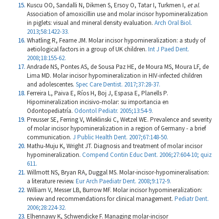
Kuscu OO, Sandalli N, Dikmen S, Ersoy O, Tatar I, Turkmen I,
et al
.
Association of amoxicillin use and molar incisor hypomineralization
in piglets: visual and mineral density evaluation.
Arch Oral Biol.
2013;58:1422-33.
Whatling R, Fearne JM. Molar incisor hypomineralization: a study of
aetiological factors in a group of UK children.
Int J Paed Dent.
2008;18:155-62.
Andrade NS, Pontes AS, de Sousa Paz HE, de Moura MS, Moura LF, de
Lima MD. Molar incisor hypomineralization in HIV-infected children
and adolescentes.
Spec Care Dentist. 2017;37:28-37.
Ferreira L, Paiva E, Ríos H, Boj J, Espasa E, Planells P.
Hipomineralization incisivo-molar: su importancia en
Odontopediatría.
Odontol Pediatr. 2005;13:54-9.
Preusser SE, Ferring V, Wleklinski C, Wetzel WE. Prevalence and severity
of molar incisor hypomineralization in a region of Germany - a brief
communication.
J Public Health Dent. 2007;67:148-50.
Mathu-Muju K, Wright JT. Diagnosis and treatment of molar incisor
hypomineralization.
Compend Contin Educ Dent. 2006;27:604-10; quiz
611.
Willmott NS, Bryan RA, Duggal MS. Molar-incisor-hypomineralisation:
a literature review.
Eur Arch Paediatr Dent. 2008;9:172-9.
William V, Messer LB, Burrow MF. Molar incisor hypomineralization:
review and recommendations for clinical management.
Pediatr Dent.
2006;28:224-32.
Elhennawy K, Schwendicke F. Managing molar-incisor