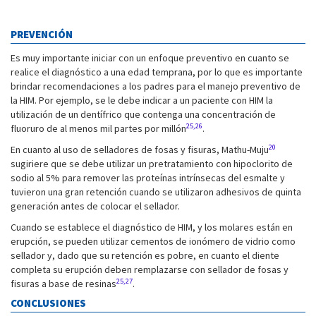
PREVENCIÓN
Es muy importante iniciar con un enfoque preventivo en cuanto se
realice el diagnóstico a una edad temprana, por lo que es importante
brindar recomendaciones a los padres para el manejo preventivo de
la HIM. Por ejemplo, se le debe indicar a un paciente con HIM la
utilización de un dentífrico que contenga una concentración de
25,26
fluoruro de al menos mil partes por millón
.
20
En cuanto al uso de selladores de fosas y fisuras, Mathu-Muju
sugiriere que se debe utilizar un pretratamiento con hipoclorito de
sodio al 5% para remover las proteínas intrínsecas del esmalte y
tuvieron una gran retención cuando se utilizaron adhesivos de quinta
generación antes de colocar el sellador.
Cuando se establece el diagnóstico de HIM, y los molares están en
erupción, se pueden utilizar cementos de ionómero de vidrio como
sellador y, dado que su retención es pobre, en cuanto el diente
completa su erupción deben remplazarse con sellador de fosas y
25,27
fisuras a base de resinas
.
CONCLUSIONES