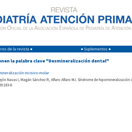
os de la revista ●
● Suplementos ●
enen la palabra clave "Desmineralización dental"
ineralización incisivo-molar
tejón Navas I, Magán Sánchez R, Alfaro Alfaro MJ. Síndrome de hipomineralización i
20:183-8.