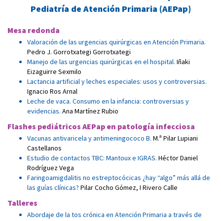
Pediatría de Atención Primaria (AEPap)
Mesa redonda
Valoración de las urgencias quirúrgicas en Atención Primaria
.
Pedro J. Gorrotxategi Gorrotxategi
Manejo de las urgencias quirúrgicas en el hospital
.
Iñaki
Eizaguirre Sexmilo
Lactancia artificial y leches especiales: usos y controversias
.
Ignacio Ros Arnal
Leche de vaca. Consumo en la infancia: controversias y
evidencias
.
Ana Martínez Rubio
Flashes pediátricos AEPap en patología infecciosa
Vacunas antivaricela y antimeningococo B
.
M.ª Pilar Lupiani
Castellanos
Estudio de contactos TBC: Mantoux e IGRAS
.
Héctor Daniel
Rodríguez Vega
Faringoamigdalitis no estreptocócicas ¿hay “algo” más allá de
las guías clínicas?
Pilar Cocho Gómez
,
I Rivero Calle
Talleres
Abordaje de la tos crónica en Atención Primaria a través de