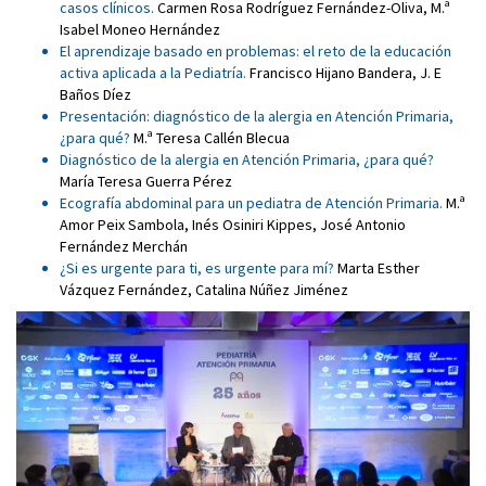
casos clínicos
.
Carmen Rosa Rodríguez Fernández-Oliva
,
M.ª
Isabel Moneo Hernández
El aprendizaje basado en problemas: el reto de la educación
activa aplicada a la Pediatría
.
Francisco Hijano Bandera
,
J. E
Baños Díez
Presentación: diagnóstico de la alergia en Atención Primaria,
¿para qué?
M.ª Teresa Callén Blecua
Diagnóstico de la alergia en Atención Primaria, ¿para qué?
María Teresa Guerra Pérez
Ecografía abdominal para un pediatra de Atención Primaria
.
M.ª
Amor Peix Sambola
,
Inés Osiniri Kippes
,
José Antonio
Fernández Merchán
¿Si es urgente para ti, es urgente para mí?
Marta Esther
Vázquez Fernández
,
Catalina Núñez Jiménez