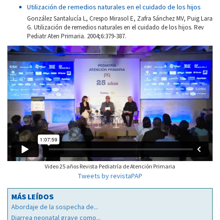
Utilización de remedios naturales en el cuidado de los hijos
González Santalucía L, Crespo Mirasol E, Zafra Sánchez MV, Puig Lara
G. Utilización de remedios naturales en el cuidado de los hijos. Rev
Pediatr Aten Primaria. 2004;6:379-387.
Video 25 años Revista Pediatría de Atención Primaria
Tweets by revistaPAP
MÁS LEÍDOS
Abordaje de la sospecha de...
Diarrea neonatal grave como...