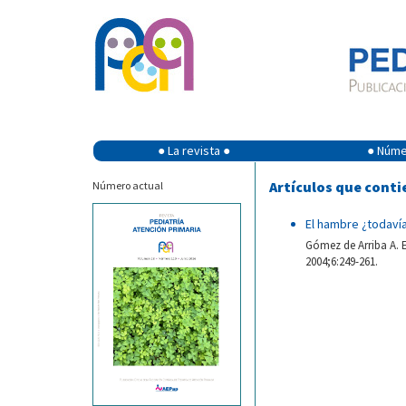
● La revista ●
● Númer
Artículos que conti
Número actual
El hambre ¿todavía
Gómez de Arriba A. E
2004;6:249-261.