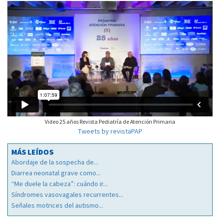
Video 25 años Revista Pediatría de Atención Primaria
Tweets by revistaPAP
MÁS LEÍDOS
Abordaje de la sospecha de...
Diarrea neonatal grave como...
“Me duele la cabeza”: cuándo ir...
Síndromes vasovagales recurrentes...
Señales motrices del autismo...