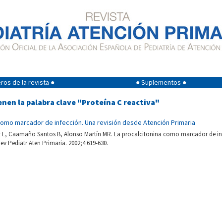
os de la revista ●
● Suplementos ●
enen la palabra clave "Proteína C reactiva"
como marcador de infección. Una revisión desde Atención Primaria
, Caamaño Santos B, Alonso Martín MR. La procalcitonina como marcador de inf
ev Pediatr Aten Primaria. 2002;4:619-630.