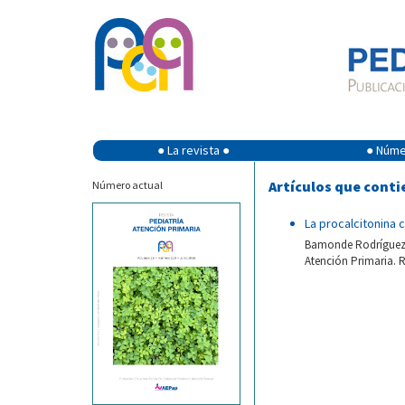
● La revista ●
● Númer
Artículos que conti
Número actual
La procalcitonina 
Bamonde Rodríguez L
Atención Primaria. R