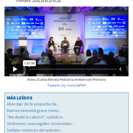
Primaria. 2016;18:e125-e128.
Video 25 años Revista Pediatría de Atención Primaria
Tweets by revistaPAP
MÁS LEÍDOS
Abordaje de la sospecha de...
Diarrea neonatal grave como...
“Me duele la cabeza”: cuándo ir...
Síndromes vasovagales recurrentes...
Señales motrices del autismo...