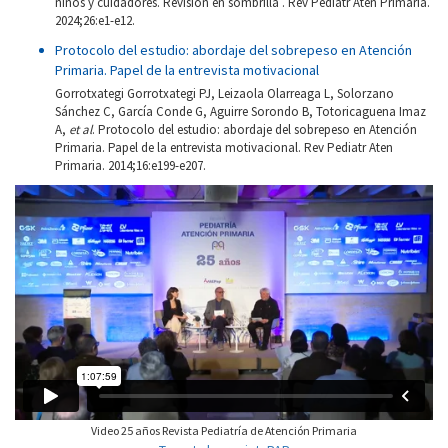
niños y cuidadores. Revisión en sombrilla . Rev Pediatr Aten Primaria.
2024;26:e1-e12.
Protocolo del estudio: abordaje del sobrepeso en Atención
Primaria. Papel de la entrevista motivacional
Gorrotxategi Gorrotxategi PJ, Leizaola Olarreaga L, Solorzano
Sánchez C, García Conde G, Aguirre Sorondo B, Totoricaguena Imaz
A,
et al
. Protocolo del estudio: abordaje del sobrepeso en Atención
Primaria. Papel de la entrevista motivacional. Rev Pediatr Aten
Primaria. 2014;16:e199-e207.
Video 25 años Revista Pediatría de Atención Primaria