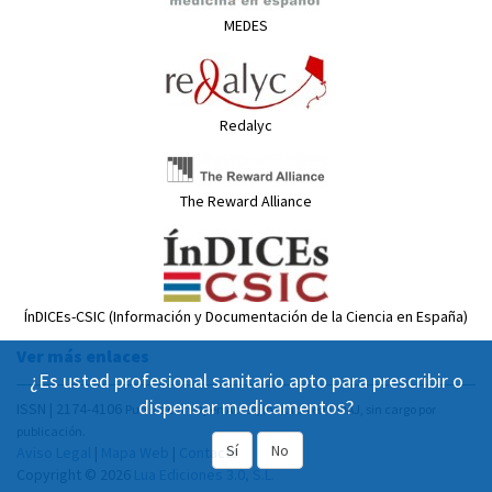
MEDES
Redalyc
The Reward Alliance
ÍnDICEs-CSIC (Información y Documentación de la Ciencia en España)
Ver más enlaces
¿Es usted profesional sanitario apto para prescribir o
dispensar medicamentos?
ISSN | 2174-4106
Publicación Open Acess, incluida en DOAJ, sin cargo por
publicación.
Sí
No
Aviso Legal
|
Mapa Web
|
Contacto
Copyright © 2026
Lua Ediciones 3.0, S.L.