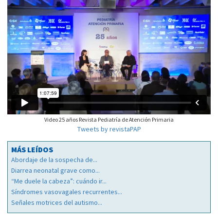
Video 25 años Revista Pediatría de Atención Primaria
Tweets by revistaPAP
MÁS LEÍDOS
Abordaje de la sospecha de...
Diarrea neonatal grave como...
“Me duele la cabeza”: cuándo ir...
Síndromes vasovagales recurrentes...
Señales motrices del autismo...