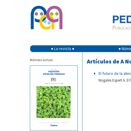
● La revista ●
● Númer
Número actual
Artículos de A N
El futuro de la alim
Nogales Espert A. El 