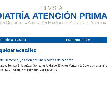
os de la revista ●
● Suplementos ●
lquézar González
 de 20 meses, ¿es siempre una sinovitis de cadera?
ralbés Terraza S, Alquézar González A, Galbe Sánchez-Ventura J. Cojera en una niña
era? Rev Pediatr Aten Primaria. 2014;16:337-9.