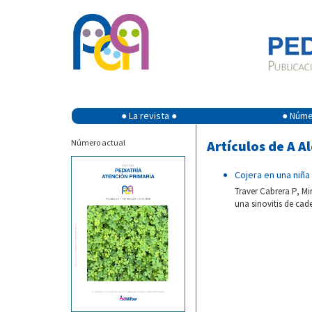
● La revista ●
● Númer
Número actual
Artículos de A A
Cojera en una niña
Traver Cabrera P, Mi
una sinovitis de cad