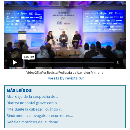
Video 25 años Revista Pediatría de Atención Primaria
Tweets by revistaPAP
MÁS LEÍDOS
Abordaje de la sospecha de...
Diarrea neonatal grave como...
“Me duele la cabeza”: cuándo ir...
Síndromes vasovagales recurrentes...
Señales motrices del autismo...