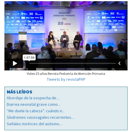
Video 25 años Revista Pediatría de Atención Primaria
Tweets by revistaPAP
MÁS LEÍDOS
Abordaje de la sospecha de...
Diarrea neonatal grave como...
“Me duele la cabeza”: cuándo ir...
Síndromes vasovagales recurrentes...
Señales motrices del autismo...