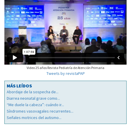
Video 25 años Revista Pediatría de Atención Primaria
Tweets by revistaPAP
MÁS LEÍDOS
Abordaje de la sospecha de...
Diarrea neonatal grave como...
“Me duele la cabeza”: cuándo ir...
Síndromes vasovagales recurrentes...
Señales motrices del autismo...