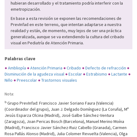
hubieran desarrollado y el tratamiento podría interferir con la
emetropización.
En base a esta revisión se exponen las recomendaciones de
PrevInfad en este terreno, que intentan adaptarse a nuestra
realidad y están, de momento, muy lejos de ser una práctica
generalizada, aunque se va extendiendo la cultura del cribado
visual en Pediatría de Atención Primaria.
Palabras clave
●
Ambliopía
●
Atención Primaria
●
Cribado
●
Defecto de refracción
●
Disminución de la agudeza visual
●
Escolar
●
Estrabismo
●
Lactante
●
Niño
●
Preescolar
●
Trastornos visuales
Nota:
b
Grupo PrevInfad: Francisco Javier Soriano Faura (Valencia)
(Coordinador del grupo), Juan J. Delgado Domínguez (La Coruña), Mª
Jesús Esparza Olcina (Madrid), José Galbe Sánchez-Ventura
(Zaragoza), Joan Pericas Bosch (Barcelona), Manuel Merino Moína
(Madrid), Francisco Javier Sánchez-Ruiz Cabello (Granada), Carmen
Rosa Pallás Alonso (Madrid), Julia Colomer Revuelta (Valencia), Olga