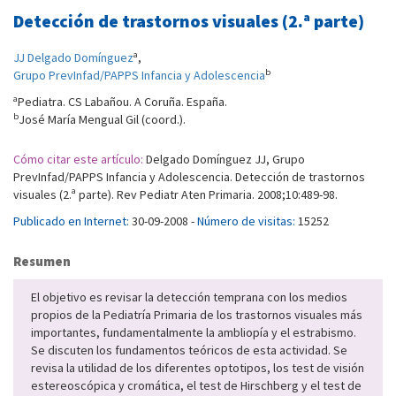
Detección de trastornos visuales (2.ª parte)
a
JJ Delgado Domínguez
,
b
Grupo PrevInfad/PAPPS Infancia y Adolescencia
a
Pediatra. CS Labañou. A Coruña. España.
b
José María Mengual Gil (coord.).
Cómo citar este artículo:
Delgado Domínguez JJ, Grupo
PrevInfad/PAPPS Infancia y Adolescencia. Detección de trastornos
visuales (2.ª parte). Rev Pediatr Aten Primaria. 2008;10:489-98.
Publicado en Internet:
30-09-2008 -
Número de visitas:
15252
Resumen
El objetivo es revisar la detección temprana con los medios
propios de la Pediatría Primaria de los trastornos visuales más
importantes, fundamentalmente la ambliopía y el estrabismo.
Se discuten los fundamentos teóricos de esta actividad. Se
revisa la utilidad de los diferentes optotipos, los test de visión
estereoscópica y cromática, el test de Hirschberg y el test de