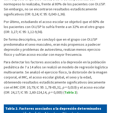
normopeso lo realizaba, frente al 80% de los pacientes con OIJ/SP.
Sin embargo, no se encontraron resultados estadísticamente
significativos (OR: 0,24; IC 95: 0,043-1,36).
Por último, estudiando el acoso escolar se objetivó que el 60% de
los pacientes con OIJ/SP lo sufría frente a un 32% en el otro grupo
(OR: 3,27; IC 95: 1,12-9,56).
De forma descriptiva, se concluyó que en el grupo con OIJ/SP
predominaba el sexo masculino, eran más propensos a padecer
depresión y problemas de autoestima, realizan menos ejercicio
físico y sufrían acoso escolar con mayor frecuencia.
Para detectar los factores asociados a la depresión en la población
pediátrica de 7 a 14 años se realizó un modelo de regresión logística
multivariante. Se analizó el ejercicio físico, la distorsión de la imagen
corporal, el IMC, el acoso escolar global, el sexo y la edad,
obteniendo resultados estadísticamente significativos únicamente
con el IMC (OR: 10,79; IC 95: 1,78-65,32,
p
= 0,010) y el acoso escolar
(OR: 24,17; IC 95: 2,60-224,14,
p
= 0,005) (
Tabla 2
).
Tabla 2. Factores asociados a la depresión determinados