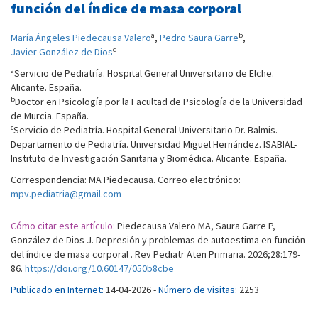
función del índice de masa corporal
a
b
María Ángeles Piedecausa Valero
,
Pedro Saura Garre
,
c
Javier González de Dios
a
Servicio de Pediatría. Hospital General Universitario de Elche.
Alicante. España.
b
Doctor en Psicología por la Facultad de Psicología de la Universidad
de Murcia. España.
c
Servicio de Pediatría. Hospital General Universitario Dr. Balmis.
Departamento de Pediatría. Universidad Miguel Hernández. ISABIAL-
Instituto de Investigación Sanitaria y Biomédica. Alicante. España.
Correspondencia: MA Piedecausa. Correo electrónico:
mpv.pediatria@gmail.com
Cómo citar este artículo:
Piedecausa Valero MA, Saura Garre P,
González de Dios J. Depresión y problemas de autoestima en función
del índice de masa corporal . Rev Pediatr Aten Primaria. 2026;28:179-
86.
https://doi.org/10.60147/050b8cbe
Publicado en Internet:
14-04-2026 -
Número de visitas:
2253