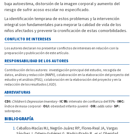
baja autoestima, distorsión de la imagen corporal y aumento del
riesgo de sufrir acoso escolar no especificado.
La identificación temprana de estos problemas y la intervención
integral son fundamentales para mejorar la calidad de vida de los
niños afectados y prevenir la cronificación de estas comorbilidades.
CONFLICTO DE INTERESES
Los autores declaran no presentar conflictos de intereses en relación con la
preparación y publicación de este artículo.
RESPONSABILIDAD DE LOS AUTORES
Contribución de los autores: investigación principal del estudio, recogida de
datos, análisis y redacción (MAPV), colaboración en la elaboración del proyecto del
estudio y el análisis (PSG), colaboración en la elaboración del proyecto y en la
redacción de los resultados (JGD).
ABREVIATURAS
CDI:
Children’s Depression Inventory
·
IC 95:
intervalo de confianza del 95%
·
IMC:
índice de masa corporal
·
OIJ:
obesidad infanto-juvenil
·
OR:
odds ratio
·
SP:
sobrepeso.
BIBLIOGRAFÍA
Ceballos-Macías MJ, Negrón-Juárez RP, Flores-Real JA, Vargas
Sánchez J, Ortega-Gutiérrez G, Madriz-Prado R,
et al
. Obesidad.