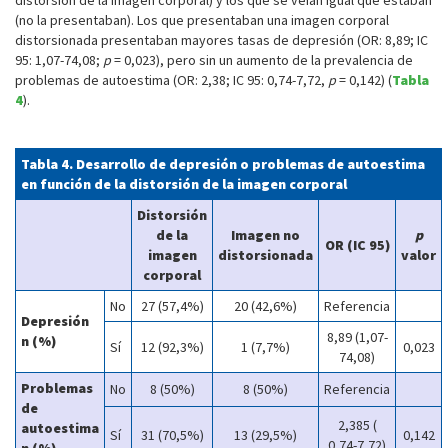
distorsión de la imagen corporal) y los que se veían igual que estaban
(no la presentaban). Los que presentaban una imagen corporal
distorsionada presentaban mayores tasas de depresión (OR: 8,89; IC
95: 1,07-74,08;
p
= 0,023), pero sin un aumento de la prevalencia de
problemas de autoestima (OR: 2,38; IC 95: 0,74-7,72,
p
= 0,142) (
Tabla
4
).
Tabla 4. Desarrollo de depresión o problemas de autoestima
en función de la distorsión de la imagen corporal
Distorsión
de la
Imagen no
p
OR (IC 95)
imagen
distorsionada
valor
corporal
No
27 (57,4%)
20 (42,6%)
Referencia
Depresión
8,89 (1,07-
n (%)
Sí
12 (92,3%)
1 (7,7%)
0,023
74,08)
Problemas
No
8 (50%)
8 (50%)
Referencia
de
2,385 (
autoestima
Sí
31 (70,5%)
13 (29,5%)
0,142
0,74-7,72)