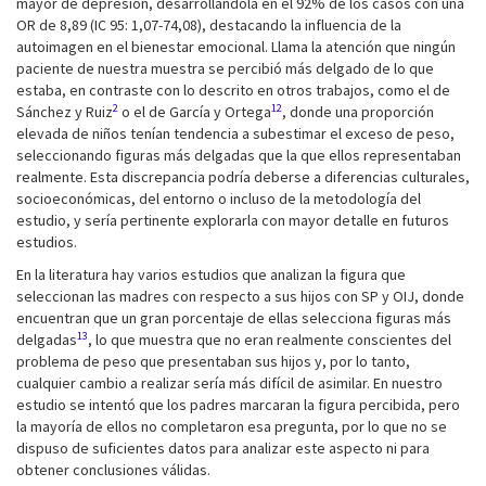
mayor de depresión, desarrollándola en el 92% de los casos con una
OR de 8,89 (IC 95: 1,07-74,08), destacando la influencia de la
autoimagen en el bienestar emocional. Llama la atención que ningún
paciente de nuestra muestra se percibió más delgado de lo que
estaba, en contraste con lo descrito en otros trabajos, como el de
2
12
Sánchez y Ruiz
o el de García y Ortega
, donde una proporción
elevada de niños tenían tendencia a subestimar el exceso de peso,
seleccionando figuras más delgadas que la que ellos representaban
realmente. Esta discrepancia podría deberse a diferencias culturales,
socioeconómicas, del entorno o incluso de la metodología del
estudio, y sería pertinente explorarla con mayor detalle en futuros
estudios.
En la literatura hay varios estudios que analizan la figura que
seleccionan las madres con respecto a sus hijos con SP y OIJ, donde
encuentran que un gran porcentaje de ellas selecciona figuras más
13
delgadas
, lo que muestra que no eran realmente conscientes del
problema de peso que presentaban sus hijos y, por lo tanto,
cualquier cambio a realizar sería más difícil de asimilar. En nuestro
estudio se intentó que los padres marcaran la figura percibida, pero
la mayoría de ellos no completaron esa pregunta, por lo que no se
dispuso de suficientes datos para analizar este aspecto ni para
obtener conclusiones válidas.