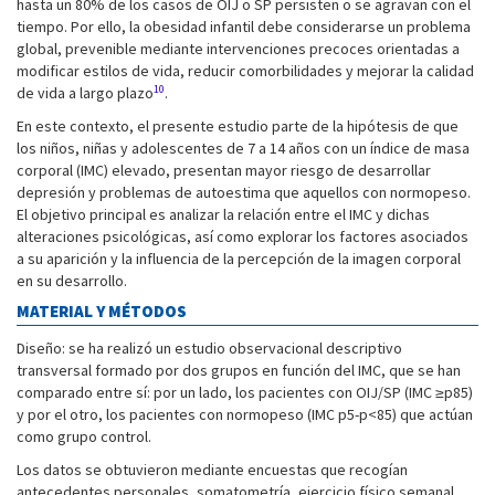
hasta un 80% de los casos de OIJ o SP persisten o se agravan con el
tiempo. Por ello, la obesidad infantil debe considerarse un problema
global, prevenible mediante intervenciones precoces orientadas a
modificar estilos de vida, reducir comorbilidades y mejorar la calidad
10
de vida a largo plazo
.
En este contexto, el presente estudio parte de la hipótesis de que
los niños, niñas y adolescentes de 7 a 14 años con un índice de masa
corporal (IMC) elevado, presentan mayor riesgo de desarrollar
depresión y problemas de autoestima que aquellos con normopeso.
El objetivo principal es analizar la relación entre el IMC y dichas
alteraciones psicológicas, así como explorar los factores asociados
a su aparición y la influencia de la percepción de la imagen corporal
en su desarrollo.
MATERIAL Y MÉTODOS
Diseño: se ha realizó un estudio observacional descriptivo
transversal formado por dos grupos en función del IMC, que se han
comparado entre sí: por un lado, los pacientes con OIJ/SP (IMC ≥p85)
y por el otro, los pacientes con normopeso (IMC p5-p<85) que actúan
como grupo control.
Los datos se obtuvieron mediante encuestas que recogían
antecedentes personales, somatometría, ejercicio físico semanal,