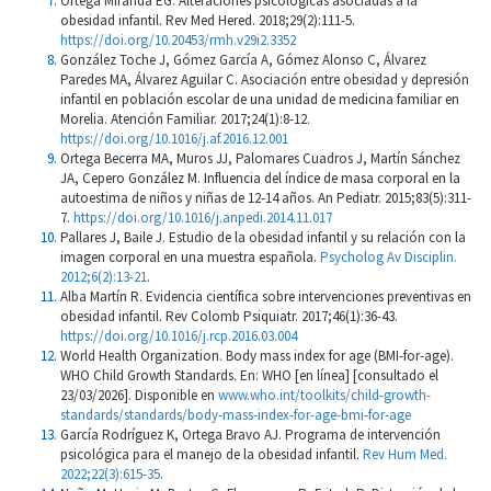
Ortega Miranda EG. Alteraciones psicológicas asociadas a la
obesidad infantil. Rev Med Hered. 2018;29(2):111-5.
https://doi.org/10.20453/rmh.v29i2.3352
González Toche J, Gómez García A, Gómez Alonso C, Álvarez
Paredes MA, Álvarez Aguilar C. Asociación entre obesidad y depresión
infantil en población escolar de una unidad de medicina familiar en
Morelia. Atención Familiar. 2017;24(1):8-12.
https://doi.org/10.1016/j.af.2016.12.001
Ortega Becerra MA, Muros JJ, Palomares Cuadros J, Martín Sánchez
JA, Cepero González M. Influencia del índice de masa corporal en la
autoestima de niños y niñas de 12-14 años. An Pediatr. 2015;83(5):311-
7.
https://doi.org/10.1016/j.anpedi.2014.11.017
Pallares J, Baile J. Estudio de la obesidad infantil y su relación con la
imagen corporal en una muestra española.
Psycholog Av Disciplin.
2012;6(2):13-21
.
Alba Martín R. Evidencia científica sobre intervenciones preventivas en
obesidad infantil. Rev Colomb Psiquiatr. 2017;46(1):36-43.
https://doi.org/10.1016/j.rcp.2016.03.004
World Health Organization. Body mass index for age (BMI-for-age).
WHO Child Growth Standards. En: WHO [en línea] [consultado el
23/03/2026]. Disponible en
www.who.int/toolkits/child-growth-
standards/standards/body-mass-index-for-age-bmi-for-age
García Rodríguez K, Ortega Bravo AJ. Programa de intervención
psicológica para el manejo de la obesidad infantil.
Rev Hum Med.
2022;22(3):615-35
.