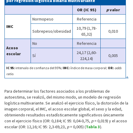
por regresión logística binaria multivariante
OR (IC 95)
p
valor
Normopeso
Referencia
IMC
10,79 (1,78-
Sobrepeso/obesidad
0,010
65,32)
No
Referencia
Acoso
24,17 (2,60-
escolar
Sí
0,005
224,14)
IC 95:
intervalo de confianza del 95%;
IMC:
índice de masa corporal;
OR:
odds
ratio
.
Para determinar los factores asociados a los problemas de
autoestima, se realizó, del mismo modo, un modelo de regresión
logística multivariante. Se analizó el ejercicio físico, la distorsión de la
imagen corporal, el IMC, el acoso escolar global, el sexo y la edad,
obteniendo resultados estadísticamente significativos únicamente
con el ejercicio físico (OR: 0,184; IC 95: 0,04-0,75,
p
= 0,019) y el acoso
escolar (OR: 12,16; IC 95: 2,3-69,23,
p
= 0,005) (
Tabla 3
).