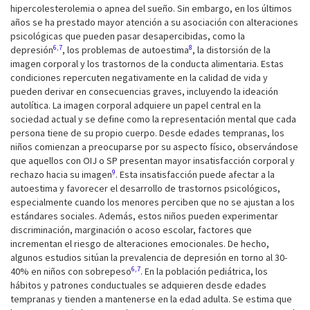
hipercolesterolemia o apnea del sueño. Sin embargo, en los últimos
años se ha prestado mayor atención a su asociación con alteraciones
psicológicas que pueden pasar desapercibidas, como la
6,7
8
depresión
, los problemas de autoestima
, la distorsión de la
imagen corporal y los trastornos de la conducta alimentaria. Estas
condiciones repercuten negativamente en la calidad de vida y
pueden derivar en consecuencias graves, incluyendo la ideación
autolítica. La imagen corporal adquiere un papel central en la
sociedad actual y se define como la representación mental que cada
persona tiene de su propio cuerpo. Desde edades tempranas, los
niños comienzan a preocuparse por su aspecto físico, observándose
que aquellos con OIJ o SP presentan mayor insatisfacción corporal y
9
rechazo hacia su imagen
. Esta insatisfacción puede afectar a la
autoestima y favorecer el desarrollo de trastornos psicológicos,
especialmente cuando los menores perciben que no se ajustan a los
estándares sociales. Además, estos niños pueden experimentar
discriminación, marginación o acoso escolar, factores que
incrementan el riesgo de alteraciones emocionales. De hecho,
algunos estudios sitúan la prevalencia de depresión en torno al 30-
6,7
40% en niños con sobrepeso
. En la población pediátrica, los
hábitos y patrones conductuales se adquieren desde edades
tempranas y tienden a mantenerse en la edad adulta. Se estima que