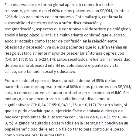
El acoso escolar de forma global apareció como otro factor
relevante, presente en el 60% de los pacientes con SP/OIJ, frente al
32% de los pacientes con normopeso. Este hallazgo, confirma la
vulnerabilidad de estos niños a sufrir discriminación y
estigmatización, aspectos que contribuyen al deterioro psicológico y
social a largo plazo. El análisis multivariante confirmó que el acoso
escolar actuaba como factor de confusión en la relación entre
obesidad y depresión, ya que los pacientes que lo sufrían tenían un
riesgo sustancialmente mayor de presentar síntomas depresivos
(OR: 24,17; IC 95: 2,6-224,14). Estos resultados refuerzan la necesidad
de abordar la obesidad infantil no solo desde el punto de vista
clínico, sino también social y educativo.
Por otro lado, el ejercicio físico, practicado por el 95% de los
pacientes con normopeso frente al 80% de los pacientes con SP/OIJ,
surgió como un potencial factor protector en relación con el IMC. Sin
embargo, no se encontraron resultados estadísticamente
significativos: OR: 0,24 (IC 95: 0,043-1,36;
p
= 0,117). Por otro lado, sí
que se pudo concluir que el ejercicio físico disminuía el riesgo de
padecer problemas de autoestima con una OR de 0,184 (IC 95: 0,04-
12
0,75). Algunos resultados observados en la literatura
concluyen un
papel beneficioso del ejercicio físico tanto para controlar el peso
como para mejorar la autoestima.