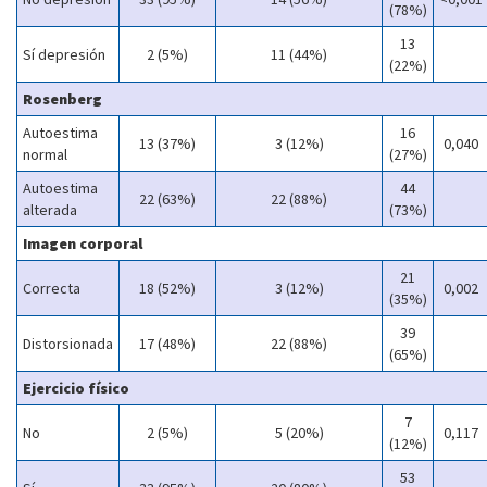
(78%)
13
Sí depresión
2 (5%)
11 (44%)
(22%)
Rosenberg
Autoestima
16
13 (37%)
3 (12%)
0,040
normal
(27%)
Autoestima
44
22 (63%)
22 (88%)
alterada
(73%)
Imagen corporal
21
Correcta
18 (52%)
3 (12%)
0,002
(35%)
39
Distorsionada
17 (48%)
22 (88%)
(65%)
Ejercicio físico
7
No
2 (5%)
5 (20%)
0,117
(12%)
53