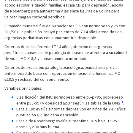
acoso escolar, situación familiar, escala CDI para depresión, escala
de Rosenberg para autoestima y las siete figuras de Collins para
valorar imagen corporal percibida.
El tamaño muestral fue de 60 pacientes (35 con normopeso y 25 con
OIJ/SP). La población incluyó pacientes de 7-14 años atendidos en
urgencias pediátricas con somatometría disponible.
Criterios de inclusión: edad 7-14 años, atención en urgencias
pediátricas, ausencia de patología de base que afectara a su calidad
de vida, IMC ≥18,5 y consentimiento informado.
Criterios de exclusión: patología psicológica/psiquiátrica previa,
enfermedad de base con repercusión emocional o funcional, IMC
≤18,5 y rechazo del consentimiento.
Variables principales:
Clasificación del IMC: normopeso entre p5-p<85, sobrepeso
11
entre p85-p97 y obesidad ≥p97 según las tablas de la OMS
.
Escala CDI: evalúa síntomas depresivos en niños de 7-17 años;
puntuación ≥19 indicaba depresión.
Escala de Rosenberg: evalúa autoestima; <15 baja, 15-25
normal y ≥30 muy buena.
Figuras de Collins: siete siluetas ordenadas por peso; el