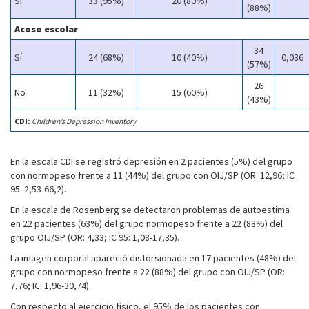
Sí
33 (95%)
20 (80%)
(88%)
Acoso escolar
34
Sí
24 (68%)
10 (40%)
0,036
(57%)
26
No
11 (32%)
15 (60%)
(43%)
CDI:
Children’s Depression Inventory
.
En la escala CDI se registró depresión en 2 pacientes (5%) del grupo
con normopeso frente a 11 (44%) del grupo con OIJ/SP (OR: 12,96; IC
95: 2,53-66,2).
En la escala de Rosenberg se detectaron problemas de autoestima
en 22 pacientes (63%) del grupo normopeso frente a 22 (88%) del
grupo OIJ/SP (OR: 4,33; IC 95: 1,08-17,35).
La imagen corporal apareció distorsionada en 17 pacientes (48%) del
grupo con normopeso frente a 22 (88%) del grupo con OIJ/SP (OR:
7,76; IC: 1,96-30,74).
Con respecto al ejercicio físico, el 95% de los pacientes con