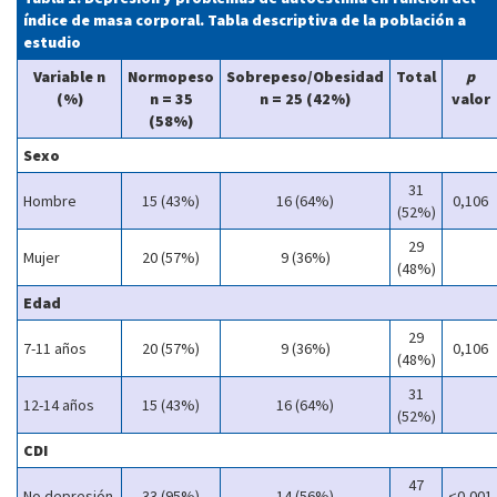
índice de masa corporal. Tabla descriptiva de la población a
estudio
Variable n
Normopeso
Sobrepeso/Obesidad
Total
p
(%)
n = 35
n = 25 (42%)
valor
(58%)
Sexo
31
Hombre
15 (43%)
16 (64%)
0,106
(52%)
29
Mujer
20 (57%)
9 (36%)
(48%)
Edad
29
7-11 años
20 (57%)
9 (36%)
0,106
(48%)
31
12-14 años
15 (43%)
16 (64%)
(52%)
CDI
47
No depresión
33 (95%)
14 (56%)
<0,001