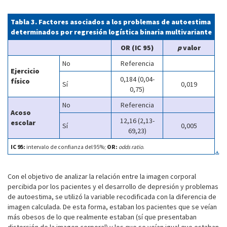
Tabla 3. Factores asociados a los problemas de autoestima
determinados por regresión logística binaria multivariante
OR (IC 95)
p
valor
No
Referencia
Ejercicio
0,184 (0,04-
físico
Sí
0,019
0,75)
No
Referencia
Acoso
12,16 (2,13-
escolar
Sí
0,005
69,23)
IC 95:
intervalo de confianza del 95%;
OR:
odds ratio
.
Con el objetivo de analizar la relación entre la imagen corporal
percibida por los pacientes y el desarrollo de depresión y problemas
de autoestima, se utilizó la variable recodificada con la diferencia de
imagen calculada. De esta forma, estaban los pacientes que se veían
más obesos de lo que realmente estaban (sí que presentaban