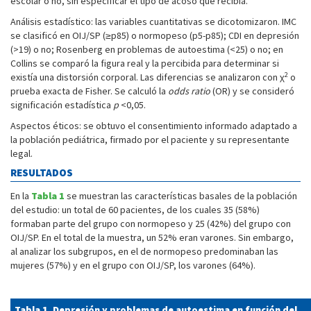
escolar o no, sin especificar el tipo de acoso que recibía.
Análisis estadístico: las variables cuantitativas se dicotomizaron. IMC
se clasificó en OIJ/SP (≥p85) o normopeso (p5-p85); CDI en depresión
(>19) o no; Rosenberg en problemas de autoestima (<25) o no; en
Collins se comparó la figura real y la percibida para determinar si
2
existía una distorsión corporal. Las diferencias se analizaron con χ
o
prueba exacta de Fisher. Se calculó la
odds ratio
(OR) y se consideró
significación estadística
p
<0,05.
Aspectos éticos: se obtuvo el consentimiento informado adaptado a
la población pediátrica, firmado por el paciente y su representante
legal.
RESULTADOS
En la
Tabla 1
se muestran las características basales de la población
del estudio: un total de 60 pacientes, de los cuales 35 (58%)
formaban parte del grupo con normopeso y 25 (42%) del grupo con
OIJ/SP. En el total de la muestra, un 52% eran varones. Sin embargo,
al analizar los subgrupos, en el de normopeso predominaban las
mujeres (57%) y en el grupo con OIJ/SP, los varones (64%).
Tabla 1. Depresión y problemas de autoestima en función del