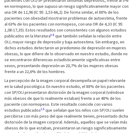
pacientes con OIJ/SP presentaron síntomas depresivos, frente al 5%
en normopeso, lo que supuso un riesgo significativamente mayor con
una OR de 12,96 (IC 95: 2,53-66,2). De forma similar, el 88% de los
pacientes con obesidad mostraron problemas de autoestima, frente
al 63% de los pacientes con normopeso, con una OR de 4,33 (IC 95:
1,08-17,35). Estos resultados son consistentes con algunos estudios
6-8
publicados en la literatura
que también señalan la relación entre
OIJ, mayor riesgo de depresión y baja autoestima. Sin embargo, en
dichos estudios detectaron un predominio de depresión en mujeres
obesas, lo que difiere de lo observado en nuestro estudio, donde no
se encontraron diferencias estadísticamente significativas entre
sexos, presentando depresión un 20,7% de las mujeres obesas
frente a un 22,6% de los hombres.
La percepción de la imagen corporal desempeña un papel relevante
en la salud psicológica. En nuestro estudio, el 88% de los pacientes
con SP/OIJ presentaron distorsión de la imagen corporal (viéndose
más obesos de que lo realmente estaban) frente a un 48% de los
paciente con normopeso. Este resultado coincide con varios
2,9
estudios publicados
que señalan que los niños con SP/OIJ suelen
percibirse con más peso del que realmente tienen, presentado dicha
distorsión de la imagen corporal. Además, aquellos que se veían más
obesos de lo que estaban, presentaron un riesgo significativamente