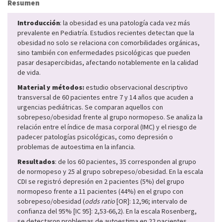
Resumen
Introducción
: la obesidad es una patología cada vez más
prevalente en Pediatría. Estudios recientes detectan que la
obesidad no solo se relaciona con comorbilidades orgánicas,
sino también con enfermedades psicológicas que pueden
pasar desapercibidas, afectando notablemente en la calidad
de vida.
Material y métodos:
estudio observacional descriptivo
transversal de 60 pacientes entre 7 y 14 años que acuden a
urgencias pediátricas. Se comparan aquellos con
sobrepeso/obesidad frente al grupo normopeso. Se analiza la
relación entre el índice de masa corporal (IMC) y el riesgo de
padecer patologías psicológicas, como depresión o
problemas de autoestima en la infancia.
Resultados
: de los 60 pacientes, 35 corresponden al grupo
de normopeso y 25 al grupo sobrepeso/obesidad. En la escala
CDI se registró depresión en 2 pacientes (5%) del grupo
normopeso frente a 11 pacientes (44%) en el grupo con
sobrepeso/obesidad (
odds ratio
[OR]: 12,96; intervalo de
confianza del 95% [IC 95]: 2,53-66,2). En la escala Rosenberg,
se detectaron problemas de autoestima en 22 pacientes