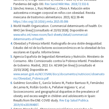
Pandemia del siglo XXI.
Rev Sanid Milit Mex. 2018;72:332-8
.
Sánchez Arenas J, Ruiz Martínez J, Olivia A. Relación entre
autoestima e imagen corporal en niños con obesidad. Revista
mexicana de trastornos alimentarios. 2015; 6(1):38-44.
https://doi.org/10.1016/j.rmta.2015.05.006
World Health Organization. Commercial determinants of health. En:
WHO [en línea] [consultado el 23/03/2026]. Disponible en
www.who.int/news-room/fact-sheets/detail/commercial-
determinants-of-health
Obesidad y Pobreza Infantil: Radiografía de una doble desigualdad.
Estudio del rol de los factores socioeconómicos en la obesidad de los
escolares en España. Informe breve.
Agencia Española de Seguridad Alimentaria y Nutrición. Ministerio de
Consumo. Alto Comisionado contra la Pobreza Infantil. Presidencia
de Gobierno. Madrid, 2022. En: AESAN [en línea] [consultado el
23/03/2026]. Disponible en
www.aesan.gob.es/AECOSAN/docs/documentos/nutricion/observato
rio/Obesidad_Pobreza.pdf
Gutiérrez González E, García Solano M, Pastor Barriuso R, Fernández
de Larrea N, Rollán Gordo A, Peñalver Argüeso V,
et al.
Socioeconomic and geographical disparities in the prevalence of
obesity and excess weight in children and adolescents in Spain:
Results from the ENE-COVID study.
Rev Esp Salud Publica.
2019;93:e201904007
.