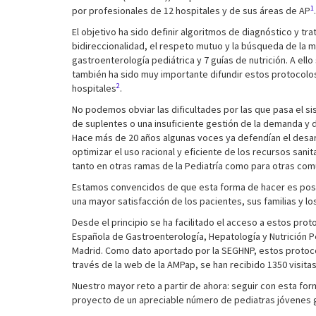
1
por profesionales de 12 hospitales y de sus áreas de AP
.
El objetivo ha sido definir algoritmos de diagnóstico y tr
bidireccionalidad, el respeto mutuo y la búsqueda de la m
gastroenterología pediátrica y 7 guías de nutrición. A ell
también ha sido muy importante difundir estos protocolos
2
hospitales
.
No podemos obviar las dificultades por las que pasa el si
de suplentes o una insuficiente gestión de la demanda y d
Hace más de 20 años algunas voces ya defendían el desarr
optimizar el uso racional y eficiente de los recursos sanit
tanto en otras ramas de la Pediatría como para otras c
Estamos convencidos de que esta forma de hacer es positiva
una mayor satisfacción de los pacientes, sus familias y lo
Desde el principio se ha facilitado el acceso a estos pro
Española de Gastroenterología, Hepatología y Nutrición 
Madrid. Como dato aportado por la SEGHNP, estos protoco
través de la web de la AMPap, se han recibido 1350 visit
Nuestro mayor reto a partir de ahora: seguir con esta for
proyecto de un apreciable número de pediatras jóvenes ga