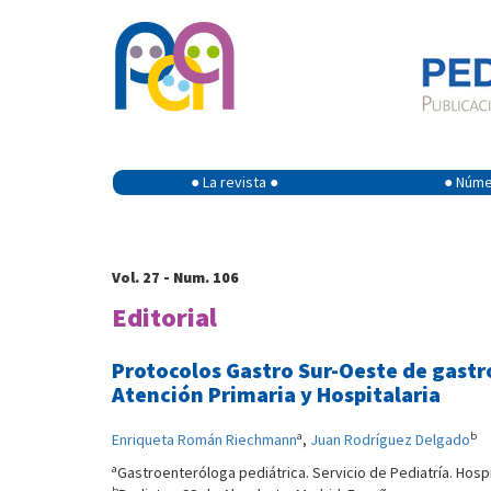
● La revista ●
● Númer
Vol. 27 - Num. 106
Editorial
Protocolos Gastro Sur-Oeste de gastr
Atención Primaria y Hospitalaria
a
b
Enriqueta Román Riechmann
,
Juan Rodríguez Delgado
a
Gastroenteróloga pediátrica. Servicio de Pediatría. Hosp
b