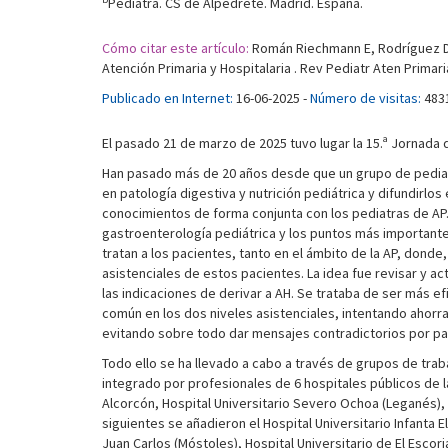
Pediatra. CS de Alpedrete. Madrid. España.
Cómo citar este artículo:
Román Riechmann E, Rodríguez De
Atención Primaria y Hospitalaria . Rev Pediatr Aten Primari
Publicado en Internet:
16-06-2025 -
Número de visitas:
483
El pasado 21 de marzo de 2025 tuvo lugar la 15.ª Jornada 
Han pasado más de 20 años desde que un grupo de pediat
en patología digestiva y nutrición pediátrica y difundirl
conocimientos de forma conjunta con los pediatras de AP.
gastroenterología pediátrica y los puntos más importante
tratan a los pacientes, tanto en el ámbito de la AP, dond
asistenciales de estos pacientes. La idea fue revisar y a
las indicaciones de derivar a AH. Se trataba de ser más e
común en los dos niveles asistenciales, intentando ahorra
evitando sobre todo dar mensajes contradictorios por par
Todo ello se ha llevado a cabo a través de grupos de trab
integrado por profesionales de 6 hospitales públicos de la
Alcorcón, Hospital Universitario Severo Ochoa (Leganés), 
siguientes se añadieron el Hospital Universitario Infanta El
Juan Carlos (Móstoles), Hospital Universitario de El Esco