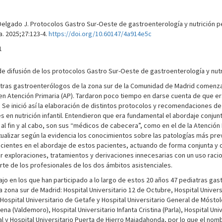
lgado J. Protocolos Gastro Sur-Oeste de gastroenterología y nutrición pe
a. 2025;27:123-4.
https://doi.org/10.60147/4a914e5c
1
de difusión de los protocolos Gastro Sur-Oeste de gastroenterología y nutr
ras gastroenterólogos de la zona sur de la Comunidad de Madrid comenzar
os en Atención Primaria (AP). Tardaron poco tiempo en darse cuenta de que e
 Se inició así la elaboración de distintos protocolos y recomendaciones d
s en nutrición infantil. Entendieron que era fundamental el abordaje conju
e, al fin y al cabo, son sus “médicos de cabecera”, como en el de la Atenci
ctualizar según la evidencia los conocimientos sobre las patologías más pr
ficientes en el abordaje de estos pacientes, actuando de forma conjunta y c
r exploraciones, tratamientos y derivaciones innecesarias con un uso racio
te de los profesionales de los dos ámbitos asistenciales.
ajo en los que han participado a lo largo de estos 20 años 47 pediatras gas
 zona sur de Madrid: Hospital Universitario 12 de Octubre, Hospital Univers
Hospital Universitario de Getafe y Hospital Universitario General de Móstol
ena (Valdemoro), Hospital Universitario Infanta Cristina (Parla), Hospital Univ
rial y Hospital Universitario Puerta de Hierro Majadahonda, por lo que el n