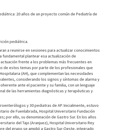
diátrica: 20 años de un proyecto común de Pediatría de
ición pediátrica.
an a reunirse en sesiones para actualizar conocimientos
ra fundamental plantear esa actualización de
e actuación frente a los problemas más frecuentes en
nto de estos temas por parte de los profesionales que
ón Hospitalaria (AH), que complementan las necesidades
evalentes, considerando los signos y síntomas de alarma y
oherente ante el paciente y su familia, con un lenguaje
nal de las herramientas diagnósticas y terapéuticas y
troenterólogos y 30 pediatras de AP. Inicialmente, estuvo
itario de Fuenlabrada, Hospital Universitario Fundación
es; por ello, su denominación de Gastro Sur. En los años
ersitario del Tajo (Aranjuez), Hospital Universitario Rey
ombre del grupo se amplió a Gastro Sur-Oeste, integrado