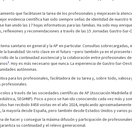
atamiento que facilitasen la tarea de los profesionales y mejorasen la aten
ejor evidencia científica han sido siempre señas de identidad de nuestro t
o se han unido las 17 hojas informativas para las familias. Ha sido muy enri
, reflexiones y recomendaciones a través de las 15 Jornadas Gastro-Sur-Oe
stema sanitario en general y la AP en particular. Consultas sobrecargadas, 
e la banalidad. Un reto clave en el futuro ─pero también ya en el presente 
ollo de la continuidad asistencial y la colaboración entre profesionales
3
arios
. Hoy es más necesario que nunca. La experiencia de Gastro-Sur-Oeste
omunidades autónomas.
 para los profesionales, facilitadora de su tarea y, sobre todo, valiosa par
s profesionales.
tocolos a través de las sociedades científicas de AP (Asociación Madrileña 
Pediátrica, SEGHNP). Poco a poco se han ido conociendo cada vez más y so
los han recibido 8458 visitas en el año 2024, implicando aproximadamente
as, la mayoría desde España, pero también desde Estados Unidos y varios 
ma de hacer y conseguir la máxima difusión y participación de profesionale
rantiza su continuidad y el relevo generacional.