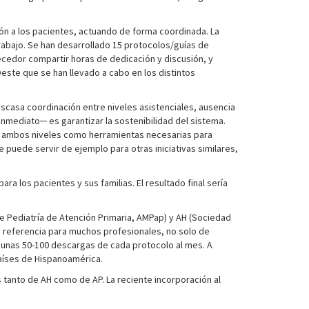
ción a los pacientes, actuando de forma coordinada. La
rabajo. Se han desarrollado 15 protocolos/guías de
quecedor compartir horas de dedicación y discusión, y
ste que se han llevado a cabo en los distintos
escasa coordinación entre niveles asistenciales, ausencia
inmediato─ es garantizar la sostenibilidad del sistema.
 de ambos niveles como herramientas necesarias para
 puede servir de ejemplo para otras iniciativas similares,
a los pacientes y sus familias. El resultado final sería
de Pediatría de Atención Primaria, AMPap) y AH (Sociedad
n referencia para muchos profesionales, no solo de
 unas 50-100 descargas de cada protocolo al mes. A
países de Hispanoamérica.
s tanto de AH como de AP. La reciente incorporación al