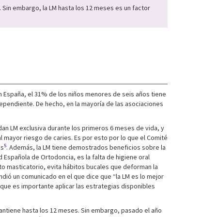
. Sin embargo, la LM hasta los 12 meses es un factor
En España, el 31% de los niños menores de seis años tiene
ependiente. De hecho, en la mayoría de las asociaciones
dan LM exclusiva durante los primeros 6 meses de vida, y
l mayor riesgo de caries. Es por esto por lo que el Comité
5
es
. Además, la LM tiene demostrados beneficios sobre la
 Española de Ortodoncia, es la falta de higiene oral
ato masticatorio, evita hábitos bucales que deforman la
undió un comunicado en el que dice que “la LM es lo mejor
 que es importante aplicar las estrategias disponibles
e mantiene hasta los 12 meses. Sin embargo, pasado el año