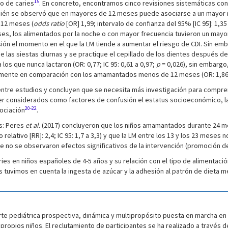
15
go de caries
. En concreto, encontramos cinco revisiones sistemáticas con 
ambién se observó que en mayores de 12 meses puede asociarse a un mayor 
 12 meses (
odds ratio
[OR] 1,99; intervalo de confianza del 95% [IC 95]: 1
, los alimentados por la noche o con mayor frecuencia tuvieron un mayor ri
sión el momento en el que la LM tiende a aumentar el riesgo de CDI. Sin emb
e las siestas diurnas y se practique el cepillado de los dientes después d
os que nunca lactaron (OR: 0,77; IC 95: 0,61 a 0,97;
p
= 0,026), sin embargo
amente en comparación con los amamantados menos de 12 meses (OR: 1,86; I
ntre estudios y concluyen que se necesita más investigación para compre
er considerados como factores de confusión el estatus socioeconómico, la e
20-22
sociación
.
s: Peres
et al.
(2017) concluyeron que los niños amamantados durante 24 me
tivo [RR]: 2,4; IC 95: 1,7 a 3,3) y que la LM entre los 13 y los 23 meses n
e no se observaron efectos significativos de la intervención (promoción de
es en niños españoles de 4-5 años y su relación con el tipo de alimentación e
tuvimos en cuenta la ingesta de azúcar y la adhesión al patrón de dieta m
rte pediátrica prospectiva, dinámica y multipropósito puesta en marcha en 
 propios niños. El reclutamiento de participantes se ha realizado a través 