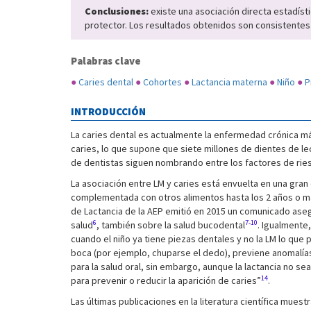
Conclusiones:
existe una asociación directa estadíst
protector. Los resultados obtenidos son consistentes c
Palabras clave
●
Caries dental
●
Cohortes
●
Lactancia materna
●
Niño
●
P
INTRODUCCIÓN
La caries dental es actualmente la enfermedad crónica má
caries, lo que supone que siete millones de dientes de l
de dentistas siguen nombrando entre los factores de ries
La asociación entre LM y caries está envuelta en una gran
complementada con otros alimentos hasta los 2 años o 
de Lactancia de la AEP emitió en 2015 un comunicado asegu
6
7-10
salud
, también sobre la salud bucodental
. Igualmente
cuando el niño ya tiene piezas dentales y no la LM lo que
boca (por ejemplo, chuparse el dedo), previene anomalía
para la salud oral, sin embargo, aunque la lactancia no s
14
para prevenir o reducir la aparición de caries”
.
Las últimas publicaciones en la literatura científica mues