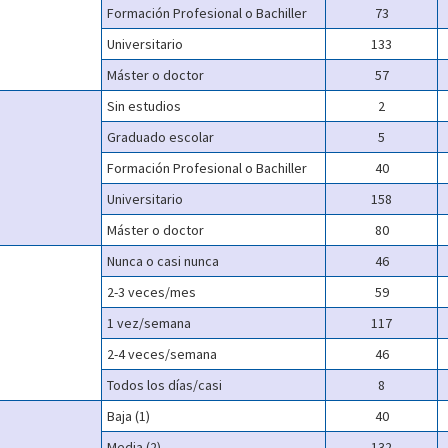
Formación Profesional o Bachiller
73
Universitario
133
Máster o doctor
57
Sin estudios
2
Graduado escolar
5
Formación Profesional o Bachiller
40
Universitario
158
Máster o doctor
80
Nunca o casi nunca
46
2-3 veces/mes
59
1 vez/semana
117
2-4 veces/semana
46
Todos los días/casi
8
Baja (1)
40
Media (2)
132