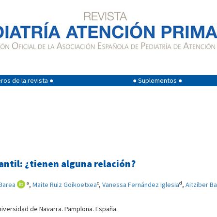
os de la revista ●
● Suplementos ●
antil: ¿tienen alguna relación?
a
c
d
 Barea
,
Maite Ruiz Goikoetxea
,
Vanessa Fernández Iglesia
,
Aitziber B
niversidad de Navarra. Pamplona. España.