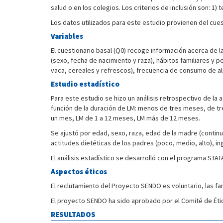
salud o en los colegios. Los criterios de inclusión son: 1)
Los datos utilizados para este estudio provienen del cuest
Variables
El cuestionario basal (Q0) recoge información acerca de l
(sexo, fecha de nacimiento y raza), hábitos familiares y 
vaca, cereales y refrescos), frecuencia de consumo de alim
Estudio estadístico
Para este estudio se hizo un análisis retrospectivo de la 
función de la duración de LM: menos de tres meses, de t
un mes, LM de 1 a 12 meses, LM más de 12 meses.
Se ajustó por edad, sexo, raza, edad de la madre (continua
actitudes dietéticas de los padres (poco, medio, alto), ing
El análisis estadístico se desarrolló con el programa STAT
Aspectos éticos
El reclutamiento del Proyecto SENDO es voluntario, las f
El proyecto SENDO ha sido aprobado por el Comité de Étic
RESULTADOS