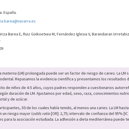
a. España.
iza.barea@navarra.es
iriza Barea E, Ruiz Goikoetxea M, Fernández Iglesia V, Barandiaran Urretabizk
.
09
cia materna (LM) prolongada puede ser un factor de riesgo de caries. La LM
codental. Repasamos la evidencia científica y presentamos los resultados 
ito de niños de 4-5 años, cuyos padres responden a cuestionarios autorrefe
según duración de LM. Ajustamos por edad, sexo, raza, conocimientos nutric
otal y de azúcar.
ticipantes, 50 de los cuales había tenido, al menos una caries. La LM has
n un riesgo mayor (
odds ratio
[OR]: 2,75; intervalo de confianza del 95% [IC 
es para la asociación estudiada. La adhesión a dieta mediterránea puede te