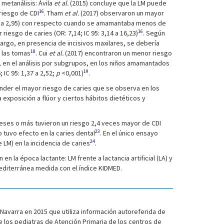
metanálisis: Ávila
et al.
(2015) concluye que la LM puede
16
riesgo de CDI
. Tham
et al.
(2017) observaron un mayor
,35 a 2,95) con respecto cuando se amamantaba menos de
16
esgo de caries (OR: 7,14; IC 95: 3,14 a 16,23)
. Según
argo, en presencia de incisivos maxilares, se debería
18
e las tomas
. Cui
et al.
(2017) encontraron un menor riesgo
, en el análisis por subgrupos, en los niños amamantados
19
C 95: 1,37 a 2,52;
p
<0,001)
.
nder el mayor riesgo de caries que se observa en los
xposición a flúor y ciertos hábitos dietéticos y
ses o más tuvieron un riesgo 2,4 veces mayor de CDI
23
o tuvo efecto en la caries dental
. En el único ensayo
24
 LM) en la incidencia de caries
.
n la época lactante: LM frente a lactancia artificial (LA) y
editerránea medida con el índice KIDMED.
Navarra en 2015 que utiliza información autoreferida de
de los pediatras de Atención Primaria de los centros de