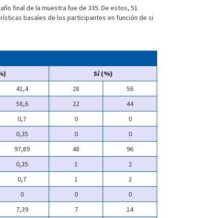
año final de la muestra fue de 335. De estos, 51
ísticas basales de los participantes en función de si
%)
Sí (%)
41,4
28
56
58,6
22
44
0,7
0
0
0,35
0
0
97,89
48
96
0,35
1
2
0,7
1
2
0
0
0
7,39
7
14