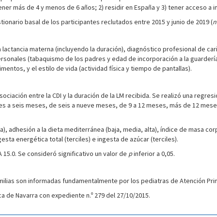
 tener más de 4 y menos de 6 años; 2) residir en España y 3) tener acceso a i
ionario basal de los participantes reclutados entre 2015 y junio de 2019 (
n
a lactancia materna (incluyendo la duración), diagnóstico profesional de c
personales (tabaquismo de los padres y edad de incorporación a la guarderí
entos, y el estilo de vida (actividad física y tiempo de pantallas).
asociación entre la CDI y la duración de la LM recibida. Se realizó una regre
res a seis meses, de seis a nueve meses, de 9 a 12 meses, más de 12 mese
), adhesión a la dieta mediterránea (baja, media, alta), índice de masa corp
esta energética total (terciles) e ingesta de azúcar (terciles).
A 15.0. Se consideró significativo un valor de
p
inferior a 0,05.
amilias son informadas fundamentalmente por los pediatras de Atención Pri
a de Navarra con expediente n.º 279 del 27/10/2015.