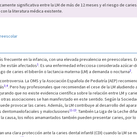
icamente significativa entre la LM de más de 12 meses y el riesgo de caries
on la literatura médica existente.
reescolar
s frecuente en la infancia, con una elevada prevalencia en preescolares. 
1
eche están afectados
. Es una enfermedad infecciosa considerada azúcar-d
2
go de caries el biberón o lactancia materna (LM) a demanda o nocturna
.
 controversia. La OMS y la Asociación Española de Pediatría (AEP) recomien
3,4
más
. Pero hay profesionales que recomiendan el cese de la LM aludiendo a
rando que no existe evidencia científica sobre la relación entre LM y cari
, otras asociaciones se han manifestado en este sentido. Según la Sociedad
 puede provocar las caries. Además, la LM contribuye al desarrollo del apar
11-13
s dentomaxilofaciales y maloclusiones
. También La Liga de la Leche dif
ea la causa, los niños amamantados también pueden presentar caries, por lo
tran una clara protección ante la caries dental infantil (CDI) cuando la LM s