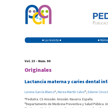
● La revista ●
● Númer
Vol. 23 - Num. 90
Originales
Lactancia materna y caries dental inf
a
b
Lorena García Blanco
,
Nerea Martín Calvo
,
Edurne Ciriza
a
Pediatra. CS Ansoáin. Ansoáin. Navarra. España.
b
Departamento de Medicina Preventiva y Salud Pública. U
c