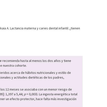
aia A. Lactancia materna y caries dental infantil: ¿tienen
 se recomienda hasta al menos los dos años y tiene
de nuestra cohorte.
ridos acerca de hábitos nutricionales y estilo de
ionales y actitudes dietéticas de los padres,
ta los 12 meses se asociaba con un menor riesgo de
95]: 1,397 a 5,44;
p
= 0,003). La ingesta energética total
ner un efecto protector, hace falta más investigación