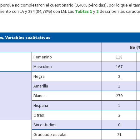
 porque no completaron el cuestionario (9,46% pérdidas), por lo que el tam
iento con LA y 284 (84,78%) con LM. Las
Tablas 1
y
2
describen las caracter
s. Variables cualitativas
No (
Femenino
118
Masculino
167
Negra
2
Amarilla
1
Blanca
279
Hispana
1
Otras
2
Sin estudios
0
Graduado escolar
21