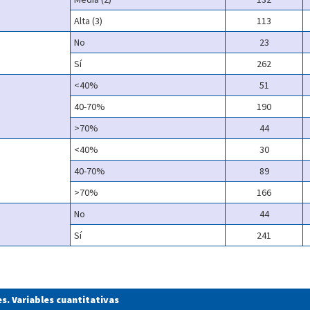
Alta (3)
113
No
23
Sí
262
<40%
51
40-70%
190
>70%
44
<40%
30
40-70%
89
>70%
166
No
44
Sí
241
es. Variables cuantitativas