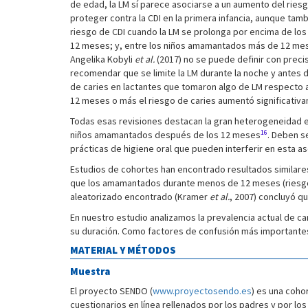
de edad, la LM sí parece asociarse a un aumento del ries
proteger contra la CDI en la primera infancia, aunque t
riesgo de CDI cuando la LM se prolonga por encima de los
12 meses; y, entre los niños amamantados más de 12 meses
Angelika Kobyli
et al.
(2017) no se puede definir con preci
recomendar que se limite la LM durante la noche y antes d
de caries en lactantes que tomaron algo de LM respecto a l
12 meses o más el riesgo de caries aumentó significativ
Todas esas revisiones destacan la gran heterogeneidad e
16
niños amamantados después de los 12 meses
. Deben s
prácticas de higiene oral que pueden interferir en esta a
Estudios de cohortes han encontrado resultados similare
que los amamantados durante menos de 12 meses (riesgo rela
aleatorizado encontrado (Kramer
et al.
, 2007) concluyó qu
En nuestro estudio analizamos la prevalencia actual de cari
su duración. Como factores de confusión más importantes 
MATERIAL Y MÉTODOS
Muestra
El proyecto SENDO (
www.proyectosendo.es
) es una coho
cuestionarios en línea rellenados por los padres y por los