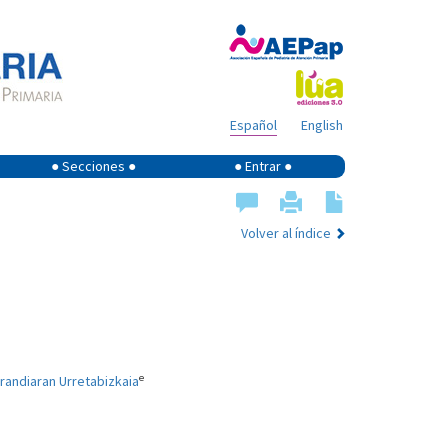
Español
English
● Secciones ●
● Entrar ●
Volver al índice
e
arandiaran Urretabizkaia