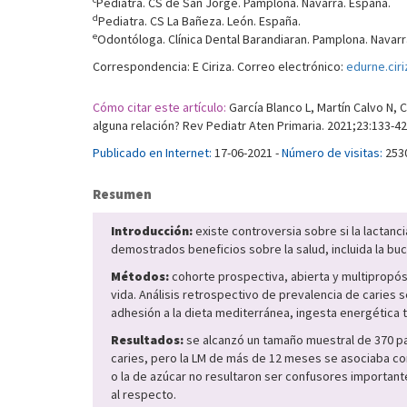
Pediatra. CS de San Jorge. Pamplona. Navarra. España.
d
Pediatra. CS La Bañeza. León. España.
e
Odontóloga. Clínica Dental Barandiaran. Pamplona. Navarr
Correspondencia: E Ciriza. Correo electrónico:
edurne.cir
Cómo citar este artículo:
García Blanco L, Martín Calvo N, C
alguna relación? Rev Pediatr Aten Primaria. 2021;23:133-42
Publicado en Internet:
17-06-2021 -
Número de visitas:
253
Resumen
Introducción:
existe controversia sobre si la lactan
demostrados beneficios sobre la salud, incluida la bu
Métodos:
cohorte prospectiva, abierta y multipropós
vida. Análisis retrospectivo de prevalencia de caries 
adhesión a la dieta mediterránea, ingesta energética t
Resultados:
se alcanzó un tamaño muestral de 370 par
caries, pero la LM de más de 12 meses se asociaba co
o la de azúcar no resultaron ser confusores important
al respecto.