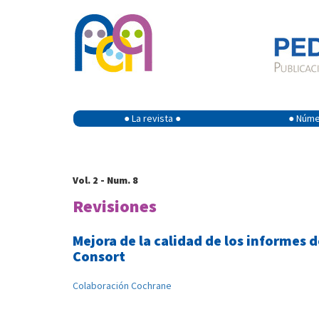
● La revista ●
● Númer
Vol. 2 - Num. 8
Revisiones
Mejora de la calidad de los informes 
Consort
Colaboración Cochrane