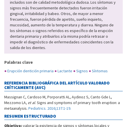
incluidos son de calidad metodológica dudosa. Los síntomas y
signos más frecuentemente detectados fueron irritación
gingival, irritabilidad y babeo. Otros, de mayor a menor
frecuencia, fueron pérdida de apetito, sueño inquieto,
mucosidad, aumento de la temperatura y diarrea. Ninguno de
los síntomas o signos referidos es específico de la erupción
dentaria primaria y atribuirlos a la misma podría retrasar o
impedir el diagnóstico de enfermedades coincidentes con la
salida de los dientes.
Palabras clave
●
Erupción dentición primaria
●
Lactante
●
Signos
●
Síntomas
REFERENCIA BIBLIOGRÁFICA DEL ARTÍCULO VALORADO
CRÍTICAMENTE (AVC)
Massignan C, Cardoso M, Porporatti AL, Aydinoz S, Canto Gde L,
Mezzomo LA,
et al
. Signs and symptoms of primary tooth eruption: a
metaanalysis.
Pediatrics. 2016;137:1-19.
RESUMEN ESTRUCTURADO
Objetivo:
valorar la existencia de signos y síntomas locales y