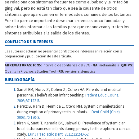
se relaciona con síntomas frecuentes como el babeo y la irritación
gingival, pero no está tan claro que sea la causante de otros
síntomas que aparecen en enfermedades comunes de los lactantes.
Por ello parece importante desechar creencias poco fundadas y
sobre todo informar a las familias para que reconozcan y traten los
síntomas atribuibles a la salida de los dientes.
CONFLICTO DE INTERESES
Las autoras declaran no presentar conflictos de intereses en relación con la
preparación y publicación de este artículo.
ABREVIATURAS: IC 95:
intervalo de confianza del 95% ·
MA:
metaanálisis ·
QUIPS:
Quality in Prognosis Studies Tool ·
RS:
revisión sistemática.
BIBLIOGRAFÍA
Sarrell EM, Horev Z, Cohen Z, Cohen HA. Parents' and medical
personnel's beliefs about infant teething.
Patient Educ Couns.
2005;57:122-5.
Peretz B, Ram D, Hermida L, Otero MM. Systemic manifestations
during eruption of primary teeth in infants.
J Dent Child (Chic).
2003;70:170-3.
Kiran K, Suati T, Kamala BK, Jaiswal D. Prevalence of systemic an
local disturbances in infants during primary teeth eruption: a clinical
study.
Eur J Paediatric Dent. 2011;12:249-52.