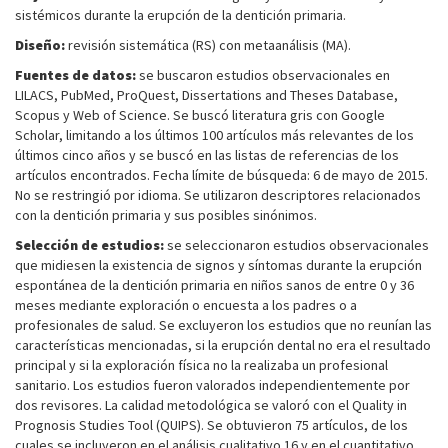
sistémicos durante la erupción de la dentición primaria.
Diseño:
revisión sistemática (RS) con metaanálisis (MA).
Fuentes de datos:
se buscaron estudios observacionales en
LILACS, PubMed, ProQuest, Dissertations and Theses Database,
Scopus y Web of Science. Se buscó literatura gris con Google
Scholar, limitando a los últimos 100 artículos más relevantes de los
últimos cinco años y se buscó en las listas de referencias de los
artículos encontrados. Fecha límite de búsqueda: 6 de mayo de 2015.
No se restringió por idioma. Se utilizaron descriptores relacionados
con la dentición primaria y sus posibles sinónimos.
Selección de estudios:
se seleccionaron estudios observacionales
que midiesen la existencia de signos y síntomas durante la erupción
espontánea de la dentición primaria en niños sanos de entre 0 y 36
meses mediante exploración o encuesta a los padres o a
profesionales de salud. Se excluyeron los estudios que no reunían las
características mencionadas, si la erupción dental no era el resultado
principal y si la exploración física no la realizaba un profesional
sanitario. Los estudios fueron valorados independientemente por
dos revisores. La calidad metodológica se valoró con el Quality in
Prognosis Studies Tool (QUIPS). Se obtuvieron 75 artículos, de los
cuales se incluyeron en el análisis cualitativo 16 y en el cuantitativo