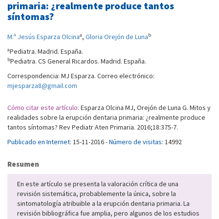
primaria: ¿realmente produce tantos
síntomas?
a
b
M.ª Jesús Esparza Olcina
,
Gloria Orejón de Luna
a
Pediatra. Madrid. España.
b
Pediatra. CS General Ricardos. Madrid. España.
Correspondencia: MJ Esparza. Correo electrónico:
mjesparza8@gmail.com
Cómo citar este artículo:
Esparza Olcina MJ, Orejón de Luna G. Mitos y
realidades sobre la erupción dentaria primaria: ¿realmente produce
tantos síntomas? Rev Pediatr Aten Primaria. 2016;18:375-7.
Publicado en Internet:
15-11-2016 -
Número de visitas:
14992
Resumen
En este artículo se presenta la valoración crítica de una
revisión sistemática, probablemente la única, sobre la
sintomatología atribuible a la erupción dentaria primaria. La
revisión bibliográfica fue amplia, pero algunos de los estudios