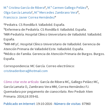
a
b
M.ª Cristina García de Ribera
,
M.ª Carmen Gallego Peláez
,
c
d
Olga García Lamata
,
M.ª Mercedes Zambrano Vera
,
e
Francisco Javier Correa Hernández
a
Pediatra. CS Rondilla II. Valladolid. España.
b
Enfermera de Pediatría. CS Rondilla II. Valladolid. España.
c
MIR-Pediatría. Hospital Clínico Universitario de Valladolid. Valladolid.
España.
d
MIR-MFyC. Hospital Clínico Universitario de Valladolid. Gerencia de
Atención Primaria de Valladolid Este. Valladolid. España.
e
Médico de Familia. Gerencia de Atención Primaria de Burgos. Burgos.
España.
Correspondencia: MC García. Correo electrónico:
cristinaderibera@hotmail.com
Cómo citar este artículo:
García de Ribera MC, Gallego Peláez MC,
García Lamata O, Zambrano Vera MM, Correa Hernández FJ.
Quemadura por pegamento de cianocrilato. Rev Pediatr Aten
Primaria. 2016;18:359-61.
Publicado en Internet:
19-10-2016 -
Número de visitas:
87960