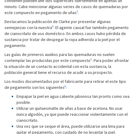
contienen pueden unir dos superficies fuertemente en apenas un
minuto. Cabe mencionar algunas series de casos de quemaduras por
3
este compuesto en pegamento de uñas
.
Destacamos la publicación de Clarke por presentar algunas
4
semejanzas con la nuestra
. El agente causal fue también pegamento
de cianocrilato de uso doméstico. En ambos casos hubo pérdida de
sustancia por tratar de despegar la ropa adherida a la piel por el
pegamento.
Las guías de primeros auxilios para las quemaduras no suelen
5
contemplar las producidas por este compuesto
. Para poder afrontar
la situación de un contacto accidental con esta sustancia, la
población general tiene el recurso de acudir a su prospecto.
Los modos documentados por el fabricante para retirar el este tipo
6
de pegamento son los siguientes
:
Empapar la piel en agua caliente jabonosa tan pronto como sea
posible.
Utilizar un quitaesmalte de uñas a base de acetona. No usar
nunca algodón, ya que puede reaccionar violentamente con el
cianocrilato.
Una vez que se seque el área, puede utilizarse una lima para
quitar el pegamento, con cuidado de no levantar la piel.