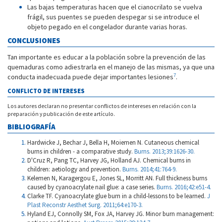
Las bajas temperaturas hacen que el cianocrilato se vuelva
frágil, sus puentes se pueden despegar si se introduce el
objeto pegado en el congelador durante varias horas.
CONCLUSIONES
Tan importante es educar a la población sobre la prevención de las
quemaduras como adiestrarla en el manejo de las mismas, ya que una
7
conducta inadecuada puede dejar importantes lesiones
.
CONFLICTO DE INTERESES
Los autores declaran no presentar conflictos de intereses en relación con la
preparación y publicación de este artículo.
BIBLIOGRAFÍA
Hardwicke J, Bechar J, Bella H, Moiemen N. Cutaneous chemical
burns in children - a comparative study.
Burns. 2013;39:1626-30.
D'Cruz R, Pang TC, Harvey JG, Holland AJ. Chemical burns in
children: aetiology and prevention.
Burns. 2014;41:764-9.
Kelemen N, Karagergou E, Jones SL, Morritt AN. Full thickness burns
caused by cyanoacrylate nail glue: a case series.
Burns. 2016;42:e51-4.
Clarke TF. Cyanoacrylate glue burn in a child-lessons to be learned.
J
Plast Reconstr Aesthet Surg. 2011;64:e170-3.
Hyland EJ, Connolly SM, Fox JA, Harvey JG. Minor burn management: