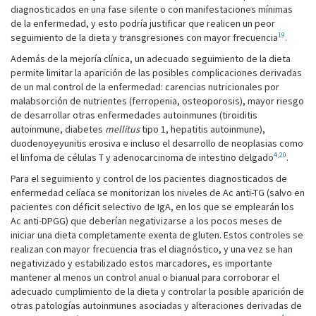
diagnosticados en una fase silente o con manifestaciones mínimas
de la enfermedad, y esto podría justificar que realicen un peor
19
seguimiento de la dieta y transgresiones con mayor frecuencia
.
Además de la mejoría clínica, un adecuado seguimiento de la dieta
permite limitar la aparición de las posibles complicaciones derivadas
de un mal control de la enfermedad: carencias nutricionales por
malabsorción de nutrientes (ferropenia, osteoporosis), mayor riesgo
de desarrollar otras enfermedades autoinmunes (tiroiditis
autoinmune, diabetes
mellitus
tipo 1, hepatitis autoinmune),
duodenoyeyunitis erosiva e incluso el desarrollo de neoplasias como
4,
20
el linfoma de células T y adenocarcinoma de intestino delgado
.
Para el seguimiento y control de los pacientes diagnosticados de
enfermedad celíaca se monitorizan los niveles de Ac anti-TG (salvo en
pacientes con déficit selectivo de IgA, en los que se emplearán los
Ac anti-DPGG) que deberían negativizarse a los pocos meses de
iniciar una dieta completamente exenta de gluten. Estos controles se
realizan con mayor frecuencia tras el diagnóstico, y una vez se han
negativizado y estabilizado estos marcadores, es importante
mantener al menos un control anual o bianual para corroborar el
adecuado cumplimiento de la dieta y controlar la posible aparición de
otras patologías autoinmunes asociadas y alteraciones derivadas de