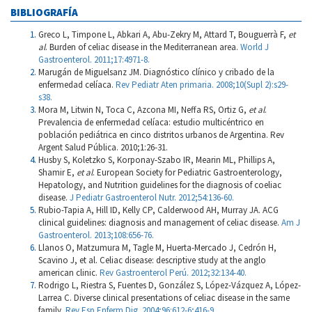
BIBLIOGRAFÍA
Greco L, Timpone L, Abkari A, Abu-Zekry M, Attard T, Bouguerrà F,
et
al
. Burden of celiac disease in the Mediterranean area.
World J
Gastroenterol. 2011;17:4971-8.
Marugán de Miguelsanz JM. Diagnóstico clínico y cribado de la
enfermedad celíaca.
Rev Pediatr Aten primaria. 2008;10(Supl 2):s29-
s38.
Mora M, Litwin N, Toca C, Azcona MI, Neffa RS, Ortiz G,
et al
.
Prevalencia de enfermedad celíaca: estudio multicéntrico en
población pediátrica en cinco distritos urbanos de Argentina. Rev
Argent Salud Pública. 2010;1:26-31.
Husby S, Koletzko S, Korponay-Szabo IR, Mearin ML, Phillips A,
Shamir E,
et al
. European Society for Pediatric Gastroenterology,
Hepatology, and Nutrition guidelines for the diagnosis of coeliac
disease.
J Pediatr Gastroenterol Nutr. 2012;54:136-60.
Rubio-Tapia A, Hill ID, Kelly CP, Calderwood AH, Murray JA. ACG
clinical guidelines: diagnosis and management of celiac disease.
Am J
Gastroenterol. 2013;108:656-76.
Llanos O, Matzumura M, Tagle M, Huerta-Mercado J, Cedrón H,
Scavino J, et al. Celiac disease: descriptive study at the anglo
american clinic.
Rev Gastroenterol Perú. 2012;32:134-40.
Rodrigo L, Riestra S, Fuentes D, González S, López-Vázquez A, López-
Larrea C. Diverse clinical presentations of celiac disease in the same
family.
Rev Esp Enferm Dig. 2004;96:612-6;416-9.