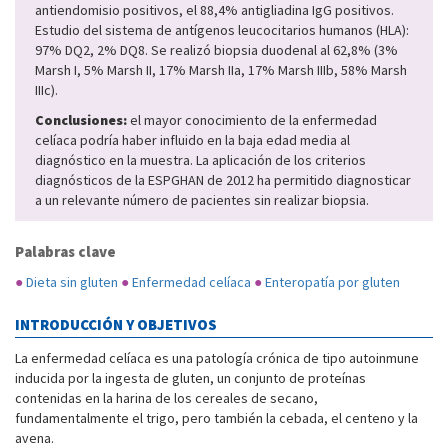
antiendomisio positivos, el 88,4% antigliadina IgG positivos.
Estudio del sistema de antígenos leucocitarios humanos (HLA):
97% DQ2, 2% DQ8. Se realizó biopsia duodenal al 62,8% (3%
Marsh I, 5% Marsh II, 17% Marsh IIa, 17% Marsh IIIb, 58% Marsh
IIIc).
Conclusiones:
el mayor conocimiento de la enfermedad
celíaca podría haber influido en la baja edad media al
diagnóstico en la muestra. La aplicación de los criterios
diagnósticos de la ESPGHAN de 2012 ha permitido diagnosticar
a un relevante número de pacientes sin realizar biopsia.
Palabras clave
●
Dieta sin gluten
●
Enfermedad celíaca
●
Enteropatía por gluten
INTRODUCCIÓN Y OBJETIVOS
La enfermedad celíaca es una patología crónica de tipo autoinmune
inducida por la ingesta de gluten, un conjunto de proteínas
contenidas en la harina de los cereales de secano,
fundamentalmente el trigo, pero también la cebada, el centeno y la
avena.