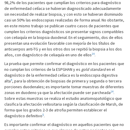
98,2% de los pacientes que cumplían los criterios para diagnóstico
de enfermedad celíaca se hubieran diagnosticado adecuadamente
sin necesidad de realizar biopsia, y con esto se hubieran disminuido
casi un 50% las endoscopias realizadas de forma anual. No obstante,
en este mismo trabajo se publican cuatro casos de pacientes que
cumplen los criterios diagnósticos sin presentar signos compatibles
con celiaquía en la biopsia duodenal. En el seguimiento, dos de ellos
presentan una evolución favorable con mejoría de los títulos de
anticuerpos anti-TG y en los otros dos se repitió la biopsia a los dos
14
años, con diagnóstico de celiaquía en uno de ellos
.
La prueba que permite confirmar el diagnóstico en los pacientes que
no cumplan los criterios de la ESPGHAN y es
gold standard
en el
diagnóstico de la enfermedad celíaca es la endoscopia digestiva
4
alta
, para la obtención de biopsias de primera y segunda o tercera
porciones duodenales; es importante tomar muestras de diferentes
14
zonas en duodeno ya que la afectación puede ser parcheada
.
Sobre estas muestras se realiza el estudio anatomopatológico que
clasifica la afectación vellositaria según la clasificación de Marsh, de
forma que los grados 2-3 de atrofia permiten establecer el
5
diagnóstico definitivo
.
Es importante confirmar el diagnóstico en aquellos pacientes que no