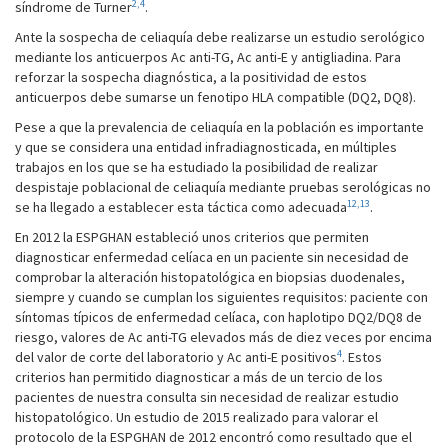
2,
4
síndrome de Turner
.
Ante la sospecha de celiaquía debe realizarse un estudio serológico
mediante los anticuerpos Ac anti-TG, Ac anti-E y antigliadina. Para
reforzar la sospecha diagnóstica, a la positividad de estos
anticuerpos debe sumarse un fenotipo HLA compatible (DQ2, DQ8).
Pese a que la prevalencia de celiaquía en la población es importante
y que se considera una entidad infradiagnosticada, en múltiples
trabajos en los que se ha estudiado la posibilidad de realizar
despistaje poblacional de celiaquía mediante pruebas serológicas no
12,
13
se ha llegado a establecer esta táctica como adecuada
.
En 2012 la ESPGHAN estableció unos criterios que permiten
diagnosticar enfermedad celíaca en un paciente sin necesidad de
comprobar la alteración histopatológica en biopsias duodenales,
siempre y cuando se cumplan los siguientes requisitos: paciente con
síntomas típicos de enfermedad celíaca, con haplotipo DQ2/DQ8 de
riesgo, valores de Ac anti-TG elevados más de diez veces por encima
4
del valor de corte del laboratorio y Ac anti-E positivos
. Estos
criterios han permitido diagnosticar a más de un tercio de los
pacientes de nuestra consulta sin necesidad de realizar estudio
histopatológico. Un estudio de 2015 realizado para valorar el
protocolo de la ESPGHAN de 2012 encontró como resultado que el