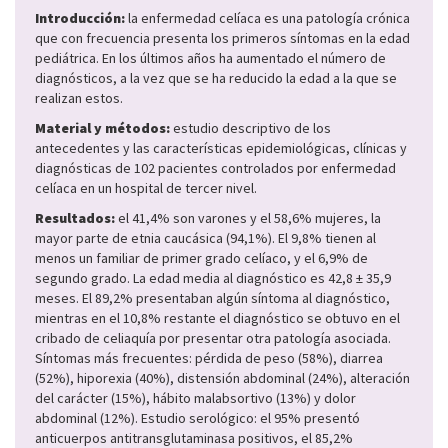
Introducción:
la enfermedad celíaca es una patología crónica
que con frecuencia presenta los primeros síntomas en la edad
pediátrica. En los últimos años ha aumentado el número de
diagnósticos, a la vez que se ha reducido la edad a la que se
realizan estos.
Material y métodos:
estudio descriptivo de los
antecedentes y las características epidemiológicas, clínicas y
diagnósticas de 102 pacientes controlados por enfermedad
celíaca en un hospital de tercer nivel.
Resultados:
el 41,4% son varones y el 58,6% mujeres, la
mayor parte de etnia caucásica (94,1%). El 9,8% tienen al
menos un familiar de primer grado celíaco, y el 6,9% de
segundo grado. La edad media al diagnóstico es 42,8 ± 35,9
meses. El 89,2% presentaban algún síntoma al diagnóstico,
mientras en el 10,8% restante el diagnóstico se obtuvo en el
cribado de celiaquía por presentar otra patología asociada.
Síntomas más frecuentes: pérdida de peso (58%), diarrea
(52%), hiporexia (40%), distensión abdominal (24%), alteración
del carácter (15%), hábito malabsortivo (13%) y dolor
abdominal (12%). Estudio serológico: el 95% presentó
anticuerpos antitransglutaminasa positivos, el 85,2%