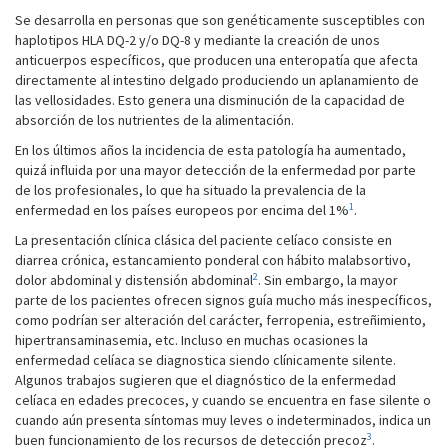
Se desarrolla en personas que son genéticamente susceptibles con
haplotipos HLA DQ-2 y/o DQ-8 y mediante la creación de unos
anticuerpos específicos, que producen una enteropatía que afecta
directamente al intestino delgado produciendo un aplanamiento de
las vellosidades. Esto genera una disminución de la capacidad de
absorción de los nutrientes de la alimentación.
En los últimos años la incidencia de esta patología ha aumentado,
quizá influida por una mayor detección de la enfermedad por parte
de los profesionales, lo que ha situado la prevalencia de la
1
enfermedad en los países europeos por encima del 1%
.
La presentación clínica clásica del paciente celíaco consiste en
diarrea crónica, estancamiento ponderal con hábito malabsortivo,
2
dolor abdominal y distensión abdominal
. Sin embargo, la mayor
parte de los pacientes ofrecen signos guía mucho más inespecíficos,
como podrían ser alteración del carácter, ferropenia, estreñimiento,
hipertransaminasemia, etc. Incluso en muchas ocasiones la
enfermedad celíaca se diagnostica siendo clínicamente silente.
Algunos trabajos sugieren que el diagnóstico de la enfermedad
celíaca en edades precoces, y cuando se encuentra en fase silente o
cuando aún presenta síntomas muy leves o indeterminados, indica un
3
buen funcionamiento de los recursos de detección precoz
.