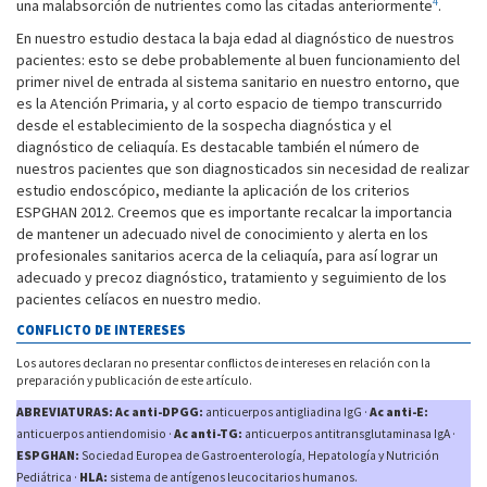
4
una malabsorción de nutrientes como las citadas anteriormente
.
En nuestro estudio destaca la baja edad al diagnóstico de nuestros
pacientes: esto se debe probablemente al buen funcionamiento del
primer nivel de entrada al sistema sanitario en nuestro entorno, que
es la Atención Primaria, y al corto espacio de tiempo transcurrido
desde el establecimiento de la sospecha diagnóstica y el
diagnóstico de celiaquía. Es destacable también el número de
nuestros pacientes que son diagnosticados sin necesidad de realizar
estudio endoscópico, mediante la aplicación de los criterios
ESPGHAN 2012. Creemos que es importante recalcar la importancia
de mantener un adecuado nivel de conocimiento y alerta en los
profesionales sanitarios acerca de la celiaquía, para así lograr un
adecuado y precoz diagnóstico, tratamiento y seguimiento de los
pacientes celíacos en nuestro medio.
CONFLICTO DE INTERESES
Los autores declaran no presentar conflictos de intereses en relación con la
preparación y publicación de este artículo.
ABREVIATURAS: Ac anti-DPGG:
anticuerpos antigliadina IgG ·
Ac anti-E:
anticuerpos antiendomisio ·
Ac anti-TG:
anticuerpos antitransglutaminasa IgA ·
ESPGHAN:
Sociedad Europea de Gastroenterología, Hepatología y Nutrición
Pediátrica ·
HLA:
sistema de antígenos leucocitarios humanos.