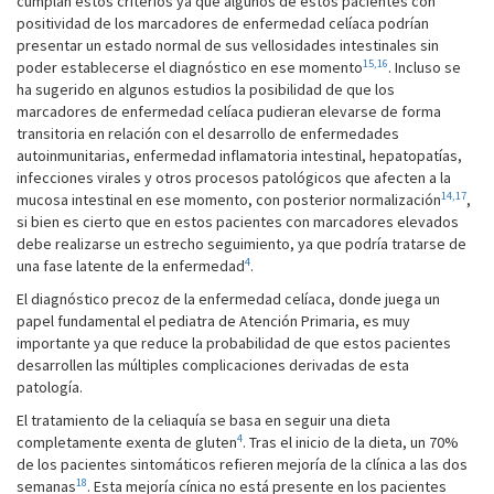
cumplan estos criterios ya que algunos de estos pacientes con
positividad de los marcadores de enfermedad celíaca podrían
presentar un estado normal de sus vellosidades intestinales sin
15,
16
poder establecerse el diagnóstico en ese momento
. Incluso se
ha sugerido en algunos estudios la posibilidad de que los
marcadores de enfermedad celíaca pudieran elevarse de forma
transitoria en relación con el desarrollo de enfermedades
autoinmunitarias, enfermedad inflamatoria intestinal, hepatopatías,
infecciones virales y otros procesos patológicos que afecten a la
14
,
17
mucosa intestinal en ese momento, con posterior normalización
,
si bien es cierto que en estos pacientes con marcadores elevados
debe realizarse un estrecho seguimiento, ya que podría tratarse de
4
una fase latente de la enfermedad
.
El diagnóstico precoz de la enfermedad celíaca, donde juega un
papel fundamental el pediatra de Atención Primaria, es muy
importante ya que reduce la probabilidad de que estos pacientes
desarrollen las múltiples complicaciones derivadas de esta
patología.
El tratamiento de la celiaquía se basa en seguir una dieta
4
completamente exenta de gluten
. Tras el inicio de la dieta, un 70%
de los pacientes sintomáticos refieren mejoría de la clínica a las dos
18
semanas
. Esta mejoría cínica no está presente en los pacientes