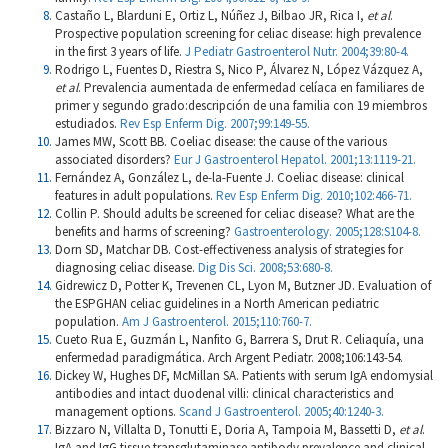
Castaño L, Blarduni E, Ortiz L, Núñez J, Bilbao JR, Rica I,
et al
.
Prospective population screening for celiac disease: high prevalence
in the first 3 years of life.
J Pediatr Gastroenterol Nutr. 2004;39:80-4.
Rodrigo L, Fuentes D, Riestra S, Nico P, Álvarez N, López Vázquez A,
et al
. Prevalencia aumentada de enfermedad celíaca en familiares de
primer y segundo grado:descripción de una familia con 19 miembros
estudiados.
Rev Esp Enferm Dig. 2007;99:149-55.
James MW, Scott BB. Coeliac disease: the cause of the various
associated disorders?
Eur J Gastroenterol Hepatol. 2001;13:1119-21.
Fernández A, González L, de-la-Fuente J. Coeliac disease: clinical
features in adult populations.
Rev Esp Enferm Dig. 2010;102:466-71.
Collin P. Should adults be screened for celiac disease? What are the
benefits and harms of screening?
Gastroenterology. 2005;128:S104-8.
Dorn SD, Matchar DB. Cost-effectiveness analysis of strategies for
diagnosing celiac disease.
Dig Dis Sci. 2008;53:680-8.
Gidrewicz D, Potter K, Trevenen CL, Lyon M, Butzner JD. Evaluation of
the ESPGHAN celiac guidelines in a North American pediatric
population.
Am J Gastroenterol. 2015;110:760-7.
Cueto Rua E, Guzmán L, Nanfito G, Barrera S, Drut R. Celiaquía, una
enfermedad paradigmática. Arch Argent Pediatr. 2008;106:143-54.
Dickey W, Hughes DF, McMillan SA. Patients with serum IgA endomysial
antibodies and intact duodenal villi: clinical characteristics and
management options.
Scand J Gastroenterol. 2005;40:1240-3.
Bizzaro N, Villalta D, Tonutti E, Doria A, Tampoia M, Bassetti D,
et al
.
IgA and IgG tissue transglutaminase antibody prevalence and clinical