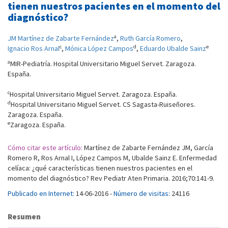
tienen nuestros pacientes en el momento del
diagnóstico?
a
JM Martínez de Zabarte Fernández
,
Ruth García Romero
,
c
d
e
Ignacio Ros Arnal
,
Mónica López Campos
,
Eduardo Ubalde Sainz
a
MIR-Pediatría. Hospital Universitario Miguel Servet. Zaragoza.
España.
c
Hospital Universitario Miguel Servet. Zaragoza. España.
d
Hospital Universitario Miguel Servet. CS Sagasta-Ruiseñores.
Zaragoza. España.
e
Zaragoza. España.
Cómo citar este artículo:
Martínez de Zabarte Fernández JM, García
Romero R, Ros Arnal I, López Campos M, Ubalde Sainz E. Enfermedad
celíaca: ¿qué características tienen nuestros pacientes en el
momento del diagnóstico? Rev Pediatr Aten Primaria. 2016;70:141-9.
Publicado en Internet:
14-06-2016 -
Número de visitas:
24116
Resumen