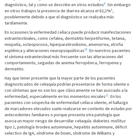
9
diagnóstico, tal y como se describe en otros estudios
. Sin embargo
6
en otros trabajos la presencia de diarrea alcanza el 82,1%
,
posiblemente debido a que el diagnóstico se realizaba más
tardíamente.
En ocasiones la enfermedad celíaca puede producir manifestaciones
extraintestinales, como cefalea, dermatitis herpetiforme, tetania,
miopatía, osteoporosis, hiperparatiroidismo, amenorrea, atrofia
10
esplénica y alteraciones neuropsiquiátricas
. En nuestros pacientes
el síntoma extraintestinal más frecuente son las alteraciones del
comportamiento, seguidas de anemia ferropénica, ferropenia y
dermatitis.
Hay que tener presente que la mayor parte de los pacientes
diagnosticados de celiaquía podrían presentarse de forma silente o
con síntomas que no son los que clásicamente se han asociado a la
11
enfermedad, especialmente en los momentos iniciales
. En los
pacientes con sospecha de enfermedad celíaca silente, el hallazgo
de marcadores elevados suele realizarse en contexto de estudio por
antecedentes familiares o porque presenta otra patología que
asocia un mayor riesgo de desarrollar celiaquía: diabetes
mellitus
tipo 1, patología tiroidea autoinmune, hepatitis autoinmune, déficit
selectivo de IgA, síndrome de Down, síndrome de Williams y