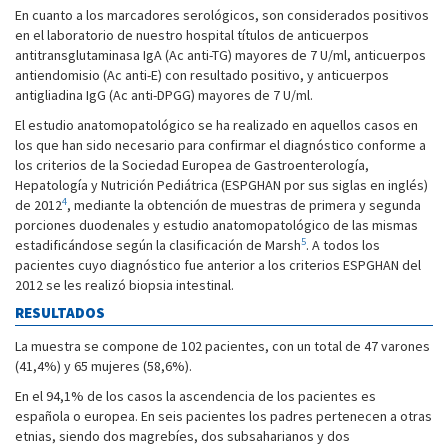
En cuanto a los marcadores serológicos, son considerados positivos
en el laboratorio de nuestro hospital títulos de anticuerpos
antitransglutaminasa IgA (Ac anti-TG) mayores de 7 U/ml, anticuerpos
antiendomisio (Ac anti-E) con resultado positivo, y anticuerpos
antigliadina IgG (Ac anti-DPGG) mayores de 7 U/ml.
El estudio anatomopatológico se ha realizado en aquellos casos en
los que han sido necesario para confirmar el diagnóstico conforme a
los criterios de la Sociedad Europea de Gastroenterología,
Hepatología y Nutrición Pediátrica (ESPGHAN por sus siglas en inglés)
4
de 2012
, mediante la obtención de muestras de primera y segunda
porciones duodenales y estudio anatomopatológico de las mismas
5
estadificándose según la clasificación de Marsh
. A todos los
pacientes cuyo diagnóstico fue anterior a los criterios ESPGHAN del
2012 se les realizó biopsia intestinal.
RESULTADOS
La muestra se compone de 102 pacientes, con un total de 47 varones
(41,4%) y 65 mujeres (58,6%).
En el 94,1% de los casos la ascendencia de los pacientes es
española o europea. En seis pacientes los padres pertenecen a otras
etnias, siendo dos magrebíes, dos subsaharianos y dos