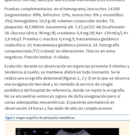
Pruebas complementarias: en el hemograma, leucocitos: 14.300
(segmentados: 69%, linfocitos: 23%, monocitos: 6% y eosinófilos:
2%); hemoglobina: 10,9 g/dl; volumen corpuscular medio: 73;
plaquetas: 412.000/ml. Gasometría: ph: 7,37; pCO2: 44; bicarbonato:
26. Glucosa sérica: 90 mg/dl; creatinina: 0,4 mg/dl; Na+: 139 mEq/l, K+
3,8 mEq/l. Proteína C reactiva: 0,4 mg/l; transaminasa glutámico
oxalacética: 33; transaminasa glutámico pirúvica: 24. Tomografía
computarizada (TC) craneal: sin alteraciones. Tóxicos en orina:
negativos. Punción lumbar: 0 células.
Evolución: durante su observación en urgencias presenta 4 vómitos y
tendencia al sueño; se mantiene afebril en todo momento. Se le
realiza una ecografía abdominal (figuras 1, 2 y 3) en la que se observa
una invaginación ileo-ileal y es remitido al servicio de cirugía
pediátrica del hospital de referencia, donde se repite la ecografía.
No se encuentran entonces signos de dicha invaginación pero sí
varias adenopatías mesentéricas. El paciente permaneció en
observación 24 horas y fue dado de alta sin complicaciones.