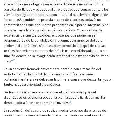
alteraciones neurológicas en el contexto de una invaginación. La
pérdida de fluidos y el desequilibrio electrolítico consecuente a los
vómitos y al grado de obstrucción intestinal pueden ser algunas de
1
las causas
. También se postula acerca de citocinas todavía no
caracterizadas que estuvieran presentes en la pared intestinal y se
liberaran ante la afectación isquémica de ésta. Otros señalan la
existencia de ciertos opioides endógenos que pudieran ser
responsables de la obnubilación y el enmascaramiento del dolor
abdominal. Por último, sí que es bien conocido el papel de ciertas
toxinas bacterianas capaces de inducir una encefalopatía, pero su
función dentro de la invaginación intestinal no está todavía del todo
4-7
clara
.
En un paciente hemodinámicamente estable con alteración del
estado mental, la posibilidad de una patología intracraneal
potencialmente grave debe ser la primera causa que descartar y, por
tanto, nuestra prioridad diagnóstica.
De forma clásica, se considera que el gold standard para el
diagnóstico es el enema opaco, si bien la ecografía abdominal ha
2
desplazado a éste por ser menos invasiva
.
La resolución del cuadro se realiza mediante el uso de enemas de
bario o aire o, como en nuestro caso, de manera espontánea. Las