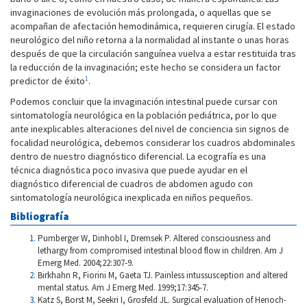
invaginaciones de evolución más prolongada, o aquellas que se
acompañan de afectación hemodinámica, requieren cirugía. El estado
neurológico del niño retorna a la normalidad al instante o unas horas
después de que la circulación sanguínea vuelva a estar restituida tras
la reducción de la invaginación; este hecho se considera un factor
1
predictor de éxito
.
Podemos concluir que la invaginación intestinal puede cursar con
sintomatología neurológica en la población pediátrica, por lo que
ante inexplicables alteraciones del nivel de conciencia sin signos de
focalidad neurológica, debemos considerar los cuadros abdominales
dentro de nuestro diagnóstico diferencial. La ecografía es una
técnica diagnóstica poco invasiva que puede ayudar en el
diagnóstico diferencial de cuadros de abdomen agudo con
sintomatología neurológica inexplicada en niños pequeños.
Bibliografía
Pumberger W, Dinhobl I, Dremsek P. Altered consciousness and
lethargy from compromised intestinal blood flow in children. Am J
Emerg Med. 2004;22:307-9.
Birkhahn R, Fiorini M, Gaeta TJ. Painless intussusception and altered
mental status. Am J Emerg Med. 1999;17:345-7.
Katz S, Borst M, Seekri I, Grosfeld JL. Surgical evaluation of Henoch-