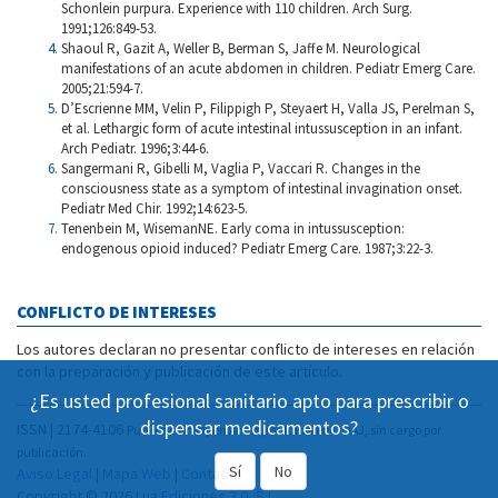
Schonlein purpura. Experience with 110 children. Arch Surg.
1991;126:849-53.
Shaoul R, Gazit A, Weller B, Berman S, Jaffe M. Neurological
manifestations of an acute abdomen in children. Pediatr Emerg Care.
2005;21:594-7.
D’Escrienne MM, Velin P, Filippigh P, Steyaert H, Valla JS, Perelman S,
et al. Lethargic form of acute intestinal intussusception in an infant.
Arch Pediatr. 1996;3:44-6.
Sangermani R, Gibelli M, Vaglia P, Vaccari R. Changes in the
consciousness state as a symptom of intestinal invagination onset.
Pediatr Med Chir. 1992;14:623-5.
Tenenbein M, WisemanNE. Early coma in intussusception:
endogenous opioid induced? Pediatr Emerg Care. 1987;3:22-3.
CONFLICTO DE INTERESES
Los autores declaran no presentar conflicto de intereses en relación
con la preparación y publicación de este artículo.
¿Es usted profesional sanitario apto para prescribir o
dispensar medicamentos?
ISSN | 2174-4106
Publicación Open Acess, incluida en DOAJ, sin cargo por
publicación.
Sí
No
Aviso Legal
|
Mapa Web
|
Contacto
Copyright © 2026
Lua Ediciones 3.0, S.L.