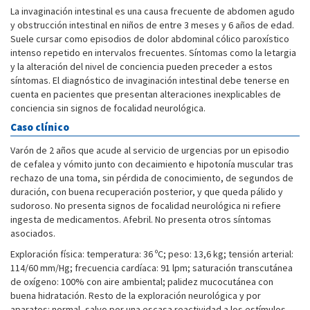
La invaginación intestinal es una causa frecuente de abdomen agudo
y obstrucción intestinal en niños de entre 3 meses y 6 años de edad.
Suele cursar como episodios de dolor abdominal cólico paroxístico
intenso repetido en intervalos frecuentes. Síntomas como la letargia
y la alteración del nivel de conciencia pueden preceder a estos
síntomas. El diagnóstico de invaginación intestinal debe tenerse en
cuenta en pacientes que presentan alteraciones inexplicables de
conciencia sin signos de focalidad neurológica.
Caso clínico
Varón de 2 años que acude al servicio de urgencias por un episodio
de cefalea y vómito junto con decaimiento e hipotonía muscular tras
rechazo de una toma, sin pérdida de conocimiento, de segundos de
duración, con buena recuperación posterior, y que queda pálido y
sudoroso. No presenta signos de focalidad neurológica ni refiere
ingesta de medicamentos. Afebril. No presenta otros síntomas
asociados.
Exploración física: temperatura: 36 ºC; peso: 13,6 kg; tensión arterial:
114/60 mm/Hg; frecuencia cardíaca: 91 lpm; saturación transcutánea
de oxígeno: 100% con aire ambiental; palidez mucocutánea con
buena hidratación. Resto de la exploración neurológica y por
aparatos: normal, salvo por una escasa reactividad a los estímulos.