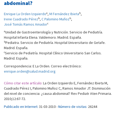
abdominal?
a
b
Enrique La Orden Izquierdo
,
M Fernández Ibieta
,
b
b
Irene Cuadrado Pérez
,
C Palomino Muñoz
,
c
José Tomás Ramos Amador
a
Unidad de Gastroenterología y Nutrición. Servicio de Pediatría.
Hospital Infanta Elena. Valdemoro. Madrid. España.
b
Pediatra. Servicio de Pediatría. Hospital Universitario de Getafe.
Madrid. España.
c
Servicio de Pediatría. Hospital Clínico Universitario San Carlos.
Madrid. España.
Correspondencia: E La Orden. Correo electrónico:
enrique.orden@salud.madrid.org
Cómo citar este artículo:
La Orden Izquierdo E, Fernández Ibieta M,
Cuadrado Pérez I, Palomino Muñoz C, Ramos Amador JT. Disminución
del nivel de conciencia: ¿causa abdominal? Rev Pediatr Aten Primaria.
2010;12:67-72.
Publicado en Internet:
31-03-2010 -
Número de visitas:
26244