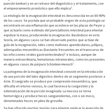
punción lumbar) y en un retraso del diagnóstico y el tratamiento, con
2
el empeoramiento pronóstico que ello implica
.
La etiología de la invaginación intestinal es desconocida en un 80-90%
de los casos. Se postula que un probable origen de esta patología se
encontraría en una inflamación que acontece en las placas de Peyer y
que actuaría como estímulo del peristaltismo intestinal para intentar
expulsar la masa, produciendo la invaginación. Basándose en esta
teoría, en algunos casos se han observado puntos que actúan de
guía de la invaginación, tales como muñones apendiculares, pólipos,
adenopatías mesentéricas (bastante frecuentes en el transcurso de
2
las infecciones virales gastrointestinales)
e incluso, aunque de
manera extraordinaria, hematomas intramurales, como los presentes
3
en algunos casos de púrpura Schönlein-Henoch
.
La patogenia de la invaginación intestinal consiste en la introducción
de una porción del tubo digestivo dentro de un segmento posterior a
éste. El sangrado se produce por compresión mesentérica, que
dificulta el retorno venoso, lo cual favorece la congestión y la
edematización de la porción invaginada. La mucosa se torna
hemorrágica y produce heces sanguinolentas, con o sin moco,
denominadas heces en jalea de grosella.
Se han ofrecido muchas teorías para intentar explicar la aparición de