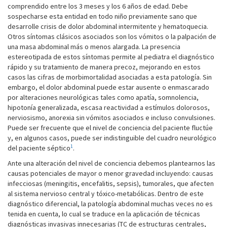
comprendido entre los 3 meses y los 6 años de edad. Debe
sospecharse esta entidad en todo niño previamente sano que
desarrolle crisis de dolor abdominal intermitente y hematoquecia.
Otros síntomas clásicos asociados son los vómitos o la palpación de
una masa abdominal más o menos alargada. La presencia
estereotipada de estos síntomas permite al pediatra el diagnóstico
rápido y su tratamiento de manera precoz, mejorando en estos
casos las cifras de morbimortalidad asociadas a esta patología. Sin
embargo, el dolor abdominal puede estar ausente o enmascarado
por alteraciones neurológicas tales como apatía, somnolencia,
hipotonía generalizada, escasa reactividad a estímulos dolorosos,
nerviosismo, anorexia sin vómitos asociados e incluso convulsiones.
Puede ser frecuente que el nivel de conciencia del paciente fluctúe
y, en algunos casos, puede ser indistinguible del cuadro neurológico
1
del paciente séptico
.
Ante una alteración del nivel de conciencia debemos plantearnos las
causas potenciales de mayor o menor gravedad incluyendo: causas
infecciosas (meningitis, encefalitis, sepsis), tumorales, que afecten
al sistema nervioso central y tóxico-metabólicas. Dentro de este
diagnóstico diferencial, la patología abdominal muchas veces no es
tenida en cuenta, lo cual se traduce en la aplicación de técnicas
diagnósticas invasivas innecesarias (TC de estructuras centrales,