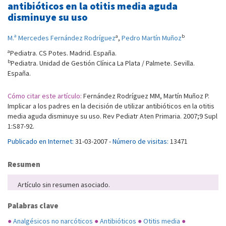
antibióticos en la otitis media aguda
disminuye su uso
a
b
M.ª Mercedes Fernández Rodríguez
,
Pedro Martín Muñoz
a
Pediatra. CS Potes. Madrid. España.
b
Pediatra. Unidad de Gestión Clínica La Plata / Palmete. Sevilla.
España.
Cómo citar este artículo:
Fernández Rodríguez MM, Martín Muñoz P.
Implicar a los padres en la decisión de utilizar antibióticos en la otitis
media aguda disminuye su uso. Rev Pediatr Aten Primaria. 2007;9 Supl
1:S87-92.
Publicado en Internet:
31-03-2007 -
Número de visitas:
13471
Resumen
Artículo sin resumen asociado.
Palabras clave
●
Analgésicos no narcóticos
●
Antibióticos
●
Otitis media
●