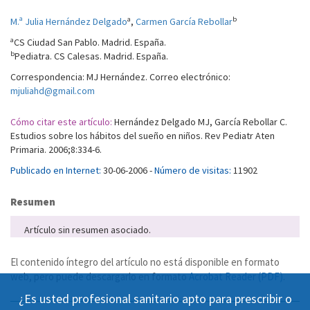
a
b
M.ª Julia Hernández Delgado
,
Carmen García Rebollar
a
CS Ciudad San Pablo. Madrid. España.
b
Pediatra. CS Calesas. Madrid. España.
Correspondencia: MJ Hernández. Correo electrónico:
mjuliahd@gmail.com
Cómo citar este artículo:
Hernández Delgado MJ, García Rebollar C.
Estudios sobre los hábitos del sueño en niños. Rev Pediatr Aten
Primaria. 2006;8:334-6.
Publicado en Internet:
30-06-2006 -
Número de visitas:
11902
Resumen
Artículo sin resumen asociado.
El contenido íntegro del artículo no está disponible en formato
web, pero puede descargarlo en formato
Acrobat Reader (PDF)
.
¿Es usted profesional sanitario apto para prescribir o