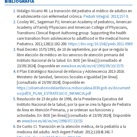
BIBLIOGRAFÍA
Hidalgo-Vicario MI. La transición del pediatra al médico de adultos en
el adolescente con enfermedad crónica.
Pediatr Integral. 2013;157-9
.
Cooley WC, Sagerman PJ; American Academy of pediatrics, American
Academy of Family Physicians and American College of Physicians,
Transitions Clinical Report Authoring group. Supporting the health
care transition from adolescence to adulthood in the medical home.
Pediatrics. 2011;128(1):182-200.
https://doi.org/10.1542/peds.2011-0969
Real Decreto 1575/1993, de 10 de septiembre, por el que se regula la
libre elección de médico en los servicios de atención primaria del
Instituto Nacional de la Salud. En: BOE [en línea] [consultado el
23/09/2024]. Disponible en
www.boe.es/eli/es/rd/1993/09/10/1575
II Plan Estratégico Nacional de Infancia y Adolescencia 2013-2016.
Ministerio de Sanidad, Servicios Sociales e Igualdad [en línea]
[consultado el 23/09/2024]. Disponible en
https://observatoriodelainfancia.mdsocialesa2030.gob.es/document
os/pdf/II_PLAN_ESTRATEGICO_INFANCIA.pdf
Resolución de 23 de julio de 1998, de la Presidencia Ejecutiva del
Instituto Nacional de la Salud, por la que se crea la figura de Pediatra
de Área en Atención Primaria, y se ordenan sus funciones y
actividades. En: BOE [en línea] [consultado el 23/09/2024]. Disponible
en
www.boe.es/eli/es/res/1998/07/23/(5)
De Cunto CI. Transición en la atención médica, de la pediatría a la
medicina del adulto. Arch Argent Pediatr. 2012;110(4):341-7.