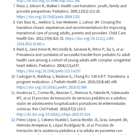
http://dx.doi.org/10.5546/aap.2012.341
Reiss J, Gibson R, Walker l. Health care transition: youth, family and
provider perspectives. Pediatrics. 2005;115(1):112-20.
https://doi.org/10.1542/peds.2004-1321
Van Staa AL, Jedeloo S, Van Meeteren J, Latour JM. Crossing the
transition chasm: experiences and recommendations for improving
transitional care of young adults, parents and providers. Child Care
Health Dev. 2011;37(6):821-32.
https://doi.org/10.1111/j.1365-
2214.2011.01261.x
Reid G, Jane Irvine M, McCrindle B, Sananes R, Ritvo P, Siu S,
et al.
Prevalence and correlates of successful transfer from pediatric to adult
health care among a cohort of young adults with complex congenital
heart defects. Pediatrics. 2004;113;e197.
https://doi.org/10.1542/peds.113.3.e197
Cadogan K, Waldrop J, Maslow G, Chung RJ. S.M.A.R.T. Transitions: a
program evaluation. J Pediatr Health Care. 2018;32(4):e81-e90.
https://doi.org/10.1016/j.pedhc.2018.02.008
Inostroza C, Correa ML, Besoain C, Reinoso A, Velarde M, Valenzuela
MT,
et al
. El proceso de transición de servicios pediátricos a adultos:
visión de adolescentes hospitalizados portadores de enfermedades
crónicas. Rev Chil Pediatr. 2016;87(2):110-5.
http://dx.doi.org/10.1016/j.rchipe.2015.07.014
Pérez López J, Ceberio Hualde l, García Morillo JS, Grau Junyent JM,
Hermida Ameijeiras A, López Rodríguez M,
et al
. Proceso de
transición de la asistencia pediátrica a la adulta en pacientes con