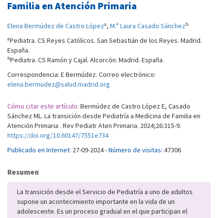
Familia en Atención Primaria
a
b
Elena Bermúdez de Castro López
,
M.ª Laura Casado Sánchez
a
Pediatra. CS Reyes Católicos. San Sebastián de los Reyes. Madrid.
España.
b
Pediatra. CS Ramón y Cajal. Alcorcón. Madrid. España.
Correspondencia: E Bermúdez. Correo electrónico:
elena.bermudez@salud.madrid.org
Cómo citar este artículo:
Bermúdez de Castro López E, Casado
Sánchez ML. La transición desde Pediatría a Medicina de Familia en
Atención Primaria . Rev Pediatr Aten Primaria. 2024;26:315-9.
https://doi.org/10.60147/7551e734
Publicado en Internet:
27-09-2024 -
Número de visitas:
47306
Resumen
La transición desde el Servicio de Pediatría a uno de adultos
supone un acontecimiento importante en la vida de un
adolescente. Es un proceso gradual en el que participan el