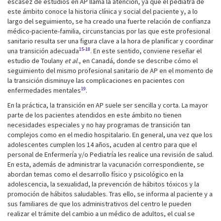
escasez de estudios en AP llama la atención, ya que el pediatra de
este ámbito conoce la historia clínica y social del paciente y, a lo
largo del seguimiento, se ha creado una fuerte relación de confianza
médico-paciente-familia, circunstancias por las que este profesional
sanitario resulta ser una figura clave a la hora de planificar y coordinar
15-18
una transición adecuada
. En este sentido, conviene reseñar el
estudio de Toulany
et al
., en Canadá, donde se describe cómo el
seguimiento del mismo profesional sanitario de AP en el momento de
la transición disminuye las complicaciones en pacientes con
19
enfermedades mentales
.
En la práctica, la transición en AP suele ser sencilla y corta. La mayor
parte de los pacientes atendidos en este ámbito no tienen
necesidades especiales y no hay programas de transición tan
complejos como en el medio hospitalario. En general, una vez que los
adolescentes cumplen los 14 años, acuden al centro para que el
personal de Enfermería y/o Pediatría les realice una revisión de salud.
En esta, además de administrar la vacunación correspondiente, se
abordan temas como el desarrollo físico y psicológico en la
adolescencia, la sexualidad, la prevención de hábitos tóxicos y la
promoción de hábitos saludables. Tras ello, se informa al paciente y a
sus familiares de que los administrativos del centro le pueden
realizar el trámite del cambio a un médico de adultos, el cual se