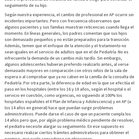
seguimiento de su hijo.
Según nuestra experiencia, el cambio de profesional en AP ocurre sin
incidentes importantes. Pero con frecuencia observamos que
algunos pacientes y sus familias muestran reticencias cuando llega el
momento. En líneas generales, los padres comentan que sus hijos
son demasiado pequeños y no están preparados para la transición.
Además, temen que el enfoque de la atención y el tratamiento no
sean iguales en el servicio de adultos que en el de Pediatría. No es
infrecuente la demanda de un cambio más tardío. Sin embargo,
algunos adolescentes hubieran preferido realizarlo antes, al verse
demasiado mayores en comparación con otros niños de la sala de
espera o al comprobar que ya no caben en la camilla de la consulta de
Pediatría. Por otra parte, la diferencia de edad en la que se efectúa el
paso en los hospitales (entre los 16 y 18 años, según el hospital o el
servicio en cuestión, como urgencias, no siguiendo al 100% los
hospitales españoles el II Plan de Infancia y Adolescencia) y en AP (a
los 14 años en general) hace que puedan surgir problemas
administrativos. Puede darse el caso de que un paciente cumpla los
14 años pero que, por algún problema médico pendiente de resolver,
el pediatra necesite alargar su seguimiento. En ese supuesto es
necesario realizar ciertos trámites administrativos para obtener el
permiso, que suele concederse sin objeciones.