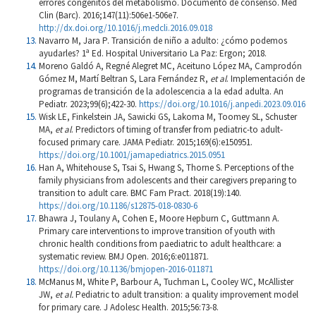
errores congénitos del metabolismo. Documento de consenso. Med
Clin (Barc). 2016;147(11):506e1-506e7.
http://dx.doi.org/10.1016/j.medcli.2016.09.018
Navarro M, Jara P. Transición de niño a adulto: ¿cómo podemos
ayudarles? 1ª Ed. Hospital Universitario La Paz: Ergon; 2018.
Moreno Galdó A, Regné Alegret MC, Aceituno López MA, Camprodón
Gómez M, Martí Beltran S, Lara Fernández R,
et al
. Implementación de
programas de transición de la adolescencia a la edad adulta. An
Pediatr. 2023;99(6);422-30.
https://doi.org/10.1016/j.anpedi.2023.09.016
Wisk LE, Finkelstein JA, Sawicki GS, Lakoma M, Toomey SL, Schuster
MA,
et al
. Predictors of timing of transfer from pediatric-to adult-
focused primary care. JAMA Pediatr. 2015;169(6):e150951.
https://doi.org/10.1001/jamapediatrics.2015.0951
Han A, Whitehouse S, Tsai S, Hwang S, Thorne S. Perceptions of the
family physicians from adolescents and their caregivers preparing to
transition to adult care. BMC Fam Pract. 2018(19):140.
https://doi.org/10.1186/s12875-018-0830-6
Bhawra J, Toulany A, Cohen E, Moore Hepburn C, Guttmann A.
Primary care interventions to improve transition of youth with
chronic health conditions from paediatric to adult healthcare: a
systematic review. BMJ Open. 2016;6:e011871.
https://doi.org/10.1136/bmjopen-2016-011871
McManus M, White P, Barbour A, Tuchman L, Cooley WC, McAllister
JW,
et al.
Pediatric to adult transition: a quality improvement model
for primary care. J Adolesc Health. 2015;56:73-8.