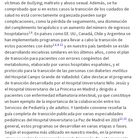
víctimas de
bullying
, maltrato y abuso sexual. Además, se ha
comprobado que si en estos casos la transición de los cuidados de
salud no está correctamente organizada pueden surgir
complicaciones, como la pérdida de seguimiento, una disminución
del cumplimiento terapéutico o un aumento del número de ingresos
1,6
hospitalarios
. En países como EE. UU., Canadá, Chile y Argentina se
han implementado programas para llevar a cabo la transición de
1,6,9-11
estos pacientes con éxito
y en nuestro país también se están
desarrollando iniciativas similares en los últimos años, como el plan
de transición para pacientes con errores congénitos del
metabolismo, elaborado por varios hospitales españoles, y el
protocolo para la transición de las personas con diabetes
mellitus
del Hospital Campo Grande de Valladolid. Cabe destacar el programa
de transición desarrollado por el Hospital Universitario Niño Jesús y
el Hospital Universitario de La Princesa en Madrid y dirigido a
pacientes con enfermedad inflamatoria intestinal, ya que constituye
un buen ejemplo de la importancia de la colaboración entre los
Servicios de Pediatría y de adultos. Y también conviene reseñar la
guía completa de transición publicada por varias especialidades
12,13
pediátricas del Hospital Universitario La Paz de Madrid en 2018
. En
general, estos programas se desarrollan en varias etapas o fases.
Según el esquema más utilizado en nuestro medio, en la primera