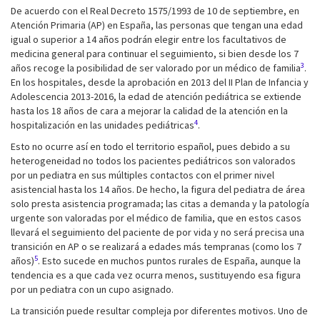
De acuerdo con el Real Decreto 1575/1993 de 10 de septiembre, en
Atención Primaria (AP) en España, las personas que tengan una edad
igual o superior a 14 años podrán elegir entre los facultativos de
medicina general para continuar el seguimiento, si bien desde los 7
3
años recoge la posibilidad de ser valorado por un médico de familia
.
En los hospitales, desde la aprobación en 2013 del II Plan de Infancia y
Adolescencia 2013-2016, la edad de atención pediátrica se extiende
hasta los 18 años de cara a mejorar la calidad de la atención en la
4
hospitalización en las unidades pediátricas
.
Esto no ocurre así en todo el territorio español, pues debido a su
heterogeneidad no todos los pacientes pediátricos son valorados
por un pediatra en sus múltiples contactos con el primer nivel
asistencial hasta los 14 años. De hecho, la figura del pediatra de área
solo presta asistencia programada; las citas a demanda y la patología
urgente son valoradas por el médico de familia, que en estos casos
llevará el seguimiento del paciente de por vida y no será precisa una
transición en AP o se realizará a edades más tempranas (como los 7
5
años)
. Esto sucede en muchos puntos rurales de España, aunque la
tendencia es a que cada vez ocurra menos, sustituyendo esa figura
por un pediatra con un cupo asignado.
La transición puede resultar compleja por diferentes motivos. Uno de