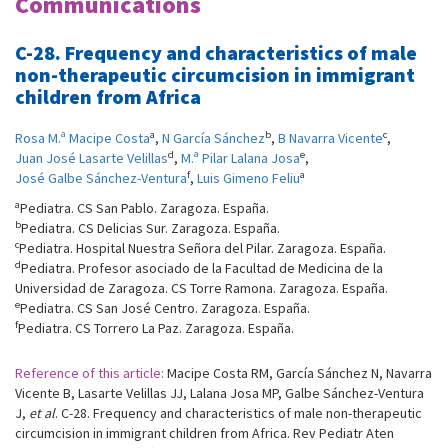
Communications
C-28. Frequency and characteristics of male
non-therapeutic circumcision in immigrant
children from Africa
a
b
c
Rosa M.ª Macipe Costa
,
N García Sánchez
,
B Navarra Vicente
,
d
e
Juan José Lasarte Velillas
,
M.ª Pilar Lalana Josa
,
f
a
José Galbe Sánchez-Ventura
,
Luis Gimeno Feliu
a
Pediatra. CS San Pablo. Zaragoza. España.
b
Pediatra. CS Delicias Sur. Zaragoza. España.
c
Pediatra. Hospital Nuestra Señora del Pilar. Zaragoza. España.
d
Pediatra. Profesor asociado de la Facultad de Medicina de la
Universidad de Zaragoza. CS Torre Ramona. Zaragoza. España.
e
Pediatra. CS San José Centro. Zaragoza. España.
f
Pediatra. CS Torrero La Paz. Zaragoza. España.
Reference of this article:
Macipe Costa RM, García Sánchez N, Navarra
Vicente B, Lasarte Velillas JJ, Lalana Josa MP, Galbe Sánchez-Ventura
J,
et al
. C-28. Frequency and characteristics of male non-therapeutic
circumcision in immigrant children from Africa. Rev Pediatr Aten