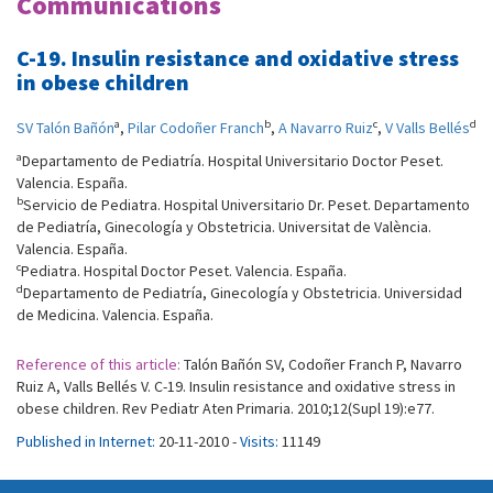
Communications
C-19. Insulin resistance and oxidative stress
in obese children
a
b
c
d
SV Talón Bañón
,
Pilar Codoñer Franch
,
A Navarro Ruiz
,
V Valls Bellés
a
Departamento de Pediatría. Hospital Universitario Doctor Peset.
Valencia. España.
b
Servicio de Pediatra. Hospital Universitario Dr. Peset. Departamento
de Pediatría, Ginecología y Obstetricia. Universitat de València.
Valencia. España.
c
Pediatra. Hospital Doctor Peset. Valencia. España.
d
Departamento de Pediatría, Ginecología y Obstetricia. Universidad
de Medicina. Valencia. España.
Reference of this article:
Talón Bañón SV, Codoñer Franch P, Navarro
Ruiz A, Valls Bellés V. C-19. Insulin resistance and oxidative stress in
obese children. Rev Pediatr Aten Primaria. 2010;12(Supl 19):e77.
Published in Internet:
20-11-2010 -
Visits:
11149