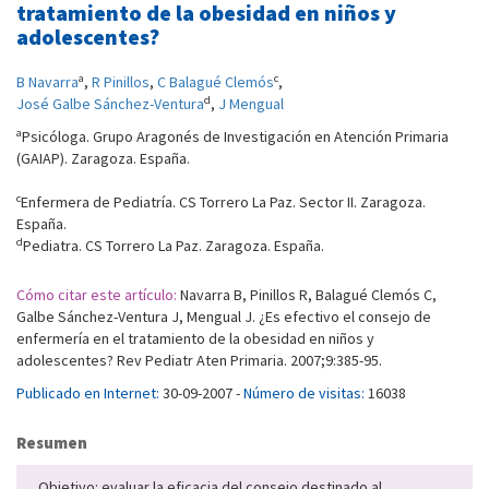
tratamiento de la obesidad en niños y
adolescentes?
a
c
B Navarra
,
R Pinillos
,
C Balagué Clemós
,
d
José Galbe Sánchez-Ventura
,
J Mengual
a
Psicóloga. Grupo Aragonés de Investigación en Atención Primaria
(GAIAP). Zaragoza. España.
c
Enfermera de Pediatría. CS Torrero La Paz. Sector II. Zaragoza.
España.
d
Pediatra. CS Torrero La Paz. Zaragoza. España.
Cómo citar este artículo:
Navarra B, Pinillos R, Balagué Clemós C,
Galbe Sánchez-Ventura J, Mengual J. ¿Es efectivo el consejo de
enfermería en el tratamiento de la obesidad en niños y
adolescentes? Rev Pediatr Aten Primaria. 2007;9:385-95.
Publicado en Internet:
30-09-2007 -
Número de visitas:
16038
Resumen
Objetivo: evaluar la eficacia del consejo destinado al