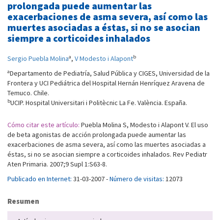
prolongada puede aumentar las
exacerbaciones de asma severa, así como las
muertes asociadas a éstas, si no se asocian
siempre a corticoides inhalados
a
b
Sergio Puebla Molina
,
V Modesto i Alapont
a
Departamento de Pediatría, Salud Pública y CIGES, Universidad de la
Frontera y UCI Pediátrica del Hospital Hernán Henríquez Aravena de
Temuco. Chile.
b
UCIP. Hospital Universitari i Politècnic La Fe. València. España.
Cómo citar este artículo:
Puebla Molina S, Modesto i Alapont V. El uso
de beta agonistas de acción prolongada puede aumentar las
exacerbaciones de asma severa, así como las muertes asociadas a
éstas, si no se asocian siempre a corticoides inhalados. Rev Pediatr
Aten Primaria. 2007;9 Supl 1:S63-8.
Publicado en Internet:
31-03-2007 -
Número de visitas:
12073
Resumen