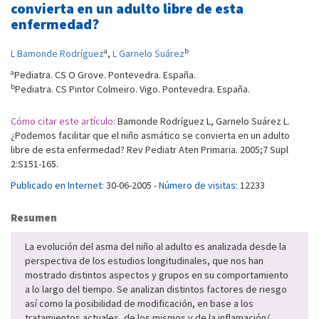
convierta en un adulto libre de esta
enfermedad?
a
b
L Bamonde Rodríguez
,
L Garnelo Suárez
a
Pediatra. CS O Grove. Pontevedra. España.
b
Pediatra. CS Pintor Colmeiro. Vigo. Pontevedra. España.
Cómo citar este artículo:
Bamonde Rodríguez L, Garnelo Suárez L.
¿Podemos facilitar que el niño asmático se convierta en un adulto
libre de esta enfermedad? Rev Pediatr Aten Primaria. 2005;7 Supl
2:S151-165.
Publicado en Internet:
30-06-2005 -
Número de visitas:
12233
Resumen
La evolución del asma del niño al adulto es analizada desde la
perspectiva de los estudios longitudinales, que nos han
mostrado distintos aspectos y grupos en su comportamiento
a lo largo del tiempo. Se analizan distintos factores de riesgo
así como la posibilidad de modificación, en base a los
tratamientos actuales, de los mismos y de la inflamación/