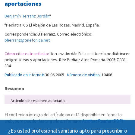
aportaciones
a
Benjamín Herranz Jordán
a
Pediatra. CS El Abajón de Las Rozas. Madrid. España.
Correspondencia: B Herranz. Correo electrónico:
bherranz@telefonica.net
Cómo citar este artículo:
Herranz Jordán B. La asistencia pediátrica en
peligro: ideas y aportaciones. Rev Pediatr Aten Primaria. 2005;7:331-
334.
Publicado en Internet:
30-06-2005 -
Número de visitas:
10406
Resumen
Artículo sin resumen asociado.
El contenido íntegro del artículo no está disponible en formato
web, pero puede descargarlo en formato
Acrobat Reader (PDF)
.
¿Es usted profesional sanitario apto para prescribir o