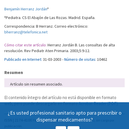
a
Benjamín Herranz Jordán
a
Pediatra. CS El Abajón de Las Rozas. Madrid. España.
Correspondencia: B Herranz. Correo electrónico:
bherranz@telefonica.net
Cómo citar este artículo:
Herranz Jordán B. Las consultas de alta
resolución. Rev Pediatr Aten Primaria. 2003;5:9-12.
Publicado en Internet:
31-03-2003 -
Número de visitas:
10462
Resumen
Artículo sin resumen asociado.
El contenido íntegro del artículo no está disponible en formato
web, pero puede descargarlo en formato
Acrobat Reader (PDF)
.
¿Es usted profesional sanitario apto para prescribir o
dispensar medicamentos?
ISSN | 2174-4106
Publicación Open Acess, incluida en DOAJ, sin cargo por
publicación.