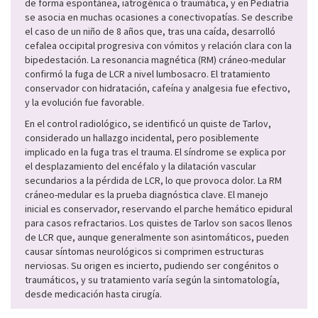
de forma espontánea, iatrogénica o traumática, y en Pediatría
se asocia en muchas ocasiones a conectivopatías. Se describe
el caso de un niño de 8 años que, tras una caída, desarrolló
cefalea occipital progresiva con vómitos y relación clara con la
bipedestación. La resonancia magnética (RM) cráneo-medular
confirmó la fuga de LCR a nivel lumbosacro. El tratamiento
conservador con hidratación, cafeína y analgesia fue efectivo,
y la evolución fue favorable.
En el control radiológico, se identificó un quiste de Tarlov,
considerado un hallazgo incidental, pero posiblemente
implicado en la fuga tras el trauma. El síndrome se explica por
el desplazamiento del encéfalo y la dilatación vascular
secundarios a la pérdida de LCR, lo que provoca dolor. La RM
cráneo-medular es la prueba diagnóstica clave. El manejo
inicial es conservador, reservando el parche hemático epidural
para casos refractarios. Los quistes de Tarlov son sacos llenos
de LCR que, aunque generalmente son asintomáticos, pueden
causar síntomas neurológicos si comprimen estructuras
nerviosas. Su origen es incierto, pudiendo ser congénitos o
traumáticos, y su tratamiento varía según la sintomatología,
desde medicación hasta cirugía.