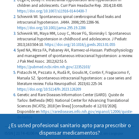
children and adolescents. Curr Pain Headache Rep. 2014;18:430.
https://doi.org/10.1007/s11916-014-0430-7
Schievink WI. Spontaneous spinal cerebrospinal fluid leaks and
intracranial hypotension. JAMA. 2006;295:2286-96.
https://doi.org/10.1001/jama.295.19.2286
Schievink WI, Maya MM, Louy C, Moser FG, Sloninsky l. Spontaneous
intracranial hypotension in childhood and adolescence. J Pediatr.
2013;163:504-10.
https://doi.org/10.1016/j.jpeds.2013.01.055
Syed NA, Mirza FA, Pabaney AH, Rameez-ul-Hassan. Pathophysiology
and management of spontaneous intracranial hypotension: a review.
J Pak Med Assoc. 2012;62:51-5.
https://pubmed.ncbi.nlm.nih.gov/22352103/
Pistacchi M, Pezzato A, Rudà R, Gioulis M, Contin F, Fragiacomo F,
Marsala SZ. Spontaneous intracranial hypotension: a case series and
literature review. Folia Neuropathol. 2023;61:225-34.
https://doi.org/10.5114/fn.2023.126209
Genetic and Rare Diseases Information Center (GARD). Quiste de
Tarlov. Bethesda (MD): National Center for Advancing Translational
Sciences (NCATS); 2018 [en línea] [consultado el 12/03/2026].
Disponible en
https://rarediseases.info.nih.gov/espanol/12006/quiste-
de-tarlov
¿Es usted profesional sanitario apto para prescribir o
dispensar medicamentos?
ISSN | 2174-4106
Publicación Open Acess, incluida en DOAJ, sin cargo por