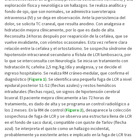
exploración física y neurológica sin hallazgos. Se realiza analítica y
fondo de ojo, que son normales, se administra sueroterapia
intravenosa (IV) y se deja en observación. Ante la persistencia del
dolor, se solicita TC craneal, que resulta anodino. Con analgesia e
hidratación mejora clínicamente, por lo que es dado de alta.
Reconsulta 24 horas después por reaparición de la cefalea, que se
vuelve invalidante, con vómitos ocasionales. Esta vez refiere clara
relación entre la cefalea y el ortostatismo. Se sospecha síndrome de
hipotensión intracraneal secundario a fístula de LCR lumbosacra, por
lo que se interconsulta con Neurología. Se inicia un tratamiento con
hidratación IV, cafeína 2,5 mg/kg/día y analgesia, y se decide el
ingreso hospitalario. Se realiza RM cráneo-medular, que confirma el
diagnóstico (
Figura 1
). Se identifica una pequeña fuga de LCR a nivel
epidural posterior S1-S2 (flechas azules) y restos hemáticos
intradurales (flechas rojas), sin signos de hipotensión cerebral
licuoral. El paciente mejora clínicamente a las 72 horas de
tratamiento, es dado de alta y se programa un control radiológico a
los 2 meses. En la RM de control (
Figura 2
), desaparece la colección
sospechosa de fuga de LCR y se observa una estructura llena de LCR
en el fondo de saco dural, compatible con quiste de Tarlov (flecha
azul). Se interpreta el quiste como un hallazgo incidental,
probablemente ya existente antes e implicado en la fuga de LCR tras