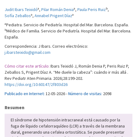
a
a
b
Judit Ibars Teixidó
,
Pilar Román Denia
,
Paula Peris Ruiz
,
a
a
Sofía Zeballos
,
Annabel Prigent Díaz
a
Pediatra. Servicio de Pediatría. Hospital del Mar. Barcelona. España.
b
Médico de Familia. Servicio de Pediatría. Hospital del Mar. Barcelona.
España.
Correspondencia: J Ibars. Correo electrónico:
j.ibarsteixido@gmail.com
Cómo citar este artículo:
Ibars Teixidó J, Román Denia P, Peris Ruiz P,
Zeballos S, Prigent Díaz A. “Me duele la cabeza”: cuándo ir más allá .
Rev Pediatr Aten Primaria. 2026;28:199-202.
https://doi.org/10.60147/2f803d26
Publicado en Internet:
12-05-2026 -
Número de visitas:
2098
Resumen
El síndrome de hipotensión intracraneal está causado por la
fuga de líquido cefalorraquídeo (LCR) a través de la membrana
dural, generando una cefalea ortostática. Se puede presentar