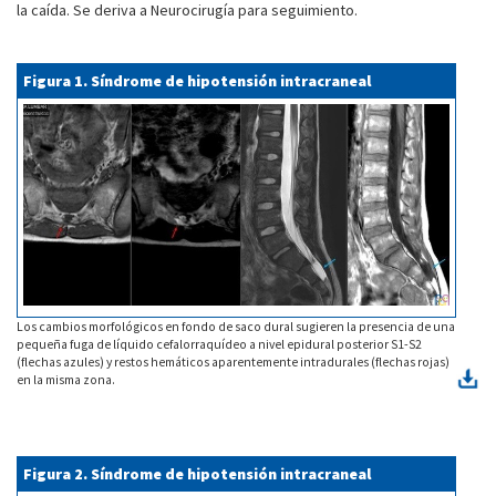
la caída. Se deriva a Neurocirugía para seguimiento.
Figura 1. Síndrome de hipotensión intracraneal
Los cambios morfológicos en fondo de saco dural sugieren la presencia de una
pequeña fuga de líquido cefalorraquídeo a nivel epidural posterior S1-S2
(flechas azules) y restos hemáticos aparentemente intradurales (flechas rojas)
en la misma zona.
Figura 2. Síndrome de hipotensión intracraneal