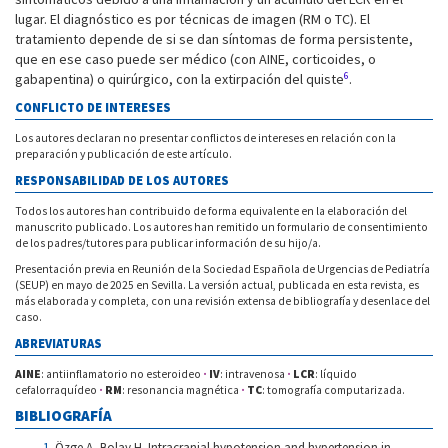
lugar. El diagnóstico es por técnicas de imagen (RM o TC). El
tratamiento depende de si se dan síntomas de forma persistente,
que en ese caso puede ser médico (con AINE, corticoides, o
6
gabapentina) o quirúrgico, con la extirpación del quiste
.
CONFLICTO DE INTERESES
Los autores declaran no presentar conflictos de intereses en relación con la
preparación y publicación de este artículo.
RESPONSABILIDAD DE LOS AUTORES
Todos los autores han contribuido de forma equivalente en la elaboración del
manuscrito publicado. Los autores han remitido un formulario de consentimiento
de los padres/tutores para publicar información de su hijo/a.
Presentación previa en Reunión de la Sociedad Española de Urgencias de Pediatría
(SEUP) en mayo de 2025 en Sevilla. La versión actual, publicada en esta revista, es
más elaborada y completa, con una revisión extensa de bibliografía y desenlace del
caso.
ABREVIATURAS
AINE
: antiinflamatorio no esteroideo
·
IV
: intravenosa
·
LCR
: líquido
cefalorraquídeo
·
RM
: resonancia magnética
·
TC
: tomografía computarizada.
BIBLIOGRAFÍA
Özge A, Bolay H. Intracranial hypotension and hypertension in