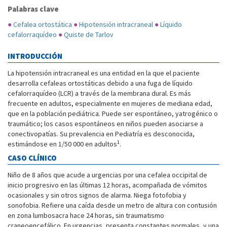
Palabras clave
●
Cefalea ortostática
●
Hipotensión intracraneal
●
Líquido
cefalorraquídeo
●
Quiste de Tarlov
INTRODUCCIÓN
La hipotensión intracraneal es una entidad en la que el paciente
desarrolla cefaleas ortostáticas debido a una fuga de líquido
cefalorraquídeo (LCR) a través de la membrana dural. Es más
frecuente en adultos, especialmente en mujeres de mediana edad,
que en la población pediátrica. Puede ser espontáneo, yatrogénico o
traumático; los casos espontáneos en niños pueden asociarse a
conectivopatías. Su prevalencia en Pediatría es desconocida,
1
estimándose en 1/50 000 en adultos
.
CASO CLÍNICO
Niño de 8 años que acude a urgencias por una cefalea occipital de
inicio progresivo en las últimas 12 horas, acompañada de vómitos
ocasionales y sin otros signos de alarma. Niega fotofobia y
sonofobia. Refiere una caída desde un metro de altura con contusión
en zona lumbosacra hace 24 horas, sin traumatismo
craneoencefálico. En urgencias, presenta constantes normales, y una