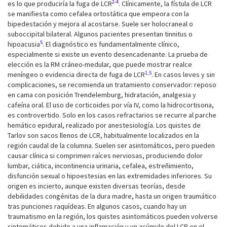
2-4
es lo que produciría la fuga de LCR
. Clínicamente, la fístula de LCR
se manifiesta como cefalea ortostática que empeora con la
bipedestación y mejora al acostarse. Suele ser holocraneal o
suboccipital bilateral. Algunos pacientes presentan tinnitus o
5
hipoacusia
. El diagnóstico es fundamentalmente clínico,
especialmente si existe un evento desencadenante. La prueba de
elección es la RM cráneo-medular, que puede mostrar realce
1,5
meníngeo o evidencia directa de fuga de LCR
. En casos leves y sin
complicaciones, se recomienda un tratamiento conservador: reposo
en cama con posición Trendelemburg, hidratación, analgesia y
cafeína oral. El uso de corticoides por vía IV, como la hidrocortisona,
es controvertido. Solo en los casos refractarios se recurre al parche
hemático epidural, realizado por anestesiología. Los quistes de
Tarlov son sacos llenos de LCR, habitualmente localizados en la
región caudal de la columna. Suelen ser asintomáticos, pero pueden
causar clínica si comprimen raíces nerviosas, produciendo dolor
lumbar, ciática, incontinencia urinaria, cefalea, estreñimiento,
disfunción sexual o hipoestesias en las extremidades inferiores. Su
origen es incierto, aunque existen diversas teorías, desde
debilidades congénitas de la dura madre, hasta un origen traumático
tras punciones raquídeas. En algunos casos, cuando hay un
traumatismo en la región, los quistes asintomáticos pueden volverse
sintomáticos debido a una inflamación y un acúmulo del LCR en el